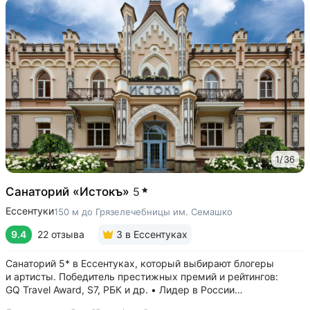
1
/
36
Санаторий «Истокъ»
5
Ессентуки
150 м до Грязелечебницы им. Семашко
9.4
22 отзыва
3
в Ессентуках
Санаторий 5* в Ессентуках, который выбирают блогеры
и артисты. Победитель престижных премий и рейтингов:
GQ Travel Award, S7, РБК и др. • Лидер в России
по аппаратной косметологии: массаж ICOONE, лечение