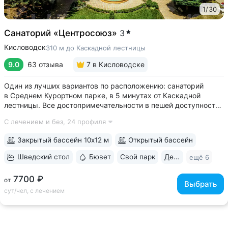
1
/
30
Санаторий «Центросоюз»
3
Кисловодск
310 м до Каскадной лестницы
9.0
63 отзыва
7
в Кисловодске
Один из лучших вариантов по расположению: санаторий
в Среднем Курортном парке, в 5 минутах от Каскадной
лестницы. Все достопримечательности в пешей доступности
• Парк санатория с фонтаном, цветниками, беседками
С лечением и без,
24 профиля
переходит в Курортный парк, к терренкурам № 3 и № 2Б •
В путёвки включен большой...
Закрытый бассейн 10х12 м
Открытый бассейн
Шведский стол
Бювет
Свой парк
Дети с 2 лет
ещё 6
7700 ₽
от
Выбрать
сут/чел, с лечением