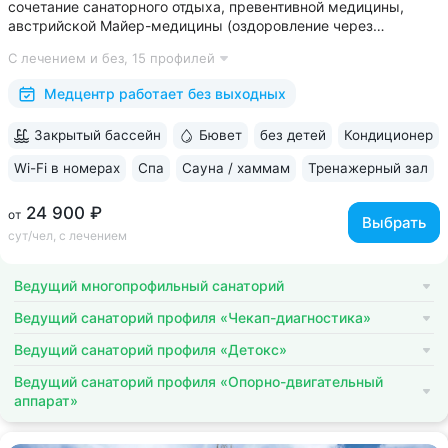
сочетание санаторного отдыха, превентивной медицины,
австрийской Майер-медицины (оздоровление через
восстановление ЖКТ), древнеиндийской Аюрведы •
С лечением и без,
15 профилей
Победитель международной премии The World Luxury Awards.
Премия «Вояж» за лучший велнес-проект...
Медцентр работает без выходных
Закрытый бассейн
Бювет
без детей
Кондиционер
Wi-Fi в номерах
Спа
Сауна / хаммам
Тренажерный зал
24 900 ₽
от
Выбрать
сут/чел, с лечением
Ведущий многопрофильный санаторий
Ведущий санаторий профиля «Чекап-диагностика»
Ведущий санаторий профиля «Детокс»
Ведущий санаторий профиля «Опорно-двигательный
аппарат»