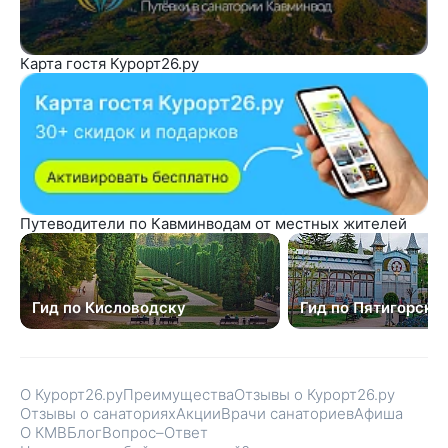
Карта гостя Курорт26.ру
Путеводители по Кавминводам от местных жителей
Гид по Кисловодску
Гид по Пятигорску
О Курорт26.ру
Преимущества
Отзывы о Курорт26.ру
Отзывы о санаториях
Акции
Врачи санаториев
Афиша
О КМВ
Блог
Вопрос–Ответ