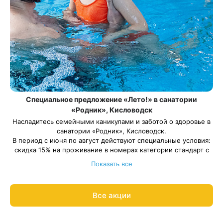
Специальное предложение «Лето!» в санатории
«Родник», Кисловодск
Насладитесь семейными каникулами и заботой о здоровье в
санатории «Родник», Кисловодск.
В период с июня по август действуют специальные условия:
скидка 15% на проживание в номерах категории стандарт с
балконом в рамках программ:
Показать все
«Базовая»
«Крепкий иммунитет»
«Детокс»
Все акции
Весь период проживания должен пройти в период: 1 июня –
31 августа 2026 года.
Рассчитаем цену со скидкой и забронируем отдых по