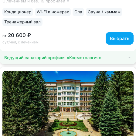
С лечением и без,
19 профилей
целлюлита и вен «Эндосфера», коррекция фигуры Tesla
Former, безинъекционная мезотерапия...
Кондиционер
Wi-Fi в номерах
Спа
Сауна / хаммам
Тренажерный зал
20 600 ₽
от
Выбрать
сут/чел, с лечением
Ведущий санаторий профиля «Косметология»