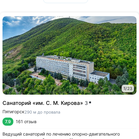
1
/
23
Санаторий «им. С. М. Кирова»
3
Пятигорск
290 м до провала
7.9
161 отзыв
Ведущий санаторий по лечению опорно-двигательного