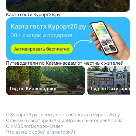
Карта гостя Курорт26.ру
Путеводители по Кавминводам от местных жителей
Гид по Кисловодску
Гид по Пятигорску
О Курорт26.ру
Преимущества
Отзывы о Курорт26.ру
Отзывы о санаториях
Акции
Врачи санаториев
Афиша
О КМВ
Блог
Вопрос–Ответ
Что взять с собой в санаторий?