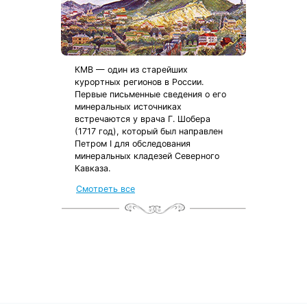
КМВ — один из старейших
курортных регионов в России.
Первые письменные сведения о его
минеральных источниках
встречаются у врача Г. Шобера
(1717 год), который был направлен
Петром I для обследования
минеральных кладезей Северного
Кавказа.
от местных жителей
Смотреть все
с чек-листом
и туристической картой