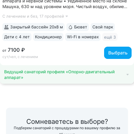
аппарата и нервной системы • Уединенное место на склоне
Машука, 630 м над уровнем моря. Чистый воздух, обилие
зелени, тишина • 8 минут до Провала, горячих источников
С лечением и без,
17 профилей
«Бесстыжие ванны», бювета источника № 24. Прямой выход
на терренкур вокруг...
Закрытый бассейн 20х8 м
Бювет
Свой парк
Дети с 4 лет
Кондиционер
Wi-Fi в номерах
ещё 3
7100 ₽
от
Выбрать
сут/чел, с лечением
Ведущий санаторий профиля «Опорно-двигательный
аппарат»
Сомневаетесь в выборе?
Подберем санаторий с процедурами по вашему профилю за