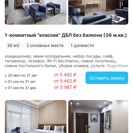
1-комнатный "классик" ДБЛ без балкона (36 м.кв.)
36 м2
2 основных места
1 допместо
кондиционер, мини-холодильник, набор посуды, сейф,
телевизор, телефон, Wi-Fi бесплатно, смена полотенец,
смена постельного белья, уборка номера, услуги
Подробнее
внутренней телефонной связи, вешалка, зеркало, кровать
от 5 462 ₽
двуспальная, прикроватные тумбочки, стол, стулья, шкаф, с
с 30 июл по 31 авг
Оставить заявку
душем, туалетные принадлежности, фен
от 5 462 ₽
с 01 сен по 31 окт
от 5 987 ₽
с 01 ноя по 31 дек