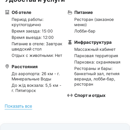
Об отеле
Питание
Период работы:
Ресторан (заказное
круглогодично
меню)
Время заезда: 15:00
Лобби-бар
Время выезда: 12:00
Инфраструктура
Питание в отеле: Завтрак
шведский стол
Массажный кабинет
Отдых с животными: Нет
Парковая территория
Парковка: охраняемая
Расстояния
Рестораны и бары:
До аэропорта:
26 км - г.
банкетный зал, летняя
Минеральные Воды
веранда, лобби-бар,
ресторан
До ж/д вокзала:
5,5 км -
г. Пятигорск
Спорт и отдых
Услуги
Массаж
Показать всe
Аренда: беседка
Интернет
Заказ: такси,
трансферов, экскурсий
Бесплатный в номерах
Интернет: wi-fi в