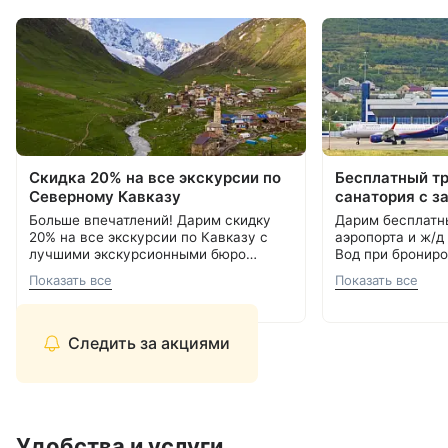
Скидка 20% на все экскурсии по
Бесплатный т
Северному Кавказу
санатория с з
Больше впечатлений! Дарим скидку
Дарим бесплатн
20% на все экскурсии по Кавказу с
аэропорта и ж/д
лучшими экскурсионными бюро
Вод при брониро
Кавминвод. Более 20 направлений и
Подробнее об акции
8 800 700-15-77
.
000 ₽.
С теплом и забо
Показать все
Показать все
самые красивые места России.
С теплом и заботой, Курорт26.ру
8 800 700-15-77
Прекрасная возможность сэкономить
и увидеть самое интересное.
Следить за акциями
Удобства и услуги