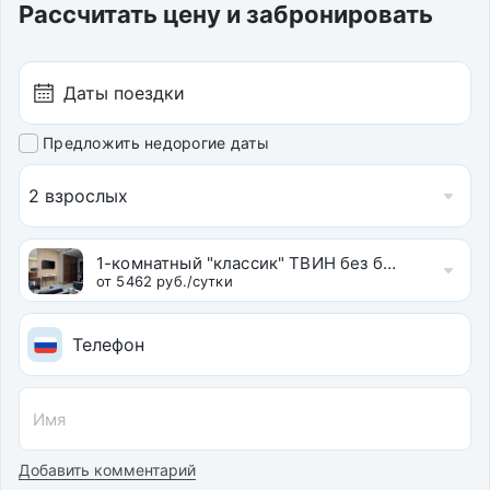
номерах, wi-fi на
Рассчитать цену и забронировать
территории
На стойке регистрации:
утреннее пробуждение
по телефону
Прокат: спортивного
инвентаря
Предложить недорогие даты
Отдых с детьми
2 взрослых
Отдых с 0 лет
Дети бесплатно до 10 лет
Скидки детям до 10 лет
1-комнатный "классик" ТВИН без балкона ( 36 м
от 5462 руб./сутки
Добавить комментарий