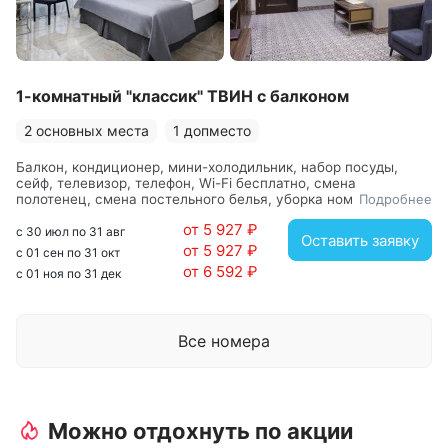
1-комнатный "классик" ТВИН с балконом
2 основных места
1 допместо
Балкон, кондиционер, мини-холодильник, набор посуды,
сейф, телевизор, телефон, Wi-Fi бесплатно, смена
полотенец, смена постельного белья, уборка номера, услуги
Подробнее
внутренней телефонной связи, вешалка, зеркало, кровати
от 5 927 ₽
односпальные, прикроватные тумбочки, стол, стулья, шкаф,
с 30 июл по 31 авг
Оставить заявку
с душем, туалетные принадлежности, фен
от 5 927 ₽
с 01 сен по 31 окт
от 6 592 ₽
с 01 ноя по 31 дек
Все номера
Можно отдохнуть по акции