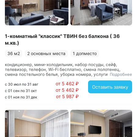
Room-service, на территории комплекса имеется
банкетный зал для проведения торжественных
мероприятий. В отеле есть спортзал, на территории
комплекса при отеля работает мини-зоопарк, караоке,
возле корпуса организована автостоянка. Для детей на
1-комнатный "классик" ТВИН без балкона ( 36
территории комплекса при отеле предусмотрена
м.кв.)
игровая площадка, малышам предоставляются
напрокат кроватки-манежи. Отель предлагает
36 м2
2 основных места
1 допместо
отдыхающим небольшие лечебные программ и
кондиционер, мини-холодильник, набор посуды, сейф,
процедуры, например, терренкуротерапию и
телевизор, телефон, Wi-Fi бесплатно, смена полотенец,
фитолечение.
смена постельного белья, уборка номера, услуги
Подробнее
внутренней телефонной связи, вешалка, зеркало, кровати
от 5 462 ₽
односпальные, прикроватные тумбочки, стол, стулья, шкаф,
с 30 июл по 31 авг
Оставить заявку
с душем, туалетные принадлежности, фен
от 5 462 ₽
с 01 сен по 31 окт
от 5 987 ₽
с 01 ноя по 31 дек