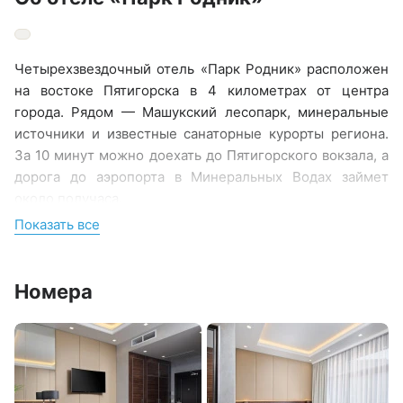
Четырехзвездочный отель «Парк Родник» расположен
на востоке Пятигорска в 4 километрах от центра
города. Рядом — Машукский лесопарк, минеральные
источники и известные санаторные курорты региона.
За 10 минут можно доехать до Пятигорского вокзала, а
дорога до аэропорта в Минеральных Водах займет
около получаса.
Показать все
Отель занимает небольшую благоустроенную
охраняемую территорию площадью 4000 кв.м.
Небольшой жилой фонд вмещает 52 гостя.
Номера
Отдыхающих ожидают номера Стандарт, Делюкс,
двухкомнатный Люкс и Апартаменты с мини-кухней. В
номерах современный интерьер, удобная мебель, есть
санузел с душем и телевизор.
При отеле работает ресторан, а также действует