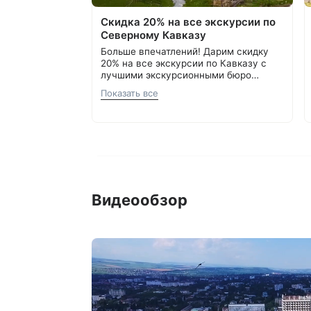
Скидка 20% на все экскурсии по
Северному Кавказу
Больше впечатлений! Дарим скидку
20% на все экскурсии по Кавказу с
лучшими экскурсионными бюро
Кавминвод. Более 20 направлений и
Подробнее об акции
8 800 700-15-77
.
Показать все
самые красивые места России.
С теплом и заботой, Курорт26.ру
Прекрасная возможность сэкономить
и увидеть самое интересное.
Видеообзор