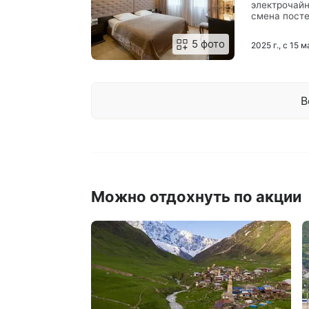
электрочайн
смена посте
телефонной 
прикроватны
5 фото
2025 г., с 15 
принадлежно
В
Можно отдохнуть по акции