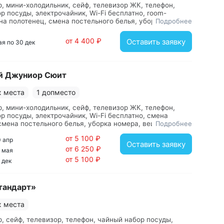
, мини-холодильник, сейф, телевизор ЖК, телефон,
 с видеонаблюдением.
р посуды, электрочайник, Wi-Fi бесплатно, room-
на полотенец, смена постельного белья, уборка номера,
Подробнее
ренней телефонной связи, вешалка, зеркало, кровать
я, прикроватная тумбочка, стол, стул, шкаф-купе, с
от 4 400 ₽
Оставить заявку
мая по 30 дек
душевой кабиной, тапочки, туалетные принадлежности,
й Джуниор Сюит
х места
1 допместо
, мини-холодильник, сейф, телевизор ЖК, телефон,
р посуды, электрочайник, Wi-Fi бесплатно, смена
смена постельного белья, уборка номера, вешалка,
Подробнее
овать двуспальная, прикроватные тумбочки, стол,
от 5 100 ₽
ф, с душем, туалетные принадлежности, фен
0 апр
Оставить заявку
от 6 250 ₽
0 мая
от 5 100 ₽
 дек
тандарт»
х места
, сейф, телевизор, телефон, чайный набор посуды,