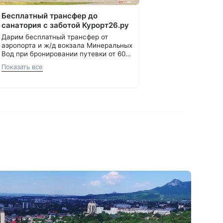
Бесплатный трансфер до
санатория с заботой Курорт26.ру
Дарим бесплатный трансфер от
аэропорта и ж/д вокзала Минеральных
Вод при бронировании путевки от 60
000 ₽.
С теплом и заботой, Курорт26.ру
Показать все
8 800 700-15-77
.