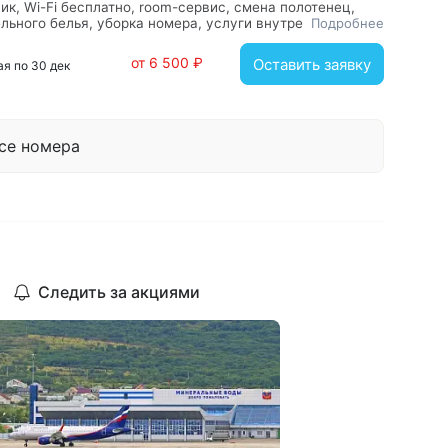
ик, Wi-Fi бесплатно, room-сервис, смена полотенец,
льного белья, уборка номера, услуги внутренней
Подробнее
связи, вешалка, зеркало, кровать двуспальная,
е тумбочки, стол, стулья, шкаф, с ванной, туалетные
от 6 500 ₽
Оставить заявку
мая по 30 дек
сти, фен, халат
се номера
Следить за акциями