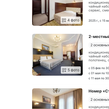
кондиционер
Гости могут воспользоваться парковкой
чайный набо
сервис, сме
услуги внут
односпальна
4 фото
2025 г., с 15 
ванной или 
фен, халат
2-местны
2 основны
кондиционер
чайный набо
полотенец, 
зеркало, кр
стулья, шка
с 05 фев по 3
5 фото
с 01 мая по 1
с 11 мая по 30
Номер «С
2 основны
кондиционер