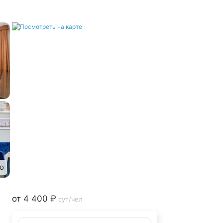
о
от 4 400 ₽
сут/чел