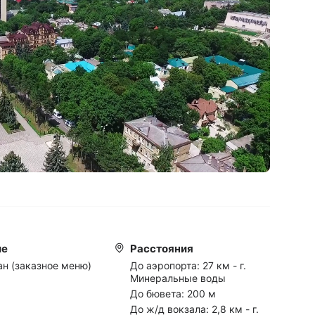
ие
Расстояния
ан (заказное меню)
До аэропорта:
27 км - г.
Минеральные воды
До бювета:
200 м
До ж/д вокзала:
2,8 км - г.