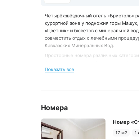
Четырёхзвёздочный отель «Бристоль» ра
курортной зоне у подножия горы Машук, 
«Цветник» и бюветов с минеральной водо
совместить отдых с лечебными процеду
Кавказских Минеральных Вод.
Просторные номера различных категори
Апартаментов с кухней и джакузи. Инте
Показать все
номера оснащены современной технико
проживания: кондиционер, телевизор, ми
Для гостей доступна
спа-зона с бассе
включено в стоимость проживания. Пре
процедуры.
Номера
В отеле работает ресторан «Бристоль» 
клуба. Меню «а ля карт». Комплексные за
Номер «С
Отель подходит для семейного отдыха 
17 м2
1
стульчики для кормления. Проживание с