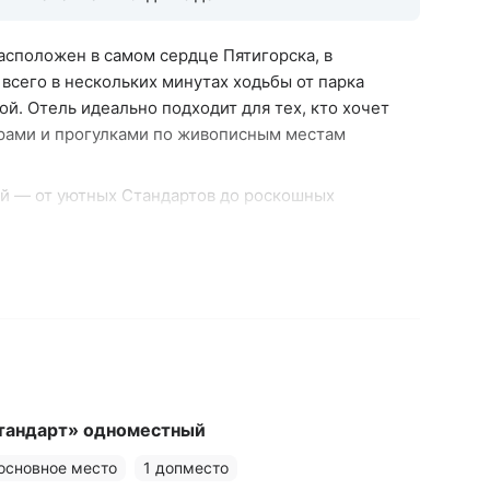
сположен в самом сердце Пятигорска, в
всего в нескольких минутах ходьбы от парка
й. Отель идеально подходит для тех, кто хочет
рами и прогулками по живописным местам
й — от уютных Стандартов до роскошных
рьеры выполнены в классическом стиле, все
й и всем необходимым для комфортного
ни-бар, фен, полотенца, халаты, тапочки.
йном и хаммамом
: посещение с 08:00 до 12:00
длагаются массажные и косметические
с элегантным интерьером в стиле английского
втраки подаются ежедневно с 07:00 до 11:00.
тандарт» одноместный
— детям предоставляются кроватки-манежи и
 основное место
1 допместо
 детьми любого возраста.