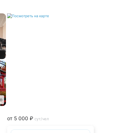
о
от 5 000 ₽
сут/чел