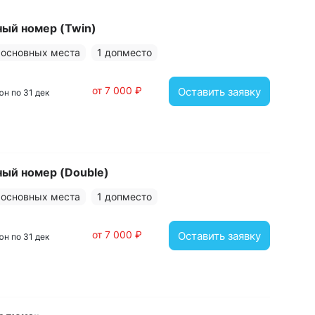
я дополнительно.​ Для гостей доступен
борудованием, посещение которого включено в
ый номер (Twin)
 основных места
1 допместо
о возраста. Для детей оборудована игровая
ксом.
от 7 000 ₽
Оставить заявку
июн по 31 дек
иями, что даёт возможность гостям приобрести
фортом проживания в «МАСК».
ый номер (Double)
 основных места
1 допместо
от 7 000 ₽
Оставить заявку
июн по 31 дек