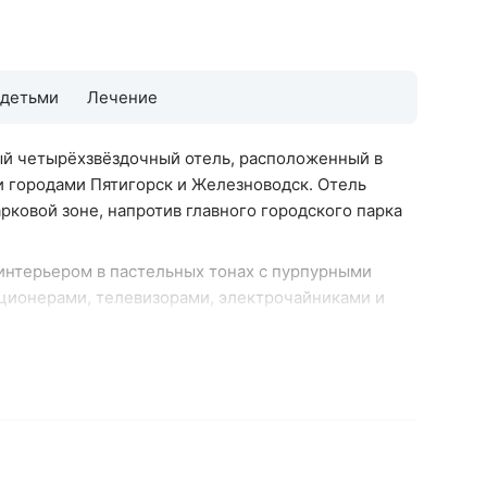
 детьми
Лечение
й четырёхзвёздочный отель, расположенный в
 городами Пятигорск и Железноводск. Отель
рковой зоне, напротив главного городского парка
интерьером в пастельных тонах с пурпурными
ционерами, телевизорами, электрочайниками и
нных комнаты, в семейном люксе предусмотрена
тдыха.
бби-баре. Завтрак по системе «шведский стол»
ния, в него входят: яйца, каши, свежие овощи и
жный кабинет и сауну с бассейном и лаунж-