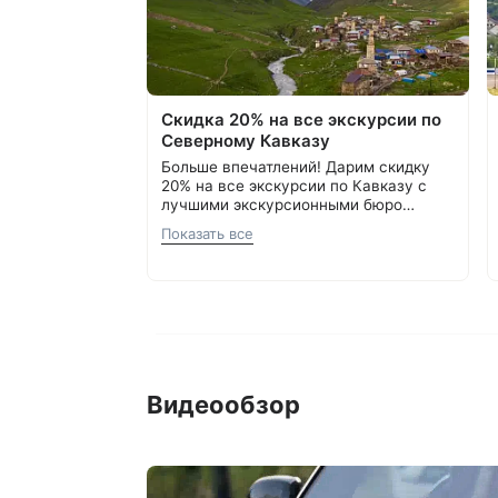
Скидка 20% на все экскурсии по
Северному Кавказу
Больше впечатлений! Дарим скидку
20% на все экскурсии по Кавказу с
лучшими экскурсионными бюро
Кавминвод. Более 20 направлений и
Подробнее об акции
8 800 700-15-77
.
Показать все
самые красивые места России.
С теплом и заботой, Курорт26.ру
Прекрасная возможность сэкономить
и увидеть самое интересное.
Видеообзор