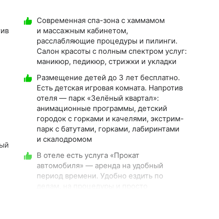
Современная спа-зона с хаммамом
тив
и массажным кабинетом,
расслабляющие процедуры и пилинги.
Салон красоты с полным спектром услуг:
маникюр, педикюр, стрижки и укладки
Размещение детей до 3 лет бесплатно.
Есть детская игровая комната. Напротив
отеля — парк «Зелёный квартал»:
анимационные программы, детский
городок с горками и качелями, экстрим-
парк с батутами, горками, лабиринтами
и скалодромом
ный
В отеле есть услуга «Прокат
автомобиля» — аренда на удобный
период времени. Удобно ездить по
делам, на процедуры и просто
знакомиться с Кавминводами.
м