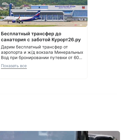
Бесплатный трансфер до
санатория с заботой Курорт26.ру
Дарим бесплатный трансфер от
аэропорта и ж/д вокзала Минеральных
Вод при бронировании путевки от 60
000 ₽.
С теплом и заботой, Курорт26.ру
Показать все
8 800 700-15-77
.