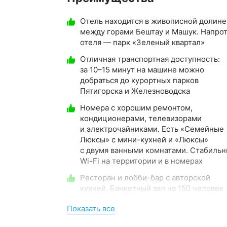
Отель находится в живописной долине
между горами Бештау и Машук. Напро
отеля — парк «Зеленый квартал»
Отличная транспортная доступность:
за 10–15 минут на машине можно
добраться до курортных парков
Пятигорска и Железноводска
Номера с хорошим ремонтом,
кондиционерами, телевизорами
и электрочайниками. Есть «Семейные
Люксы» с мини-кухней и «Люксы»
с двумя ванными комнатами. Стабиль
Wi-Fi на территории и в номерах
Ресторан и лобби-бар с авторской
кухней. Банкетный зал на 150 человек
с возможностью организации
Показать все
мероприятий
Тренажёрный зал с профессиональны