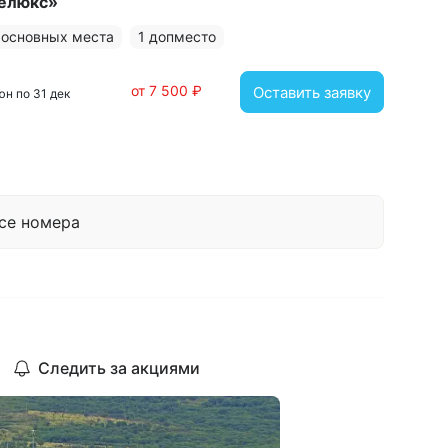
елюкс»
 основных места
1 допместо
от 7 500 ₽
Оставить заявку
июн по 31 дек
се номера
Следить за акциями