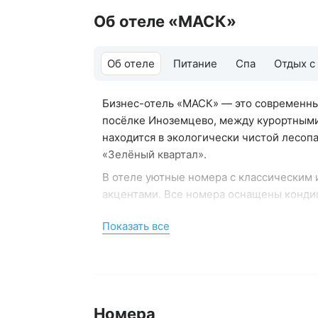
оборудованием
Об отеле «МАСК»
Об отеле
Питание
Спа
Отдых с
Бизнес-отель «МАСК» — это современны
посёлке Иноземцево, между курортными
находится в экологически чистой лесопа
«Зелёный квартал».
В отеле уютные номера с классическим 
акцентами. Все номера оснащены конди
фенами. Некоторые люксы имеют две ва
Показать все
мини-кухня — идеально для семейного о
Питание организовано в ресторане и ло
может быть включён в стоимость прожива
фрукты, выпечка, десерты.
Спа-зона
отеля включает хаммам, масса
Номера