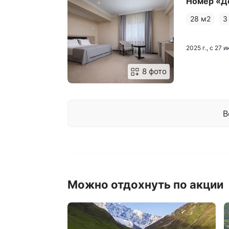
Номер «Д
28 м2
3
2025 г., с 27 
8 фото
В
Можно отдохнуть по акции