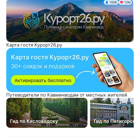
100K
12М
Карта гостя Курорт26.ру
Путеводители по Кавминводам от местных жителей
Гид по Кисловодску
Гид по Пятигорску