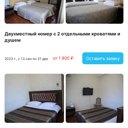
высушить волосы. На территории отеля работает
ресторан с широким выбором блюд и напитков. Стойка
регистрации круглосуточная. Автовладельцы могут
оставить транспорт на парковке.
Двухместный номер с 2 отдельными кроватями и
душем
от 1 800 ₽
Оставить заявку
2023 г., с 13 сен по 31 дек