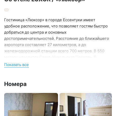
Гостиница «Люксор» в городе Ессентуки имеет
удобное расположение, что позволяет гостям быстро
добраться до центра и основных
достопримечательностей. Расстояние до ближайшего
аэропорта составляет 27 километров, а до
железнодорожной станции всего 700 метров. В 550
метрах находится Свято-Никольская Церковь. В
шаговой доступности работают магазины, кафе,
Показать все
рестораны.
Номера находятся в 3-этажном здании. В комнатах для
Номера
отдыхающих установлена комфортабельная мягкая
мебель, шкаф, работает высокоскоростной интернет,
есть телевизор, телефон, кондиционер. Санузел с
душевой кабиной. Гостям предоставляются туалетные
принадлежности, мягкие полотенца, есть фен, чтобы