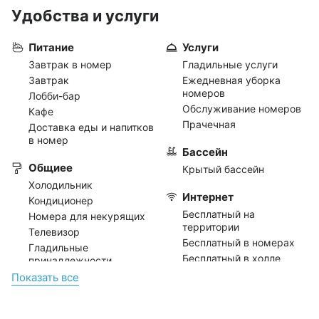
Удобства и услуги
Питание
Услуги
Завтрак в номер
Гладильные услуги
Завтрак
Ежедневная уборка
номеров
Лобби-бар
Обслуживание номеров
Кафе
Прачечная
Доставка еды и напитков
в номер
Бассейн
Общиее
Крытый бассейн
Холодильник
Интернет
Кондиционер
Бесплатный на
Номера для некурящих
территории
Телевизор
Бесплатный в номерах
Гладильные
Бесплатный в холле
принадлежности
Фен (по запросу)
Показать всe
Размещение с
домашними животными
(платно)