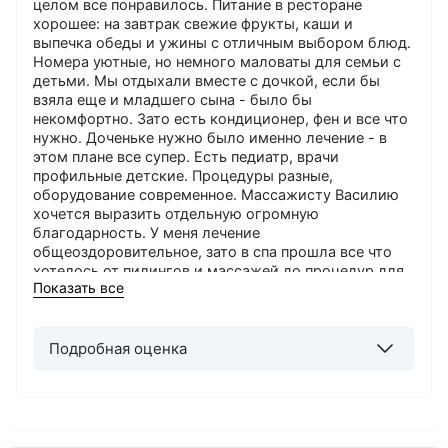
целом все понравилось. Питание в ресторане
хорошее: на завтрак свежие фрукты, каши и
выпечка обеды и ужины с отличным выбором блюд.
Номера уютные, но немного маловаты для семьи с
детьми. Мы отдыхали вместе с дочкой, если бы
взяла еще и младшего сына - было бы
некомфортно. Зато есть кондиционер, фен и все что
нужно. Доченьке нужно было именно лечение - в
этом плане все супер. Есть педиатр, врачи
профильные детские. Процедуры разные,
оборудование современное. Массажисту Василию
хочется выразить отдельную огромную
благодарность. У меня лечение
общеоздоровительное, зато в спа прошла все что
хотелось от пилингов и массажей до процедур для
Показать все
красивой фигуры.
Понравилось
: Лечение и спа
Можно лучше
: Номер хотелось бы попросторнее
Подробная оценка