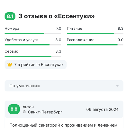
Спорт и отдых
3 отзыва о «Ессентуки»
8.1
Оздоровительный спа-
центр
Номера
7.0
Питание
8.3
Сауна
Массаж
Удобства и услуги
8.0
Расположение
9.0
Сервис
8.3
7 в рейтинге Ессентуках
По умолчанию
Антон
8.8
06 августа 2024
Санкт-Петербург
Полноценный санаторий с проживанием и лечением.