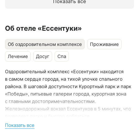
Показать все
В штате врачи 11 профилей. Врач-отоларинголог —
Кандидат медицинских наук. Ведёт приём врач-
флеболог
В медцентре представлено направление
Об отеле «Ессентуки»
традиционной китайской медицины
Хороший массажный кабинет и специалисты. Есть
Об оздоровительном комплексе
Проживание
инверсионный стол
Лечение
Досуг
Спа
Процедуры для красивой фигуры: пилинг,
обёртывания, гидромассаж, лимфодренажный
Оздоровительный комплекс «Ессентуки» находится
и антицеллюлитный массаж
в самом сердце города, на тихой улочке спального
Несколько видов массажей лица с выраженным
района. В шаговой доступности Курортный парк и парк
эффектом «подтяжки»: хиропластический,
«Победы», питьевые галереи города, курортная зона
скульптурно-буккальный, миофасциальный
с главными достопримечательностями.
Высокоскоростной интернет на всей территории
Железнодорожный вокзал Ессентуков в 5 минутах, что
комплекса
позволяет легко и быстро добраться
Есть парковка
до оздоровительного комплекса, при этом шум поездов
Показать все
не мешает отдыху.