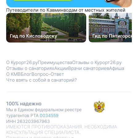
Путеводители по Кавминводам от местных жителей
Гид по Кисловодску
Гид по Пятигорску
О Курорт26.ру
Преимущества
Отзывы о Курорт26.ру
Отзывы о санаториях
Акции
Врачи санаториев
Афиша
О КМВ
Блог
Вопрос–Ответ
Что взять с собой в санаторий?
100% надежно
Мы в Едином федеральном реестре
турагентов РТА
0034559
ИНН 263203967963
ИМЕЮТСЯ ПРОТИВОПОКАЗАНИЯ. НЕОБХОДИМА
КОНСУЛЬТАЦИЯ СПЕЦИАЛИСТА.
Политики и договор оферты