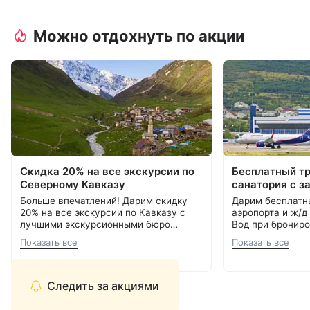
Можно отдохнуть по акции
Скидка 20% на все экскурсии по
Бесплатный т
Северному Кавказу
санатория с з
Больше впечатлений! Дарим скидку
Дарим бесплатн
20% на все экскурсии по Кавказу с
аэропорта и ж/д
лучшими экскурсионными бюро
Вод при брониро
Кавминвод. Более 20 направлений и
Подробнее об акции
8 800 700-15-77
.
000 ₽.
С теплом и забо
Показать все
Показать все
самые красивые места России.
С теплом и заботой, Курорт26.ру
8 800 700-15-77
Прекрасная возможность сэкономить
и увидеть самое интересное.
Следить за акциями