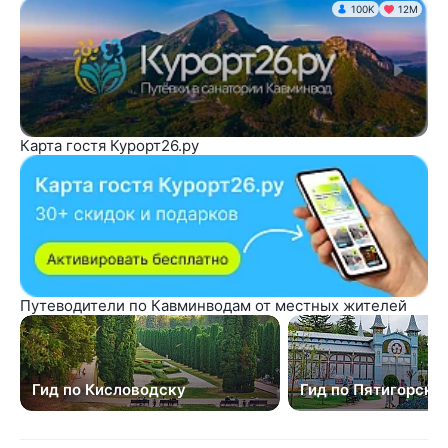
100K
12М
Карта гостя Курорт26.ру
Путеводители по Кавминводам от местных жителей
Гид по Кисловодску
Гид по Пятигорску