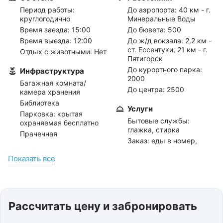
Период работы:
До аэропорта:
40 км - г.
круглогодично
Минеральные Воды
Время заезда: 15:00
До бювета:
500
Время выезда: 12:00
До ж/д вокзала:
2,2 км -
ст. Ессентуки, 21 км - г.
Отдых с животными: Нет
Пятигорск
До курортного парка:
Инфраструктура
2000
Багажная комната/
До центра:
2500
камера хранения
Библиотека
Услуги
Парковка: крытая
Бытовые службы:
охраняемая бесплатно
глажка, стирка
Прачечная
Заказ: еды в номер,
такси, трансферов,
Отдых с детьми
Показать всe
экскурсий
Отдых с 0 лет
Интернет: wi-fi в
номерах, wi-fi на
территории
Прокат: бытового
Рассчитать цену и забронировать
инвентаря (утюг),
детского инвентаря