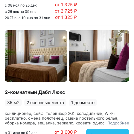
от 1 325 ₽
с 08 ноя по 25 дек
от 2 725 ₽
с 26 дек по 09 янв
от 1 325 ₽
2027 г., с 10 янв по 31 янв
2-комнатный Дабл Люкс
35 м2
2 основных места
1 допместо
кондиционер, сейф, телевизор ЖК, холодильник, Wi-Fi
бесплатно, смена полотенец, смена постельного белья,
уборка номера, вешалка, зеркало, кровати односпальные,
Подробнее
кровать двуспальная, прикроватные тумбочки, столик
от 3 600 ₽
журнальный, стулья, шкаф, с душем, туалетные
с 31 июл по 02 авг