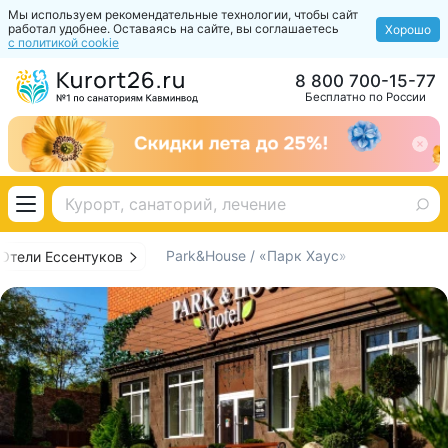
Мы используем рекомендательные технологии, чтобы сайт
работал удобнее. Оставаясь на сайте, вы соглашаетесь
Хорошо
с политикой cookie
8 800 700-15-77
Бесплатно по России
Park&House / «Парк Хаус»
Отели Ессентуков