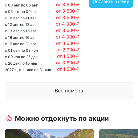
Оставить заявку
принадлежности, фен, халат
от 3 600 ₽
с 03 авг по 05 авг
от 3 600 ₽
с 06 авг по 09 авг
от 3 600 ₽
с 10 авг по 11 авг
от 4 300 ₽
с 12 авг по 12 авг
от 3 600 ₽
с 13 авг по 15 авг
от 4 300 ₽
с 16 авг по 16 авг
от 3 600 ₽
с 17 авг по 31 авг
от 2 900 ₽
с 01 сен по 08 ноя
от 1 500 ₽
с 09 ноя по 25 дек
от 3 600 ₽
с 26 дек по 10 янв
от 1 500 ₽
2027 г., с 11 янв по 31 янв
Все номера
Можно отдохнуть по акции