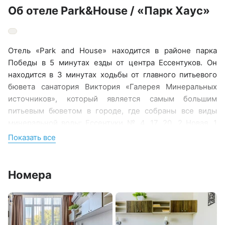
Об отеле Park&House / «Парк Хаус»
Отель «Park and House» находится в районе парка
Победы в 5 минутах езды от центра Ессентуков. Он
находится в 3 минутах ходьбы от главного питьевого
бювета санатория Виктория «Галерея Минеральных
источников», который является самым большим
питьевым бюветом в городе, где собраны все виды
минеральной воды: Ессентуки № 4, 17, 20, 2 Новая, 1
Буровая. Парк санатория Виктория занимает площадь
Показать все
22 Га и во многом напоминает ботанический сад, в нем
произрастает более 200 видов лечебных и
декоративных растений, деревьев и кустарников. Сад
Номера
имеет прекрасный ландшафтный дизайн с
многочисленными фонтанами, беседками и
скульптурами. Напротив отеля - парк Победы. В парке
сделаны красивые прогулочные дорожки, установлены