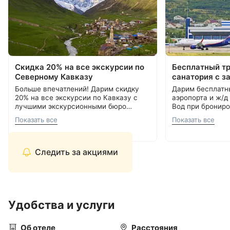
Скидка 20% на все экскурсии по
Бесплатный т
Северному Кавказу
санатория с з
Больше впечатлений! Дарим скидку
Дарим бесплатн
20% на все экскурсии по Кавказу с
аэропорта и ж/д
лучшими экскурсионными бюро
Вод при брониро
Кавминвод. Более 20 направлений и
Подробнее об акции
8 800 700-15-77
.
000 ₽.
С теплом и забо
Показать все
Показать все
самые красивые места России.
С теплом и заботой, Курорт26.ру
8 800 700-15-77
Прекрасная возможность сэкономить
и увидеть самое интересное.
Следить за акциями
Удобства и услуги
Об отеле
Расстояния