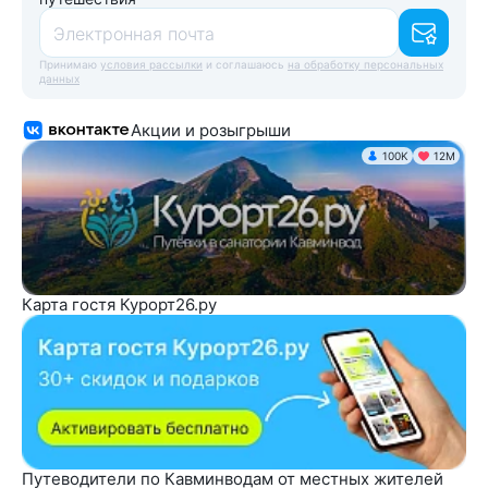
Электронная почта
Принимаю
условия рассылки
и соглашаюсь
на обработку персональных
данных
Акции и розыгрыши
100K
12М
Карта гостя Курорт26.ру
Путеводители по Кавминводам от местных жителей