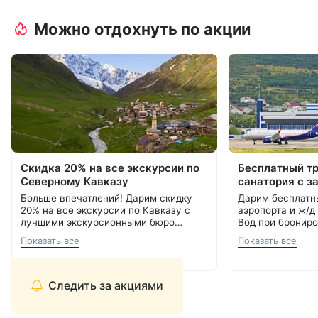
Можно отдохнуть по акции
Скидка 20% на все экскурсии по
Бесплатный т
Северному Кавказу
санатория с з
Больше впечатлений! Дарим скидку
Дарим бесплатн
20% на все экскурсии по Кавказу с
аэропорта и ж/д
лучшими экскурсионными бюро
Вод при брониро
Кавминвод. Более 20 направлений и
Подробнее об акции
8 800 700-15-77
.
000 ₽.
С теплом и забо
Показать все
Показать все
самые красивые места России.
С теплом и заботой, Курорт26.ру
8 800 700-15-77
Прекрасная возможность сэкономить
и увидеть самое интересное.
Следить за акциями