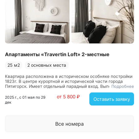
Апартаменты «Travertin Loft» 2-местные
25 м2
2 основных места
Квартира расположена в историческом особняке постройки
1823г. В центре курортной и исторической части города
Пятигорск. Имеет отдельный парадный вход. Выполнена в
Подробнее
современном дизайне. Удобная эргономика идеально
от 5 800 ₽
подходящая для отдыха одного или двух человек. Отличное
2025 г., с 01 мая по 29
Оставить заявку
место для отдыха после прогулок или принятия
дек
оздоровительных процедур.
Все номера