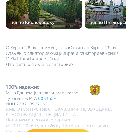
Гид по Кисловодску
Гид по Пятигорску
О Курорт26.ру
Преимущества
Отзывы о Курорт26.ру
Отзывы о санаториях
Акции
Врачи санаториев
Афиша
О КМВ
Блог
Вопрос–Ответ
Что взять с собой в санаторий?
100% надежно
Мы в Едином федеральном реестре
турагентов РТА
0034559
ИНН 263203967963
ИМЕЮТСЯ ПРОТИВОПОКАЗАНИЯ. НЕОБХОДИМА
КОНСУЛЬТАЦИЯ СПЕЦИАЛИСТА.
Политики и договор оферты
© 2011–2026 Курорт26.ру. Путевки в санатории
Кавминвод