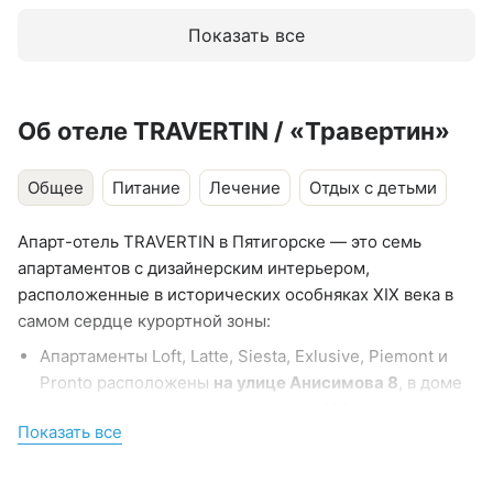
Показать все
Об отеле TRAVERTIN / «Травертин»
Общее
Питание
Лечение
Отдых с детьми
Апарт-отель TRAVERTIN в Пятигорске — это семь
апартаментов с дизайнерским интерьером,
расположенные в исторических особняках XIX века в
самом сердце курортной зоны:
Апартаменты Loft, Latte, Siesta, Exlusive, Piemont и
Pronto расположены
на улице Анисимова 8
, в доме
коллежского советника Давыдова 1823 года
Показать все
постройки. В 3 минутах прогулки находятся парк
«Цветник», Питьевая галерея, Лермонтовская
галерея, ингаляторий, Театр Оперетты. Квартиры