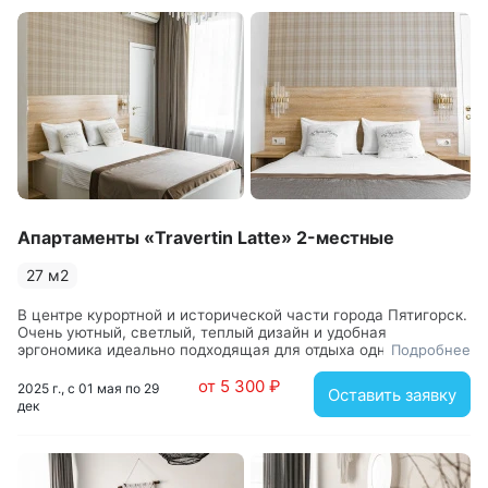
посудой
, ортопедические матрасы, Smart TV, хороший
Wi-Fi. В ванной комнате полотенца, фен, стиральная
машина.
Расположение отеля идеально для тех, кто приехал на
лечение — в шаговой доступности находятся
санатории, питьевые источники и лечебницы.
Отель подходит для семей с детьми любого возраста.
К услугам гостей бесплатная парковка.
Апартаменты «Travertin Latte» 2-местные
27 м2
В центре курортной и исторической части города Пятигорск.
Очень уютный, светлый, теплый дизайн и удобная
эргономика идеально подходящая для отдыха одного или
Подробнее
двух человек. Большие окна выходят на южную сторону в
от 5 300 ₽
тихий двор.
2025 г., с 01 мая по 29
Оставить заявку
дек