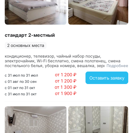
стандарт 2-местный
2 основных места
кондиционер, телевизор, чайный набор посуды,
электрочайник, Wi-Fi бесплатно, смена полотенец, смена
постельного белья, уборка номера, вешалка, зеркало,
Подробнее
кровать двуспальная, прикроватные тумбочки, стол, стулья,
от 1 200 ₽
шкаф, с душем, фен
с 31 июл по 31 июл
Оставить заявку
от 1 200 ₽
с 01 авг по 30 сен
от 1 300 ₽
с 01 окт по 31 окт
от 1 900 ₽
с 31 июл по 31 окт