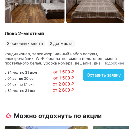
Люкс 2-местный
2 основных места
2 допместа
кондиционер, телевизор, чайный набор посуды,
электрочайник, Wi-Fi бесплатно, смена полотенец, смена
постельного белья, уборка номера, вешалка, диван, зеркало,
Подробнее
кровать двуспальная, прикроватные тумбочки, стол, стулья,
от 1 500 ₽
шкаф, с душем, фен
с 31 июл по 31 июл
Оставить заявку
от 1 500 ₽
с 01 авг по 30 сен
от 2 000 ₽
с 01 окт по 31 окт
от 2 600 ₽
с 31 июл по 31 окт
Можно отдохнуть по акции