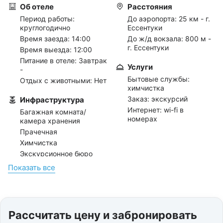
Об отеле
Расстояния
Период работы:
До аэропорта:
25 км - г.
круглогодично
Ессентуки
Время заезда: 14:00
До ж/д вокзала:
800 м -
г. Ессентуки
Время выезда: 12:00
Питание в отеле: Завтрак
Услуги
-
Бытовые службы:
Отдых с животными: Нет
химчистка
Заказ: экскурсий
Инфраструктура
Интернет: wi-fi в
Багажная комната/
номерах
камера хранения
Прачечная
Химчистка
Экскурсионное бюро
Показать всe
Отдых с детьми
Отдых с 0 лет
Дети бесплатно до 4 лет
Скидки детям до 4 лет
Рассчитать цену и забронировать