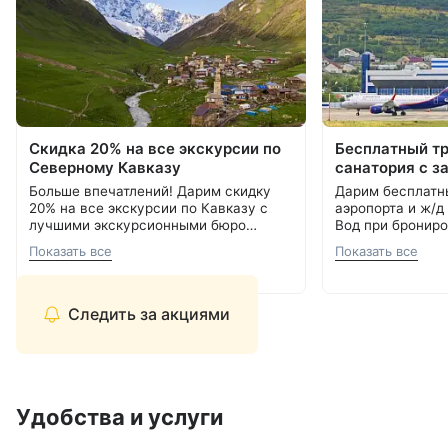
Скидка 20% на все экскурсии по
Бесплатный т
Северному Кавказу
санатория с з
Больше впечатлений! Дарим скидку
Дарим бесплатн
20% на все экскурсии по Кавказу с
аэропорта и ж/д
лучшими экскурсионными бюро
Вод при брониро
Кавминвод. Более 20 направлений и
Подробнее об акции
8 800 700-15-77
.
000 ₽.
С теплом и забо
Показать все
Показать все
самые красивые места России.
С теплом и заботой, Курорт26.ру
8 800 700-15-77
Прекрасная возможность сэкономить
и увидеть самое интересное.
Следить за акциями
Удобства и услуги