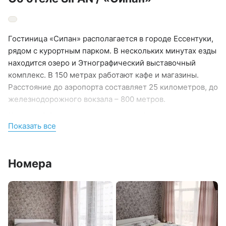
Гостиница «Сипан» располагается в городе Ессентуки,
рядом с курортным парком. В нескольких минутах езды
находится озеро и Этнографический выставочный
комплекс. В 150 метрах работают кафе и магазины.
Расстояние до аэропорта составляет 25 километров, до
железнодорожного вокзала – 800 метров.
Номерной фонд разного уровня комфорта
Показать все
располагается в 2-этажном здании. Комнаты полностью
меблированы. К услугам гостей телевизор,
кондиционер, электрический чайник. Санузел оснащен
Номера
современной сантехникой, есть фен, чтобы высушить
волосы. На территории отеля работает
высокоскоростной интернет. Крупногабаритные вещи
можно сдать в камеру хранения багажа. На территории
отеля организована парковка для приезжих на машине.
Можно воспользоваться прачечной и химчисткой.