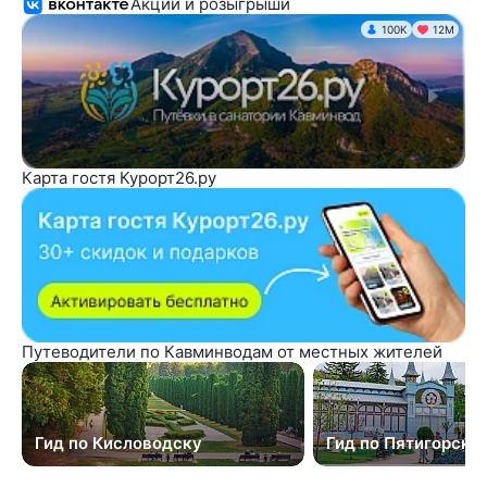
Акции и розыгрыши
100K
12М
Карта гостя Курорт26.ру
Путеводители по Кавминводам от местных жителей
Гид по Кисловодску
Гид по Пятигорску