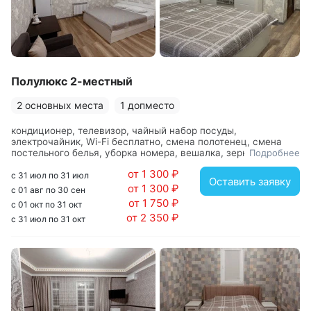
Полулюкс 2-местный
2 основных места
1 допместо
кондиционер, телевизор, чайный набор посуды,
электрочайник, Wi-Fi бесплатно, смена полотенец, смена
постельного белья, уборка номера, вешалка, зеркало,
Подробнее
кресло, кровать двуспальная, прикроватные тумбочки, стол,
от 1 300 ₽
стулья, шкаф, с душем, фен
с 31 июл по 31 июл
Оставить заявку
от 1 300 ₽
с 01 авг по 30 сен
от 1 750 ₽
с 01 окт по 31 окт
от 2 350 ₽
с 31 июл по 31 окт