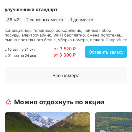
улучшенный стандарт
38 м2
2 основных места
1 допместо
кондиционер, телевизор, холодильник, чайный набор
посуды, электрочайник, Wi-Fi бесплатно, смена полотенец,
смена постельного белья, уборка номера, вешалка, диван,
Подробнее
зеркало, кровать двуспальная, прикроватные тумбочки,
от 3 520 ₽
стол, стулья, шкаф, с душем, туалетные принадлежности,
с 10 авг по 31 окт
Оставить заявку
фен
от 3 300 ₽
с 01 ноя по 24 дек
Все номера
Можно отдохнуть по акции