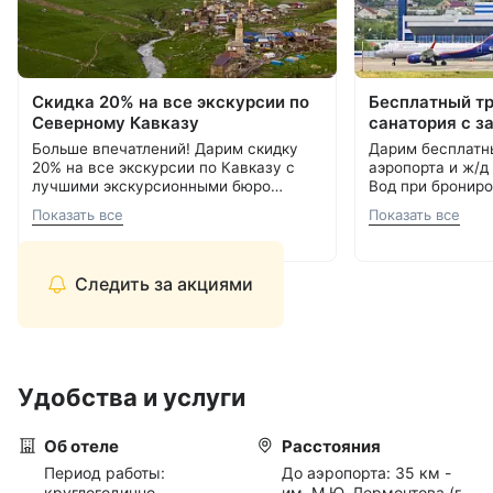
Скидка 20% на все экскурсии по
Бесплатный т
Северному Кавказу
санатория с з
Больше впечатлений! Дарим скидку
Дарим бесплатн
20% на все экскурсии по Кавказу с
аэропорта и ж/д
лучшими экскурсионными бюро
Вод при брониро
Кавминвод. Более 20 направлений и
Подробнее об акции
8 800 700-15-77
.
000 ₽.
С теплом и забо
Показать все
Показать все
самые красивые места России.
С теплом и заботой, Курорт26.ру
8 800 700-15-77
Прекрасная возможность сэкономить
и увидеть самое интересное.
Следить за акциями
Удобства и услуги
Об отеле
Расстояния
Период работы:
До аэропорта:
35 км -
круглогодично
им. М.Ю. Лермонтова (г.