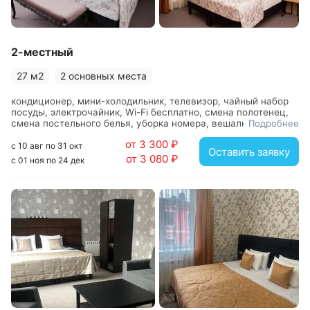
2-местный
27 м2
2 основных места
кондиционер, мини-холодильник, телевизор, чайный набор
посуды, электрочайник, Wi-Fi бесплатно, смена полотенец,
смена постельного белья, уборка номера, вешалка, зеркало,
Подробнее
кровать двуспальная, прикроватные тумбочки, стол, стулья,
от 3 300 ₽
шкаф, с душем, туалетные принадлежности, фен
с 10 авг по 31 окт
Оставить заявку
от 3 080 ₽
с 01 ноя по 24 дек