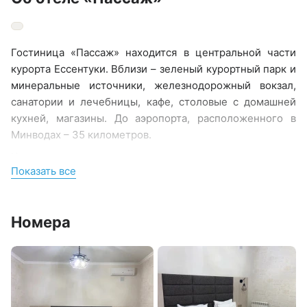
Гостиница «Пассаж» находится в центральной части
курорта Ессентуки. Вблизи – зеленый курортный парк и
минеральные источники, железнодорожный вокзал,
санатории и лечебницы, кафе, столовые с домашней
кухней, магазины. До аэропорта, расположенного в
Минводах – 35 километров.
Четырехэтажное здание гостиницы разместилось на
Показать все
Кисловодской улице. К услугам отдыхающих - номера
Double и Twin, оборудованные всем необходимым.
Везде имеется персональный санузел с душем, в
Номера
комнатах – удобная мебель, кондиционер,
электрочайник, телевизор и сеть wi-fi.
При гостинице работает столовая, отдохнуть и
расслабиться гости могут в хаммаме или в массажном
кабинете.