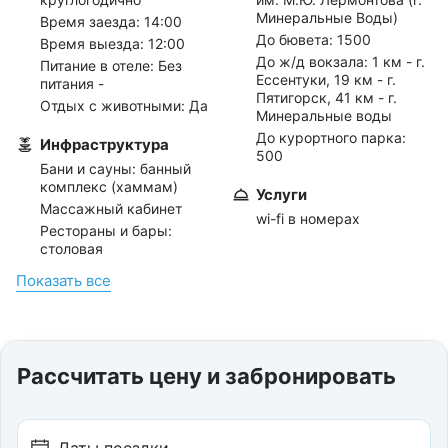
Минеральные Воды)
Время заезда: 14:00
До бювета:
1500
Время выезда: 12:00
До ж/д вокзала:
1 км - г.
Питание в отеле: Без
Ессентуки, 19 км - г.
питания -
Пятигорск, 41 км - г.
Отдых с животными: Да
Минеральные воды
До курортного парка:
Инфраструктура
500
Бани и сауны: банный
комплекс (хаммам)
Услуги
Массажный кабинет
wi-fi в номерах
Рестораны и бары:
столовая
Салон красоты
Показать всe
Отдых с детьми
Отдых с 0 лет
Дети бесплатно до 4 лет
Рассчитать цену и забронировать
Скидки детям до 18 лет