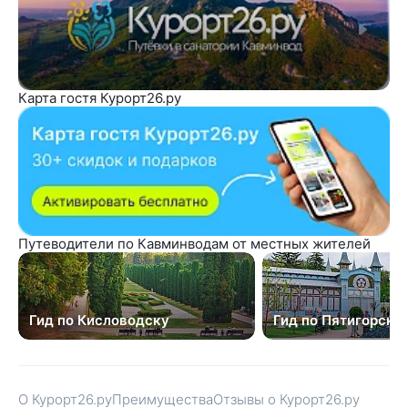
Карта гостя Курорт26.ру
Путеводители по Кавминводам от местных жителей
Гид по Кисловодску
Гид по Пятигорску
О Курорт26.ру
Преимущества
Отзывы о Курорт26.ру