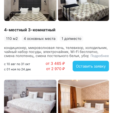
4-местный 3-комнатный
110 м2
4 основных места
1 допместо
кондиционер, микроволновая печь, телевизор, холодильник,
чайный набор посуды, электрочайник, Wi-Fi бесплатно,
смена полотенец, смена постельного белья, уборка номера,
Подробнее
вешалка, диван, зеркало, кресла, кровать двуспальная,
от 3 465 ₽
прикроватные тумбочки, стол, стулья, шкаф, с душем,
с 10 авг по 31 окт
Оставить заявку
туалетные принадлежности, фен
от 2 970 ₽
с 01 ноя по 24 дек