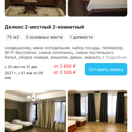
Делюкс 2-местный 2-комнатный
75 м2
2 основных места
1 допместо
кондиционер, мини-холодильник, набор посуды, телевизор,
Wi-Fi бесплатно, смена полотенец, смена постельного
белья, уборка номера, вешалка, диван, зеркало, кровать
Подробнее
двуспальная, прикроватные тумбочки, стол, стул, шкаф, с
от 2 650 ₽
душем, туалетные принадлежности, фен
с 30 июл по 31 дек
Оставить заявку
от 3 500 ₽
2027 г., с 01 янв по 08
янв