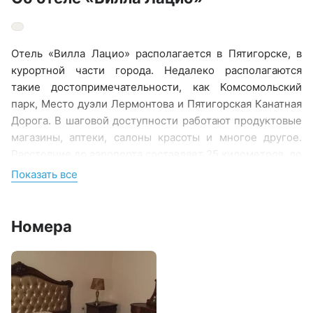
Отель «Вилла Лацио» располагается в Пятигорске, в
курортной части города. Недалеко располагаются
такие достопримечательности, как Комсомольский
парк, Место дуэли Лермонтова и Пятигорская Канатная
Дорога. В шаговой доступности работают продуктовые
магазины, аптеки, салоны красоты и многое другое.
Расстояние до аэропорта составляет 25 километров, до
железнодорожного вокзала – 3 километра. Ближайший
Показать все
бювет находится в 3 километрах.
Номерной фонд располагается в 3-этажном здании. В
Номера
комнатах установлена удобная мебель для отдыха, есть
телевизор, кондиционер, мини-холодильник, Wi-Fi.
Санузел индивидуальный, с душем, полотенцами и
туалетными принадлежностями.
На территории отеля работает кафе Сербской кухни. По