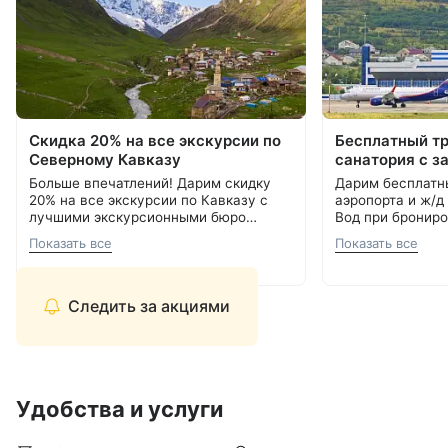
Скидка 20% на все экскурсии по
Бесплатный т
Северному Кавказу
санатория с з
Больше впечатлений! Дарим скидку
Дарим бесплатн
20% на все экскурсии по Кавказу с
аэропорта и ж/д
лучшими экскурсионными бюро
Вод при брониро
Кавминвод. Более 20 направлений и
Подробнее об акции
8 800 700-15-77
.
000 ₽.
С теплом и забо
Показать все
Показать все
самые красивые места России.
С теплом и заботой, Курорт26.ру
8 800 700-15-77
Прекрасная возможность сэкономить
и увидеть самое интересное.
Следить за акциями
Удобства и услуги