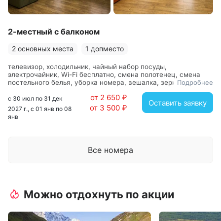
2-местный с балконом
2 основных места
1 допместо
телевизор, холодильник, чайный набор посуды,
электрочайник, Wi-Fi бесплатно, смена полотенец, смена
постельного белья, уборка номера, вешалка, зеркало,
Подробнее
кровати односпальные, прикроватные тумбочки, стол,
от 2 650 ₽
стулья, шкаф, с душем, туалетные принадлежности, фен
с 30 июл по 31 дек
Оставить заявку
от 3 500 ₽
2027 г., с 01 янв по 08
янв
Все номера
Можно отдохнуть по акции