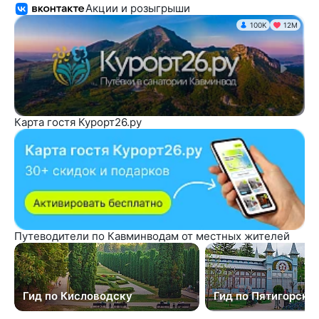
Акции и розыгрыши
100K
12М
Карта гостя Курорт26.ру
Путеводители по Кавминводам от местных жителей
Гид по Кисловодску
Гид по Пятигорску