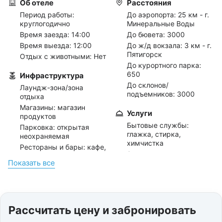
Об отеле
Расстояния
Период работы:
До аэропорта:
25 км - г.
круглогодично
Минеральные Воды
Время заезда: 14:00
До бювета:
3000
Время выезда: 12:00
До ж/д вокзала:
3 км - г.
Пятигорск
Отдых с животными: Нет
До курортного парка:
650
Инфраструктура
До склонов/
Лаундж-зона/зона
подъемников:
3000
отдыха
Магазины: магазин
Услуги
продуктов
Бытовые службы:
Парковка: открытая
глажка, стирка,
неохраняемая
химчистка
Рестораны и бары: кафе,
Заказ: такси,
терраса
Показать всe
трансферов
Салон красоты
Интернет: wi-fi в
номерах, wi-fi на
Отдых с детьми
территории
Отдых с 0 лет
Прокат: бытового
Рассчитать цену и забронировать
инвентаря (утюг)