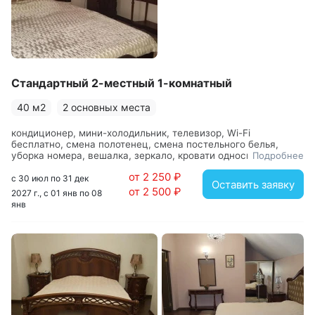
запросу предлагаются услуги прачечной и трансфера.
Для личного транспорта гостей оборудована парковка.
Стандартный 2-местный 1-комнатный
40 м2
2 основных места
кондиционер, мини-холодильник, телевизор, Wi-Fi
бесплатно, смена полотенец, смена постельного белья,
уборка номера, вешалка, зеркало, кровати односпальные /
Подробнее
одна двуспальная кровать, прикроватные тумбочки, стол,
от 2 250 ₽
стул, шкаф, с душем, туалетные принадлежности, фен
с 30 июл по 31 дек
Оставить заявку
от 2 500 ₽
2027 г., с 01 янв по 08
янв