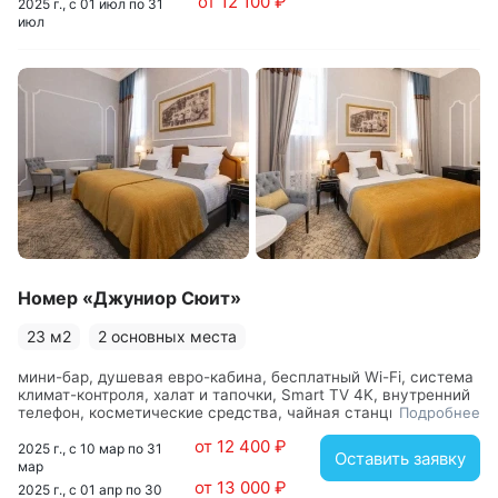
от 12 100 ₽
2025 г., с 01 июл по 31
июл
Номер «Джуниор Сюит»
23 м2
2 основных места
мини-бар, душевая евро-кабина, бесплатный Wi-Fi, система
климат-контроля, халат и тапочки, Smart TV 4K, внутренний
телефон, косметические средства, чайная станция,
Подробнее
туалетный столик, сейф, капсульная кофемашина,
от 12 400 ₽
обслуживание номеров, гостиная зона
2025 г., с 10 мар по 31
Оставить заявку
мар
от 13 000 ₽
2025 г., с 01 апр по 30