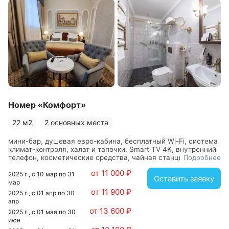
Номер «Комфорт»
22 м2
2 основных места
мини-бар, душевая евро-кабина, бесплатный Wi-Fi, система
климат-контроля, халат и тапочки, Smart TV 4K, внутренний
телефон, косметические средства, чайная станция,
Подробнее
туалетный столик, сейф, капсульная кофемашина,
от 11 000 ₽
обслуживание номеров, гостиная зона
2025 г., с 10 мар по 31
Оставить заявку
мар
от 11 900 ₽
2025 г., с 01 апр по 30
апр
от 13 600 ₽
2025 г., с 01 мая по 30
июн