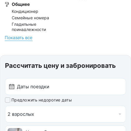
Общиее
Кондиционер
Семейные номера
Гладильные
принадлежности
Магазины на территории
Показать всe
Телевизор
Удобства и номера для
гостей с ограниченными
физическими
Рассчитать цену и забронировать
возможностями
Холодильник
Размещение с
домашними животными
не допускается
Интернет
Предложить недорогие даты
Бесплатный на
территории
2 взрослых
Бесплатный в номерах
Бесплатный в холле