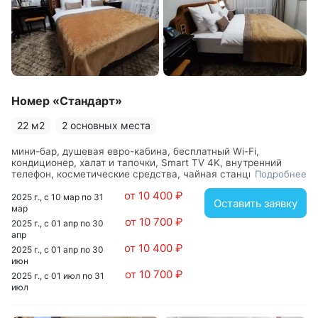
открыткой, детским гигиеническим набором и
детскими тапочками. По субботам наши гости могут
абсолютно бесплатно насладиться игрой музыканта на
саксофоне или другими вечерними активностями в
лобби отеля.
Номер «Стандарт»
22 м2
2 основных места
мини-бар, душевая евро-кабина, бесплатный Wi-Fi,
кондиционер, халат и тапочки, Smart TV 4K, внутренний
телефон, косметические средства, чайная станция, сейф,
Подробнее
обслуживание номеров
от 10 400 ₽
2025 г., с 10 мар по 31
Оставить заявку
мар
от 10 700 ₽
2025 г., с 01 апр по 30
апр
от 10 400 ₽
2025 г., с 01 апр по 30
июн
от 10 700 ₽
2025 г., с 01 июл по 31
июл