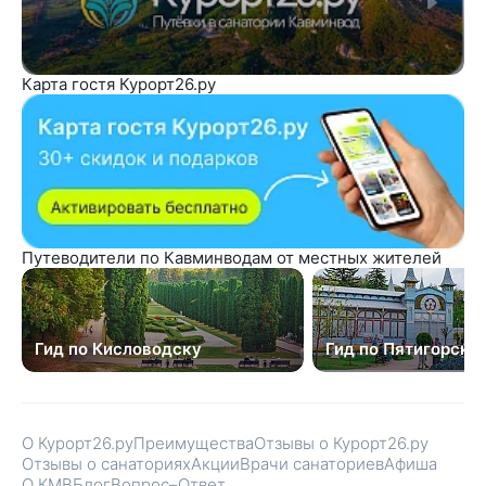
Карта гостя Курорт26.ру
Путеводители по Кавминводам от местных жителей
Гид по Кисловодску
Гид по Пятигорску
О Курорт26.ру
Преимущества
Отзывы о Курорт26.ру
Отзывы о санаториях
Акции
Врачи санаториев
Афиша
О КМВ
Блог
Вопрос–Ответ