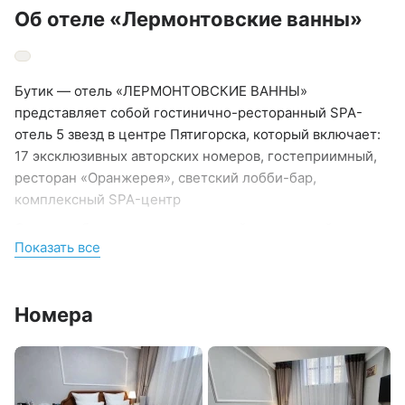
Об отеле «Лермонтовские ванны»
Бутик — отель «ЛЕРМОНТОВСКИЕ ВАННЫ»
представляет собой гостинично-ресторанный SPA-
отель 5 звезд в центре Пятигорска, который включает:
17 эксклюзивных авторских номеров, гостеприимный,
ресторан «Оранжерея», светский лобби-бар,
комплексный SPA-центр
Отель удобно расположен в самой живописной,
Показать все
исторической части города Пятигорск, в самом центре
именитого парка «Цветник», в 1 минуте ходьбы до
ведущих достопримечательностей: Лермонтовской
Номера
галереи и Академической галереи.
При заезде наши гости получают получают сувениры и
комплименты, а каждый ребенок до 13 лет получает
подарочный пакет с раскраской, карандашами,