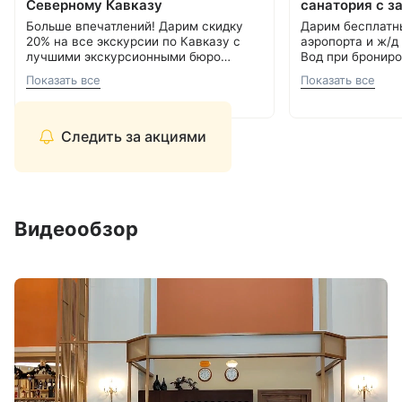
Северному Кавказу
санатория с з
Больше впечатлений! Дарим скидку
Дарим бесплатн
20% на все экскурсии по Кавказу с
аэропорта и ж/д
лучшими экскурсионными бюро
Вод при брониро
Кавминвод. Более 20 направлений и
Подробнее об акции
8 800 700-15-77
.
000 ₽.
С теплом и забо
Показать все
Показать все
самые красивые места России.
С теплом и заботой, Курорт26.ру
8 800 700-15-77
Прекрасная возможность сэкономить
и увидеть самое интересное.
Следить за акциями
Видеообзор