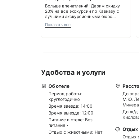
Больше впечатлений! Дарим скидку
20% на все экскурсии по Кавказу с
лучшими экскурсионными бюро
Кавминвод. Более 20 направлений и
Подробнее об акции
8 800 700-15-77
.
Показать все
самые красивые места России.
С теплом и заботой, Курорт26.ру
Прекрасная возможность сэкономить
и увидеть самое интересное.
Удобства и услуги
Об отеле
Расст
Период работы:
До аэр
круглогодично
М.Ю. Ле
Минера
Время заезда: 14:00
До ж/д
Время выезда: 12:00
Кислов
Питание в отеле: Без
питания -
Отдых 
Отдых с животными: Нет
Отдых с