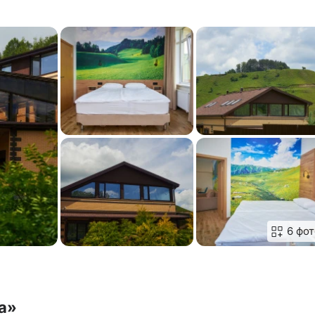
6 фот
а»