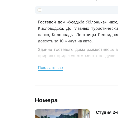
Гостевой дом «Усадьба Яблонька» нах
Кисловодска. До главных туристически
парка, Колоннады, Лестницы Леонидов
доехать за 10 минут на авто.
Здание гостевого дома разместилось 
природы придется это место по душе.
апартаменты с кухней. Номера оснащен
Показать все
кухне, и заканчивая феном в санузл
светлых тонах с добавлением ярких дета
Среди прочих удобств – сауна, парковка
Номера
Студия 2-