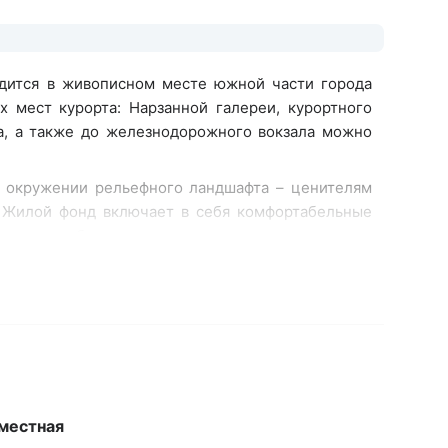
одится в живописном месте южной части города
х мест курорта: Нарзанной галереи, курортного
а, а также до железнодорожного вокзала можно
в окружении рельефного ландшафта – ценителям
 Жилой фонд включает в себя комфортабельные
ы всем необходимым, начиная от электроплиты на
е. Современные интерьеры комнат оформлены в
лей.
 на территории, безлимитный интернет.
местная