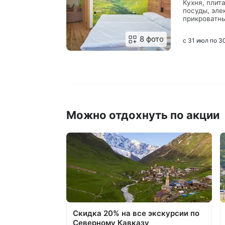
Кухня, плит
посуды, эле
прикроватны
принадлежн
8 фото
с 31 июл по 3
Можно отдохнуть по акции
Скидка 20% на все экскурсии по
Северному Кавказу