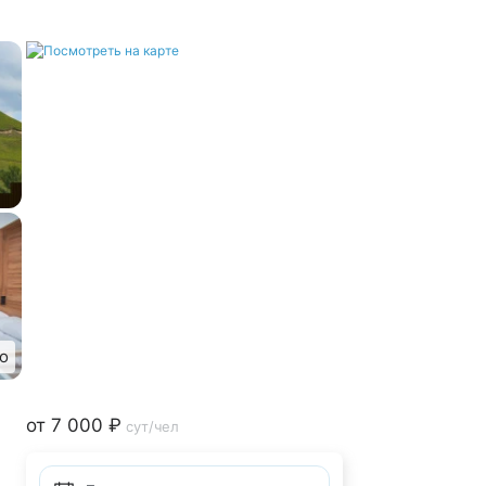
о
от 7 000 ₽
сут/чел