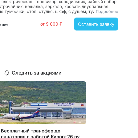
а электрическая, телевизор, холодильник, чайный набор
ктрочайник, вешалка, зеркало, кровать двуспальная,
е тумбочки, стол, стулья, шкаф, с душем, туалетные
Подробнее
ости, фен
от 9 000 ₽
Оставить заявку
0 ноя
Следить за акциями
Бесплатный трансфер до
санатория с заботой Курорт26.ру