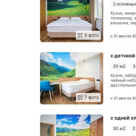
2 основны
Кухня, микр
телевизор, 
вешалка, зе
стол, стуль
6 фото
с 31 июл по 3
с детской
30 м2
3
Кухня, набо
чайный набо
двуспальная
туалетные 
7 фото
с 31 июл по 3
с одной с
30 м2
2