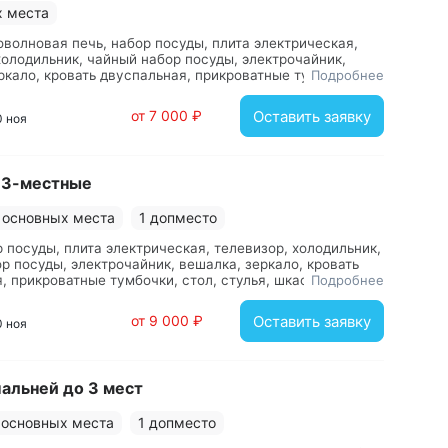
х места
оволновая печь, набор посуды, плита электрическая,
холодильник, чайный набор посуды, электрочайник,
ркало, кровать двуспальная, прикроватные тумбочки,
Подробнее
я, шкаф, с душем, туалетные принадлежности, фен
от 7 000 ₽
Оставить заявку
0 ноя
 3-местные
 основных места
1 допместо
р посуды, плита электрическая, телевизор, холодильник,
р посуды, электрочайник, вешалка, зеркало, кровать
, прикроватные тумбочки, стол, стулья, шкаф, с душем,
Подробнее
принадлежности, фен
от 9 000 ₽
Оставить заявку
0 ноя
пальней до 3 мест
 основных места
1 допместо