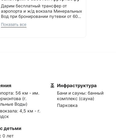
Дарим бесплатный трансфер от
аэропорта и ж/д вокзала Минеральных
Вод при бронировании путевки от 60
000 ₽.
С теплом и заботой, Курорт26.ру
Показать все
8 800 700-15-77
.
ояния
Инфраструктура
опорта:
56 км - им.
Бани и сауны: банный
рмонтова (г.
комплекс (сауна)
льные Воды)
Парковка
 вокзала:
4,5 км - г.
одск
с детьми
 0 лет