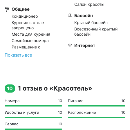
Салон красоты
Общиее
Бассейн
Кондиционер
Курение в отеле
Крытый бассейн
запрещено
Всесезонный крытый
Места для курения
бассейн
Семейные номера
Интернет
Размещение с
домашними животными
Бесплатный на
Показать всe
не допускается
территории
Бесплатный в номерах
Спорт и отдых
Детская игровая
площадка
1 отзыв о «Красотель»
Бильярд
10
Библиотека
Солярий
Номера
10
Питание
10
Фитнес-центр
Удобства и услуги
10
Расположение
10
Сауна
Джакузи
Сервис
10
Оздоровительный спа-