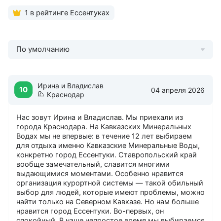
центр
Хамам
1 в рейтинге Ессентуках
Массаж
По умолчанию
Ирина и Владислав
10
04 апреля 2026
Краснодар
Нас зовут Ирина и Владислав. Мы приехали из
города Краснодара. На Кавказских Минеральных
Водах мы не впервые: в течение 12 лет выбираем
для отдыха именно Кавказские Минеральные Воды,
конкретно город Ессентуки. Ставропольский край
вообще замечательный, славится многими
выдающимися моментами. Особенно нравится
организация курортной системы — такой обильный
выбор для людей, которые имеют проблемы, можно
найти только на Северном Кавказе. Но нам больше
нравится город Ессентуки. Во-первых, он
спокойный. В наше непростое время мы выбираемся