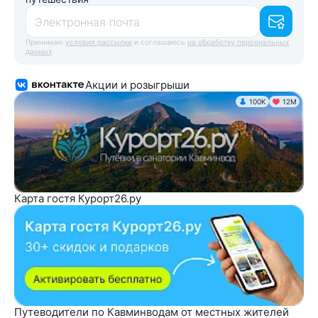
Электронная почта
Принимаю
условия рассылки
и соглашаюсь
на обработку персональных
данных
Акции и розыгрыши
100K
12М
Карта гостя Курорт26.ру
Путеводители по Кавминводам от местных жителей