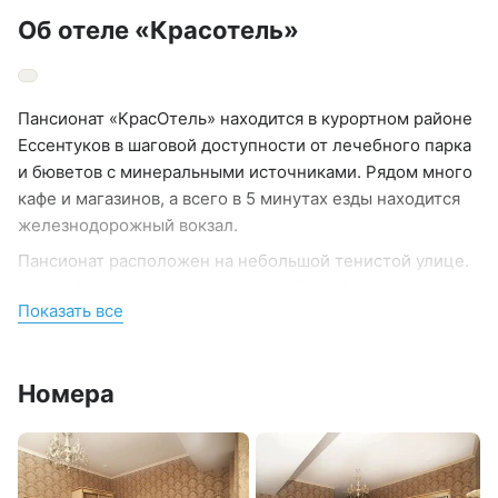
Об отеле «Красотель»
Пансионат «КрасОтель» находится в курортном районе
Ессентуков в шаговой доступности от лечебного парка
и бюветов с минеральными источниками. Рядом много
кафе и магазинов, а всего в 5 минутах езды находится
железнодорожный вокзал.
Пансионат расположен на небольшой тенистой улице.
Каждый корпус имеет три этажа. Жилой фонд,
Показать все
рассчитанный на 100 человек, предлагает отдыхающим
номера разной категории: от простых Экономов до
трехкомнатных Апартаментов. В каждом номере,
Номера
независимо от степени комфорта, есть санузел,
телевизор-ЖК, электрочайник, холодильник.
Апартаменты оснащены кухней, а в номерах Люкс —
интересный продуманный дизайн.