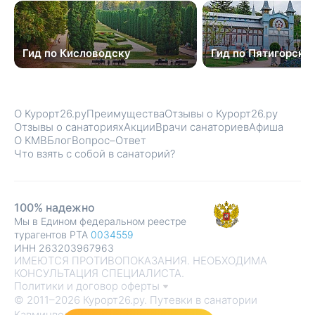
Гид по Кисловодску
Гид по Пятигорску
О Курорт26.ру
Преимущества
Отзывы о Курорт26.ру
Отзывы о санаториях
Акции
Врачи санаториев
Афиша
О КМВ
Блог
Вопрос–Ответ
Что взять с собой в санаторий?
100% надежно
Мы в Едином федеральном реестре
турагентов РТА
0034559
ИНН 263203967963
ИМЕЮТСЯ ПРОТИВОПОКАЗАНИЯ. НЕОБХОДИМА
КОНСУЛЬТАЦИЯ СПЕЦИАЛИСТА.
Политики и договор оферты
© 2011–2026 Курорт26.ру. Путевки в санатории
Кавминвод