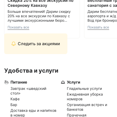
Скидка 20% на все экскурсии по
Бесплатный т
Северному Кавказу
санатория с з
Больше впечатлений! Дарим скидку
Дарим бесплатн
20% на все экскурсии по Кавказу с
аэропорта и ж/д
лучшими экскурсионными бюро
Вод при брониро
Кавминвод. Более 20 направлений и
Подробнее об акции
8 800 700-15-77
.
000 ₽.
С теплом и забо
Показать все
Показать все
самые красивые места России.
С теплом и заботой, Курорт26.ру
8 800 700-15-77
Прекрасная возможность сэкономить
и увидеть самое интересное.
Следить за акциями
Удобства и услуги
Питание
Услуги
Завтрак «шведский
Гладильные услуги
стол»
Ежедневная уборка
Кафе
номеров
Бар
Организация встреч и
банкетов
Доставка еды и напитков
в номер
Прачечная