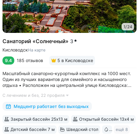
1
/
24
Санаторий «Солнечный»
3
Кисловодск
На карте
9.4
185 отзывов
5
в Кисловодске
Масштабный санаторно-курортный комплекс на 1000 мест.
Один из лучших вариантов для семейного и насыщенного
отдыха • Расположен на центральной улице Кисловодска:
рядом цирк, до Курортного бульвара можно дойти
С лечением и без,
22 профиля
за 15 минут • Бесплатный трансфер до Курортного парка
и основных достопримечательностей...
Медцентр работает без выходных
Закрытый бассейн 25х13 м
Открытый бассейн 13x4 м
Детский бассейн 7 м
Шведский стол
Бювет
ещё 8