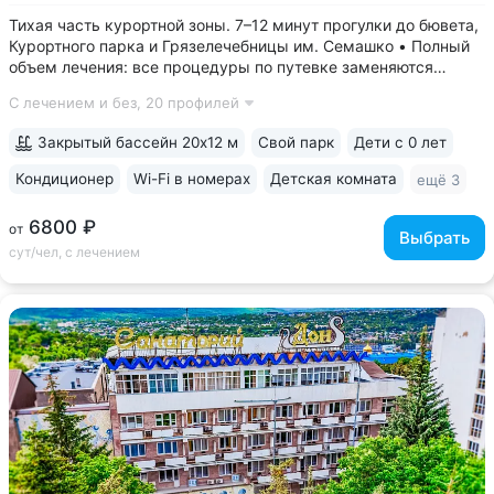
Тихая часть курортной зоны. 7–12 минут прогулки до бювета,
Курортного парка и Грязелечебницы им. Семашко • Полный
объем лечения: все процедуры по путевке заменяются
на другие при наличии противопоказаний • В цену базовой
С лечением и без,
20 профилей
путевки включены дорогие процедуры: эндоскопические
исследования,...
Закрытый бассейн 20х12 м
Свой парк
Дети с 0 лет
Кондиционер
Wi-Fi в номерах
Детская комната
ещё 3
6800 ₽
от
Выбрать
сут/чел, с лечением