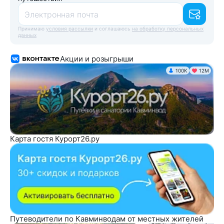
Электронная почта
Принимаю
условия рассылки
и соглашаюсь
на обработку персональных
данных
Акции и розыгрыши
100K
12М
Карта гостя Курорт26.ру
Путеводители по Кавминводам от местных жителей