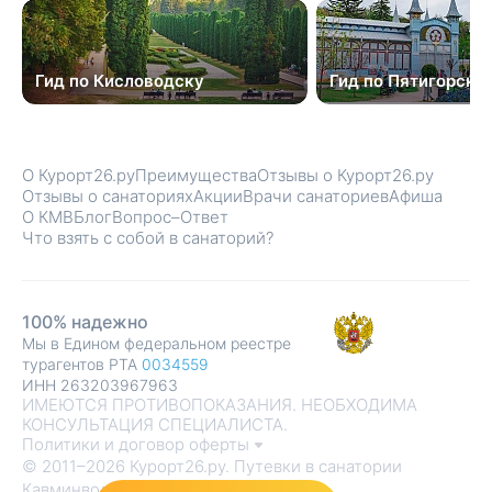
Гид по Кисловодску
Гид по Пятигорску
О Курорт26.ру
Преимущества
Отзывы о Курорт26.ру
Отзывы о санаториях
Акции
Врачи санаториев
Афиша
О КМВ
Блог
Вопрос–Ответ
Что взять с собой в санаторий?
100% надежно
Мы в Едином федеральном реестре
турагентов РТА
0034559
ИНН 263203967963
ИМЕЮТСЯ ПРОТИВОПОКАЗАНИЯ. НЕОБХОДИМА
КОНСУЛЬТАЦИЯ СПЕЦИАЛИСТА.
Политики и договор оферты
© 2011–2026 Курорт26.ру. Путевки в санатории
Кавминвод