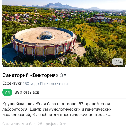
1
/
24
Санаторий «Виктория»
3
Ессентуки
580 м до Пятитысячника
7.4
390 отзывов
Крупнейшая лечебная база в регионе: 67 врачей, своя
лаборатория, Центр иммунологических и генетических
исследований, 6 лечебно-диагностических центров •
Расположен напротив Парка Победы в тихой части
С лечением и без,
25 профилей
Ессентуков. 18 минут прогулки до Грязелечебницы им.