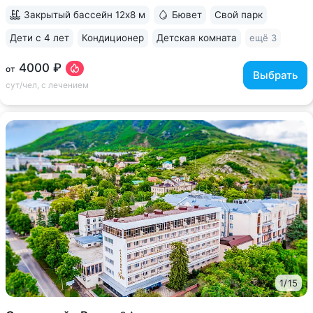
Семашко и Курортного парка • На территории...
Закрытый бассейн 12х8 м
Бювет
Свой парк
Дети с 4 лет
Кондиционер
Детская комната
ещё 3
4000 ₽
от
Выбрать
сут/чел, с лечением
1
/
15