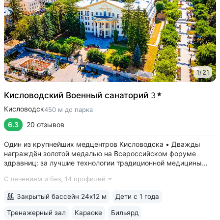
1
/
21
Кисловодский Военный санаторий
3
Кисловодск
450 м до парка
6.3
20 отзывов
Один из крупнейших медцентров Кисловодска • Дважды
награждён золотой медалью на Всероссийском форуме
здравниц: за лучшие технологии традиционной медицины
(2022 г.) и климатотерапии (2019 г.) • Монументальные
С лечением и без,
14 профилей
корпуса в духе «сталинского ампира»: бережно
отреставрированный памятник архитектуры...
Закрытый бассейн 24х12 м
Дети с 1 года
Тренажерный зал
Караоке
Бильярд