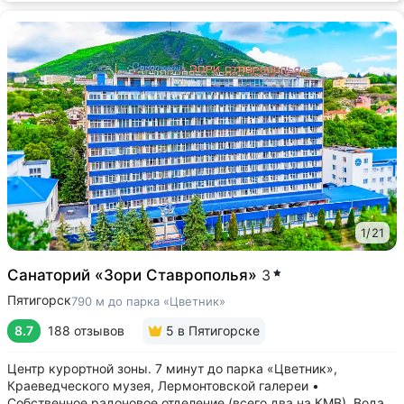
1
/
21
Санаторий «Зори Ставрополья»
3
Пятигорск
790 м до парка «Цветник»
8.7
188 отзывов
5
в Пятигорске
Центр курортной зоны. 7 минут до парка «Цветник»,
Краеведческого музея, Лермонтовской галереи •
Собственное радоновое отделение (всего два на КМВ). Вода