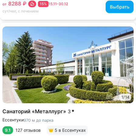
8288 ₽
15%
15.11-30.12
от
Выбрать
сут/чел, с лечением
1
/
14
Санаторий «Металлург»
3
Ессентуки
970 м до парка
9.1
127 отзывов
5
в Ессентуках