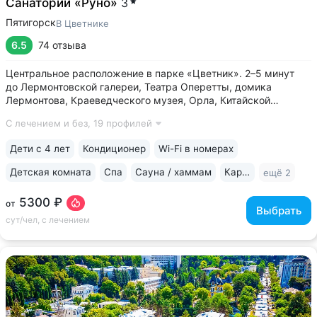
Санаторий «Руно»
3
Пятигорск
В Цветнике
6.5
74 отзыва
Центральное расположение в парке «Цветник». 2–5 минут
до Лермонтовской галереи, Театра Оперетты, домика
Лермонтова, Краеведческого музея, Орла, Китайской
беседки • 200 м между основным корпусом и корпусом
С лечением и без,
19 профилей
«Каштан». Теплые переходы между основным и лечебным
корпусом, столовой • Центральная...
Дети с 4 лет
Кондиционер
Wi-Fi в номерах
Детская комната
Спа
Сауна / хаммам
Караоке
ещё 2
5300 ₽
от
Выбрать
сут/чел, с лечением