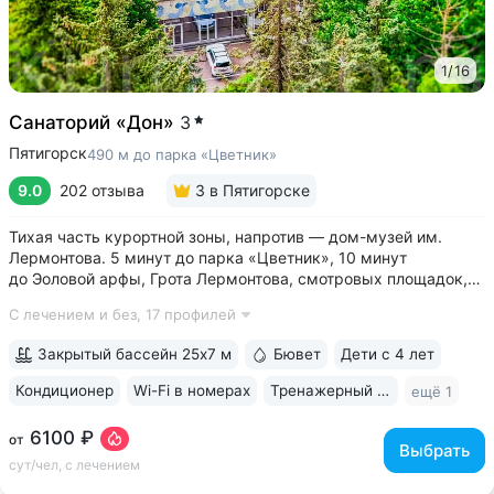
1
/
16
Санаторий «Дон»
3
Пятигорск
490 м до парка «Цветник»
9.0
202 отзыва
3
в Пятигорске
Тихая часть курортной зоны, напротив — дом-музей им.
Лермонтова. 5 минут до парка «Цветник», 10 минут
до Эоловой арфы, Грота Лермонтова, смотровых площадок,
канатной дороги • Два бювета углекисло-сероводородной
С лечением и без,
17 профилей
минеральной воды № 29. Воду этого источника можно
попробовать только в санатории...
Закрытый бассейн 25х7 м
Бювет
Дети с 4 лет
Кондиционер
Wi-Fi в номерах
Тренажерный зал
ещё 1
6100 ₽
от
Выбрать
сут/чел, с лечением