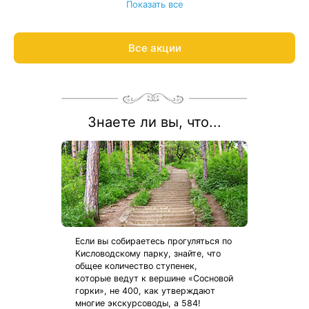
Показать все
стоимость путевки для взрослого. Ребенок отдыхает
бесплатно!
Весь период проживания должен пройти в даты 1 мая — 31
Все акции
августа 2026.
*Акция распространяется на детей в возрасте от 3 до 7 лет
по оздоровительной путевке «Источник-Отдых Детство»,
«Источник-Отдых Лайт».
Рассчитаем цену со скидкой и забронируем отдых по
акции:
8 800 700-15-77
.
Знаете ли вы, что...
Если вы собираетесь прогуляться по
Кисловодскому парку, знайте, что
общее количество ступенек,
которые ведут к вершине «Сосновой
горки», не 400, как утверждают
многие экскурсоводы, а 584!