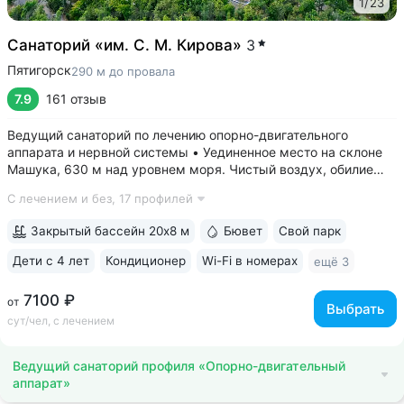
1
/
23
Санаторий «им. С. М. Кирова»
3
Пятигорск
290 м до провала
7.9
161 отзыв
Ведущий санаторий по лечению опорно-двигательного
аппарата и нервной системы • Уединенное место на склоне
Машука, 630 м над уровнем моря. Чистый воздух, обилие
зелени, тишина • 8 минут до Провала, горячих источников
С лечением и без,
17 профилей
«Бесстыжие ванны», бювета источника № 24. Прямой выход
на терренкур вокруг...
Закрытый бассейн 20х8 м
Бювет
Свой парк
Дети с 4 лет
Кондиционер
Wi-Fi в номерах
ещё 3
7100 ₽
от
Выбрать
сут/чел, с лечением
Ведущий санаторий профиля «Опорно-двигательный
аппарат»