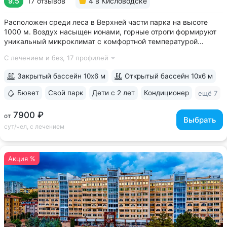
9.5
17 отзывов
4
в Кисловодске
Расположен среди леса в Верхней части парка на высоте
1000 м. Воздух насыщен ионами, горные отроги формируют
уникальный микроклимат с комфортной температурой
и влажностью воздуха. Прямой выход на терренкур
С лечением и без,
17 профилей
№ 2Б Кисловодского парка • Один из лучших вариантов для
уединенного отдыха. В санатории...
Закрытый бассейн 10х6 м
Открытый бассейн 10х6 м
Бювет
Свой парк
Дети с 2 лет
Кондиционер
ещё 7
7900 ₽
от
Выбрать
сут/чел, с лечением
Акция %