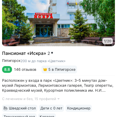
1
/
20
Пансионат «Искра»
2
Пятигорск
200 м до парка «Цветник»
8.8
146 отзывов
5
в Пятигорске
Расположен у входа в парк «Цветник»: 3–5 минутах дом-
музей Лермонтова, Лермонтовская галерея, Театр оперетты,
Краеведческий музей, Курортная поликлиника им. Н.И.
Пирогова • Центральная питьевая галерея Пятигорска
С лечением и без,
15 профилей
с тремя видами минеральных источников № 2, № 17,
«Красноармейский» в трех минутах...
Шведский стол
Дети с 0 лет
Кондиционер
Тренажерный зал
Караоке