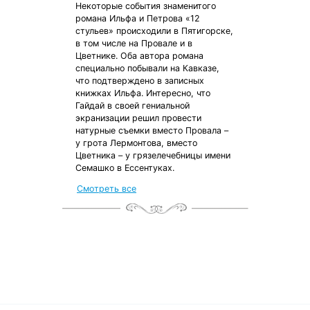
Некоторые события знаменитого
романа Ильфа и Петрова «12
стульев» происходили в Пятигорске,
в том числе на Провале и в
Цветнике. Оба автора романа
специально побывали на Кавказе,
что подтверждено в записных
книжках Ильфа. Интересно, что
Гайдай в своей гениальной
экранизации решил провести
натурные съемки вместо Провала –
у грота Лермонтова, вместо
Цветника – у грязелечебницы имени
Семашко в Ессентуках.
Смотреть все