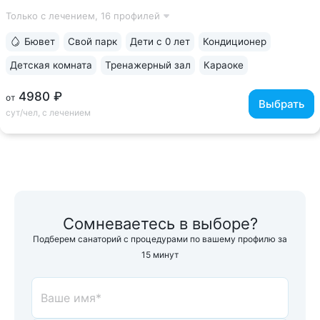
«Пятигорского нарзана» № 24: минеральные ванны,
Только с лечением,
16 профилей
ингаляции, орошения. Природная минеральная вода
поступает напрямую из скважины, сохраняя...
Бювет
Свой парк
Дети с 0 лет
Кондиционер
Детская комната
Тренажерный зал
Караоке
4980 ₽
от
Выбрать
сут/чел, с лечением
Сомневаетесь в выборе?
Подберем санаторий с процедурами по вашему профилю за
15 минут