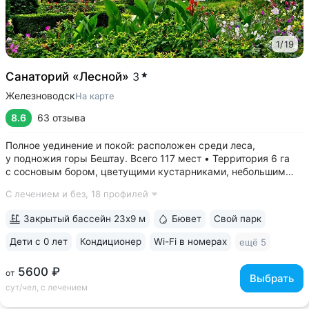
1
/
19
Санаторий «Лесной»
3
Железноводск
На карте
8.6
63 отзыва
Полное уединение и покой: расположен среди леса,
у подножия горы Бештау. Всего 117 мест • Территория 6 га
с сосновым бором, цветущими кустарниками, небольшим
прудом, зонами отдыха с гамаками и беседками •
С лечением и без,
18 профилей
Собственная сеть терренкуров, проложенных по лесу
и горным склонам • Бесплатный трансфер...
Закрытый бассейн 23х9 м
Бювет
Свой парк
Дети с 0 лет
Кондиционер
Wi-Fi в номерах
ещё 5
5600 ₽
от
Выбрать
сут/чел, с лечением