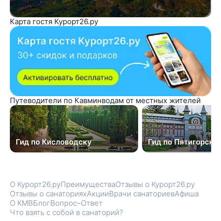
Карта гостя Курорт26.ру
Путеводители по Кавминводам от местных жителей
Гид по Кисловодску
Гид по Пятигорску
О Курорт26.ру
Преимущества
Отзывы о Курорт26.ру
Отзывы о санаториях
Акции
Врачи санаториев
Афиша
О КМВ
Блог
Вопрос–Ответ
Что взять с собой в санаторий?