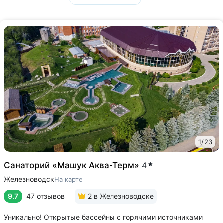
1
/
23
Санаторий «Машук Аква-Терм»
4
Железноводск
На карте
9.7
47 отзывов
2
в Железноводске
Уникально! Открытые бассейны с горячими источниками