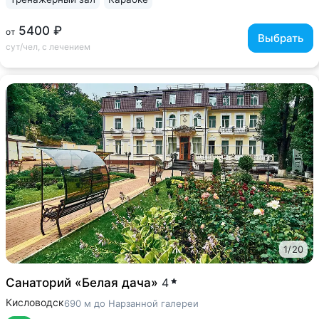
5400 ₽
от
Выбрать
сут/чел, с лечением
1
/
20
Санаторий «Белая дача»
4
Кисловодск
690 м до Нарзанной галереи