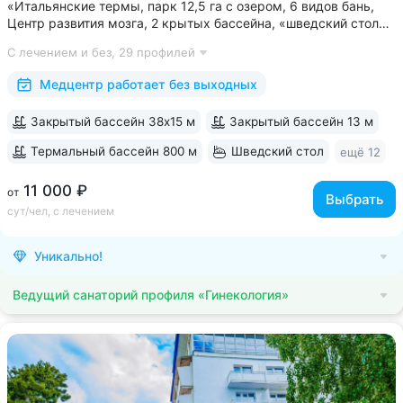
«Итальянские термы, парк 12,5 га с озером, 6 видов бань,
Центр развития мозга, 2 крытых бассейна, «шведский стол»
и детокс-зал, 24 программы лечения, EMS-тренировки,
С лечением и без,
29 профилей
большой спа-комплекс, вода «Легенда Кавказа» •
Расположен в уединенном...
Медцентр работает без выходных
Закрытый бассейн 38х15 м
Закрытый бассейн 13 м
Термальный бассейн 800 м
Шведский стол
ещё 12
11 000 ₽
от
Выбрать
сут/чел, с лечением
Уникально!
Ведущий санаторий профиля «Гинекология»