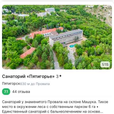
1
/
15
Санаторий «Пятигорье»
3
Пятигорск
630 м до Провала
7.1
44 отзыва
Санаторий у знаменитого Провала на склоне Машука. Тихое
место в окружении леса с собственным парком 6 га •
Единственный санаторий с бальнеолечением на основе