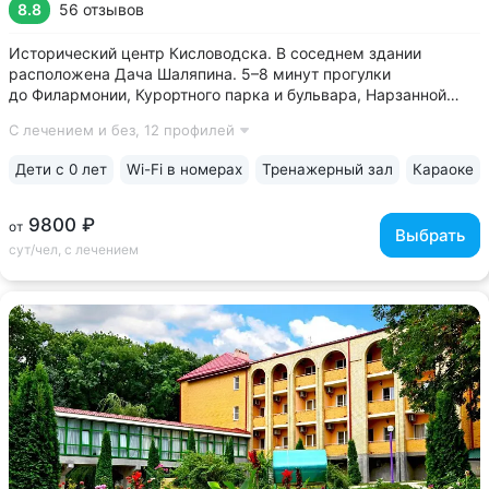
8.8
56 отзывов
Исторический центр Кисловодска. В соседнем здании
расположена Дача Шаляпина. 5–8 минут прогулки
до Филармонии, Курортного парка и бульвара, Нарзанной
галереи, проспекта Ленина, Ребровского бювета •
С лечением и без,
12 профилей
Историческое задание, дача графа Шереметьева, сохранило
атмосферу дворянской усадьбы 19 века •...
Дети с 0 лет
Wi-Fi в номерах
Тренажерный зал
Караоке
9800 ₽
от
Выбрать
сут/чел, с лечением