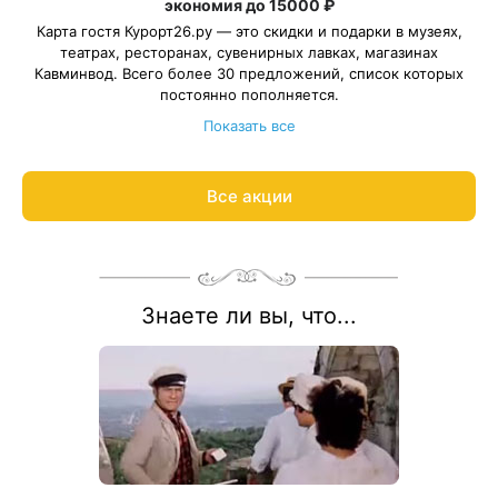
экономия до 15000 ₽
Карта гостя Курорт26.ру — это скидки и подарки в музеях,
театрах, ресторанах, сувенирных лавках, магазинах
Кавминвод. Всего более 30 предложений, список которых
постоянно пополняется.
Дарим карту всем гостям при бронировании санаториев и
Показать все
отелей в нашем сервисе. Карта создается в 1 клик и
действует весь период отдыха. Сэкономьте до 15 000 ₽ за
неделю отдыха с выгодными предложения лучших заведений
Все акции
Подробнее:
Кавминвод.
guestcard.kurort26.ru
Подберем санаторий и оформим Карту гостя за 15 минут:
8 800 700-15-77
.
С теплом и заботой!
Знаете ли вы, что...