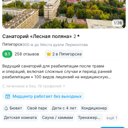
1
/
28
Санаторий «Лесная поляна»
2
Пятигорск
900 м до Места дуэли Лермонтова
9.1
258 отзывов
2
в Пятигорске
Ведущий санаторий для реабилитации после травм
и операций, включая сложные случаи и период ранней
реабилитации • 100 видов лицензий на медицинскую
деятельность, более 2500 видов медуслуг и процедур •
С лечением и без,
19 профилей
Доступная среда для гостей на колясках: в номерах,
на территории, в столовой • Расположен...
Медцентр работает без выходных
Бювет
Свой парк
Дети с 4 лет
Кондиционер
Детская комната
Сауна / хаммам
Тренажерный зал
ещё 1