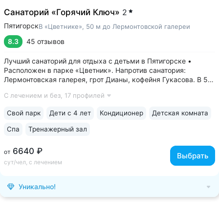
Санаторий «Горячий Ключ»
2
Пятигорск
В «Цветнике», 50 м до Лермонтовской галереи
8.3
45 отзывов
Лучший санаторий для отдыха с детьми в Пятигорске •
Расположен в парке «Цветник». Напротив санатория:
Лермонтовская галерея, грот Дианы, кофейня Гукасова. В 5-х
минутах: Орел, Китайская беседка, Театр Оперетты,
С лечением и без,
17 профилей
Краеведческий музей, Спасский собор • Центральная
нарзанная галерея в 2-х минутах....
Свой парк
Дети с 4 лет
Кондиционер
Детская комната
Спа
Тренажерный зал
6640 ₽
от
Выбрать
сут/чел, с лечением
Уникально!