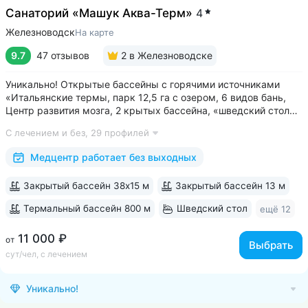
Санаторий «Машук Аква-Терм»
4
Железноводск
На карте
9.7
47 отзывов
2
в Железноводске
Уникально! Открытые бассейны с горячими источниками
«Итальянские термы, парк 12,5 га с озером, 6 видов бань,
Центр развития мозга, 2 крытых бассейна, «шведский стол»
и детокс-зал, 24 программы лечения, EMS-тренировки,
С лечением и без,
29 профилей
большой спа-комплекс, вода «Легенда Кавказа» •
Расположен в уединенном...
Медцентр работает без выходных
Закрытый бассейн 38х15 м
Закрытый бассейн 13 м
Термальный бассейн 800 м
Шведский стол
ещё 12
11 000 ₽
от
Выбрать
сут/чел, с лечением
Уникально!