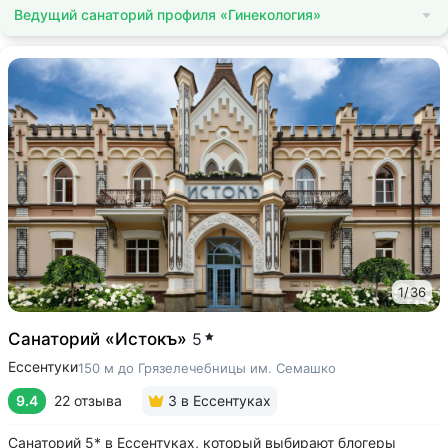
Ведущий санаторий профиля «Гинекология»
1
/
36
Санаторий «Истокъ»
5
Ессентуки
150 м до Грязелечебницы им. Семашко
9.4
22 отзыва
3
в Ессентуках
Санаторий 5* в Ессентуках, который выбирают блогеры