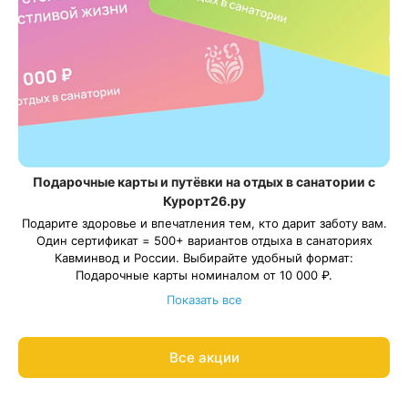
Подарочные карты и путёвки на отдых в санатории с
Курорт26.ру
Подарите здоровье и впечатления тем, кто дарит заботу вам.
Один сертификат = 500+ вариантов отдыха в санаториях
Кавминвод и России. Выбирайте удобный формат:
Подарочные карты номиналом от 10 000 ₽.
Подарочные путёвки в санаторий на выбранные даты.
Показать все
С теплом и заботой организуем отдых в санатории для ваших
близких, подарим трансфер и будем рядом на протяжении
всего отдыха.
Все акции
Подробнее о подарочных картах и путёвках