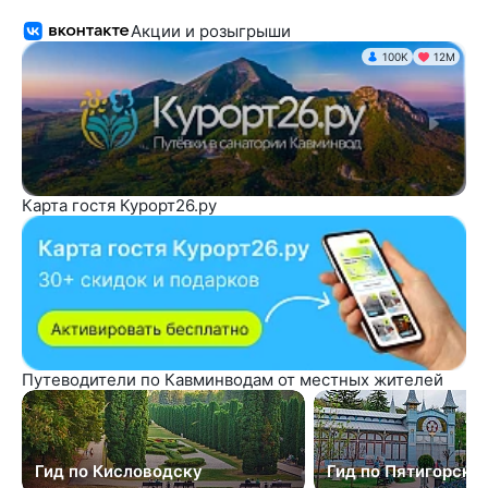
Акции и розыгрыши
100K
12М
Карта гостя Курорт26.ру
Путеводители по Кавминводам от местных жителей
Гид по Кисловодску
Гид по Пятигорску