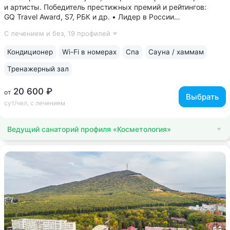
и артисты. Победитель престижных премий и рейтингов:
GQ Travel Award, S7, РБК и др. • Лидер в России
по аппаратной косметологии: массаж ICOONE, лечение
С лечением и без,
19 профилей
целлюлита и вен «Эндосфера», коррекция фигуры Tesla
Former, безинъекционная мезотерапия...
Кондиционер
Wi-Fi в номерах
Спа
Сауна / хаммам
Тренажерный зал
20 600 ₽
от
Выбрать
сут/чел, с лечением
Ведущий санаторий профиля «Косметология»