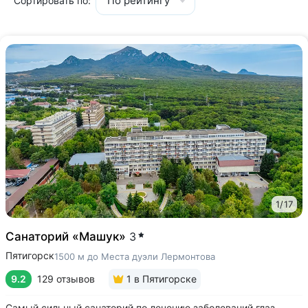
По рейтингу
Сортировать по:
1
/
17
Санаторий «Машук»
3
Пятигорск
1500 м до Места дуэли Лермонтова
9.2
129 отзывов
1
в Пятигорске
Самый сильный санаторий по лечению заболеваний глаз