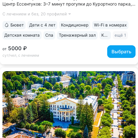
Центр Ессентуков: 3–7 минут прогулки до Курортного парка,
концертного зала им. Шаляпина, галереи Источника № 17, ж/д
С лечением и без,
20 профилей
вокзала • Более 60 лет экспертизы в реабилитации
и санаторно-курортном...
Бювет
Дети с 4 лет
Кондиционер
Wi-Fi в номерах
Детская комната
Спа
Тренажерный зал
Караоке
ещё 1
5000 ₽
от
Выбрать
сут/чел, с лечением