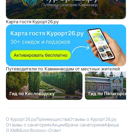
Карта гостя Курорт26.ру
Путеводители по Кавминводам от местных жителей
Гид по Кисловодску
Гид по Пятигорску
О Курорт26.ру
Преимущества
Отзывы о Курорт26.ру
Отзывы о санаториях
Акции
Врачи санаториев
Афиша
О КМВ
Блог
Вопрос–Ответ