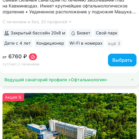
на Кавминводах. Имеет крупнейшее офтальмологическое
отделение • Уединенное расположение у подножия Машука.
В пешей доступности: Место дуэли Лермонтова, смотровая
С лечением и без,
20 профилей
площадка Ворота любви, начало терренкура вокруг Машука.
В 5 минутах ж/д станция...
Закрытый бассейн 20х8 м
Бювет
Свой парк
Дети с 4 лет
Кондиционер
Wi-Fi в номерах
ещё 3
6760 ₽
от
Выбрать
сут/чел, с лечением
Ведущий санаторий профиля «Офтальмология»
Акция %