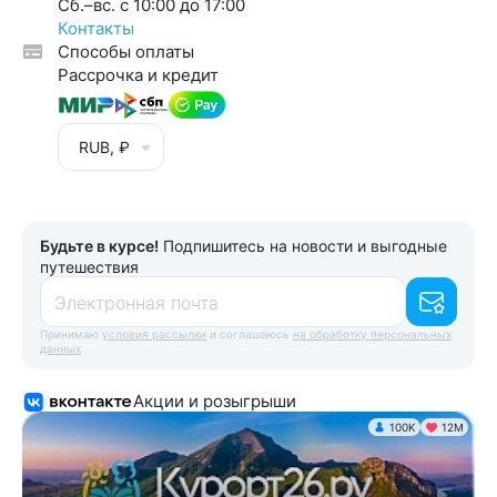
Cб.–вс. с 10:00 до 17:00
Контакты
Способы оплаты
Рассрочка и кредит
RUB, ₽
Будьте в курсе!
Подпишитесь на новости и выгодные
путешествия
Электронная почта
Принимаю
условия рассылки
и соглашаюсь
на обработку персональных
данных
Акции и розыгрыши
100K
12М