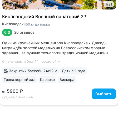
1
/
21
Кисловодский Военный санаторий
3
Кисловодск
450 м до парка
6.3
20 отзывов
Один из крупнейших медцентров Кисловодска • Дважды
награждён золотой медалью на Всероссийском форуме
здравниц: за лучшие технологии традиционной медицины
(2022 г.) и климатотерапии (2019 г.) • Монументальные
С лечением и без,
14 профилей
корпуса в духе «сталинского ампира»: бережно
отреставрированный памятник архитектуры...
Закрытый бассейн 24х12 м
Дети с 1 года
Тренажерный зал
Караоке
Бильярд
5900 ₽
от
Выбрать
сут/чел, с лечением