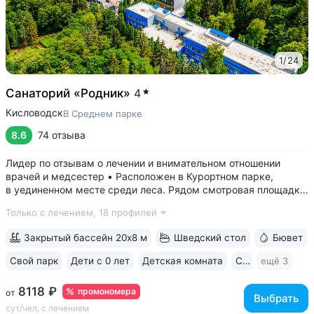
1
/
24
Санаторий «Родник»
4
Кисловодск
В Среднем парке
8.6
74 отзыва
Лидер по отзывам о лечении и внимательном отношении
врачей и медсестер • Расположен в Курортном парке,
в уединенном месте среди леса. Рядом смотровая площадка.
Окна всех номеров выходят на лес: тишина, чистый воздух,
Только с лечением,
18 профилей
пение птиц • Удобный выход в Нижний и Верхний парки:
в 15 минутах ходьбы...
Закрытый бассейн 20х8 м
Шведский стол
Бювет
Свой парк
Дети с 0 лет
Детская комната
Спа
ещё 3
8118 ₽
промономера
от
Выбрать
сут/чел, с лечением