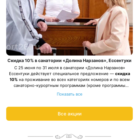
Скидка 10% в санатории «Долина Нарзанов», Ессентуки
С 25 июня по 31 июля в санатории «Долина Нарзанов»
Ессентуки действует специальное предложение —
скидка
10%
на проживание во всех категориях номеров и по всем
санаторно-курортным программам (кроме программы
Весь период проживания должен пройти в даты 25 июня —
«Оздоровительная»).
Показать все
31 июля 2026.
Рассчитаем цену со скидкой и забронируем отдых по
акции:
8 800 700-15-77
.
Все акции