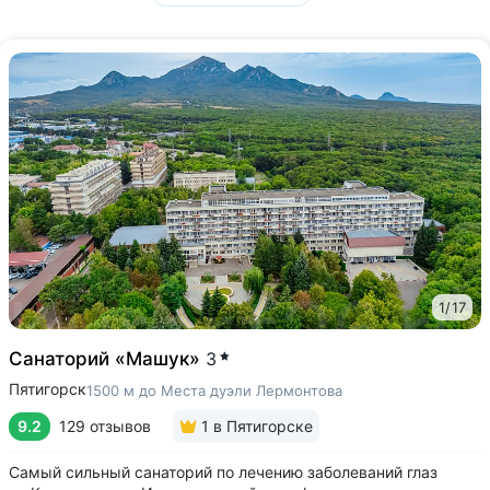
1
/
17
Санаторий «Машук»
3
Пятигорск
1500 м до Места дуэли Лермонтова
9.2
129 отзывов
1
в Пятигорске
Самый сильный санаторий по лечению заболеваний глаз