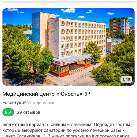
1
/
18
Медицинский центр «Юность»
3
Ессентуки
590 м до парка
8.4
69 отзывов
Бюджетный вариант с сильным лечением. Подойдет гостям,
которые выбирают санаторий по уровню лечебной базы •
Центр Ессентуков: 3–7 минут прогулки до Курортного парка,