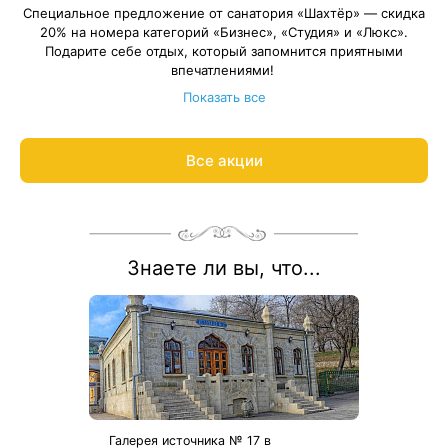
Специальное предложение от санатория «Шахтёр» — скидка
20% на номера категорий «Бизнес», «Студия» и «Люкс».
Подарите себе отдых, который запомнится приятными
впечатлениями!
Длительность путёвки — от 12 суток. Весь период
Показать все
проживания должен пройти в период: 11 июня – 31 августа
2026 года.
Ответим на вопросы и рассчитываем цену процедур по
Все акции
акции:
8 800 700-15-77
.
Знаете ли вы, что...
Галерея источника № 17 в