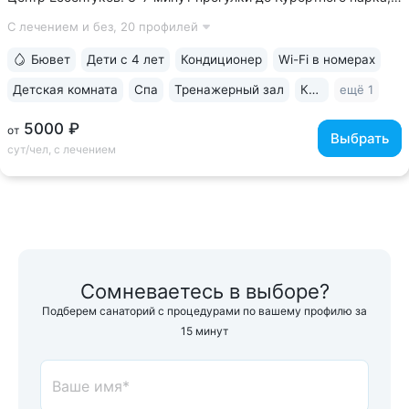
концертного зала им. Шаляпина, галереи Источника № 17, ж/д
С лечением и без,
20 профилей
вокзала • Более 60 лет экспертизы в реабилитации
и санаторно-курортном...
Бювет
Дети с 4 лет
Кондиционер
Wi-Fi в номерах
Детская комната
Спа
Тренажерный зал
Караоке
ещё 1
5000 ₽
от
Выбрать
сут/чел, с лечением
Сомневаетесь в выборе?
Подберем санаторий с процедурами по вашему профилю за
15 минут