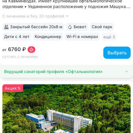
на Кавминводах. Имеет крупнейшее офтальмологическое
отделение • Уединенное расположение у подножия Машука.
В пешей доступности: Место дуэли Лермонтова, смотровая
С лечением и без,
20 профилей
площадка Ворота любви, начало терренкура вокруг Машука.
В 5 минутах ж/д станция...
Закрытый бассейн 20х8 м
Бювет
Свой парк
Дети с 4 лет
Кондиционер
Wi-Fi в номерах
ещё 3
6760 ₽
от
Выбрать
сут/чел, с лечением
Ведущий санаторий профиля «Офтальмология»
Акция %