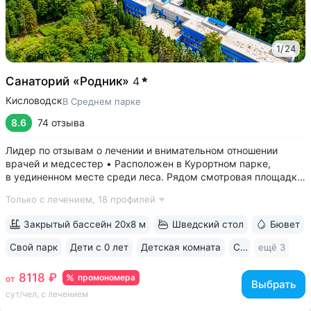
1
/
24
Санаторий «Родник»
4
Кисловодск
В Среднем парке
8.6
74 отзыва
Лидер по отзывам о лечении и внимательном отношении
врачей и медсестер • Расположен в Курортном парке,
в уединенном месте среди леса. Рядом смотровая площадка.
Окна всех номеров выходят на лес: тишина, чистый воздух,
Только с лечением,
18 профилей
пение птиц • Удобный выход в Нижний и Верхний парки:
в 15 минутах ходьбы...
Закрытый бассейн 20х8 м
Шведский стол
Бювет
Свой парк
Дети с 0 лет
Детская комната
Спа
ещё 3
8118 ₽
промономера
от
Выбрать
сут/чел, с лечением