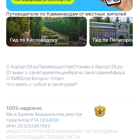
Путеводители по Кавминводам от местных жителей
Гид по Кисловодску
Гид по Пятигорску
О Курорт26.ру
Преимущества
Отзывы о Курорт26.ру
Отзывы о санаториях
Акции
Врачи санаториев
Афиша
О КМВ
Блог
Вопрос–Ответ
Что взять с собой в санаторий?
100% надежно
Мы в Едином федеральном реестре
турагентов РТА
0034559
ИНН 263203967963
ИМЕЮТСЯ ПРОТИВОПОКАЗАНИЯ. НЕОБХОДИМА
КОНСУЛЬТАЦИЯ СПЕЦИАЛИСТА.