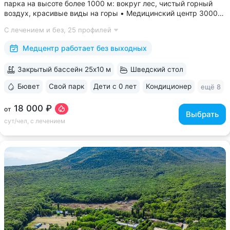
парка на высоте более 1000 м: вокруг лес, чистый горный
воздух, красивые виды на горы • Медицинский центр 3000
кв.м. В штате 43 врача и 220 медспециалистов высокой
С лечением и без,
25 профилей
квалификации • Более 1000 видов диагностики и ДНК-
исследований. Есть диагностика...
Медцентр работает без выходных
Закрытый бассейн 25x10 м
Шведский стол
Бювет
Свой парк
Дети с 0 лет
Кондиционер
ещё 8
18 000 ₽
от
Выбрать
сут/чел, с лечением