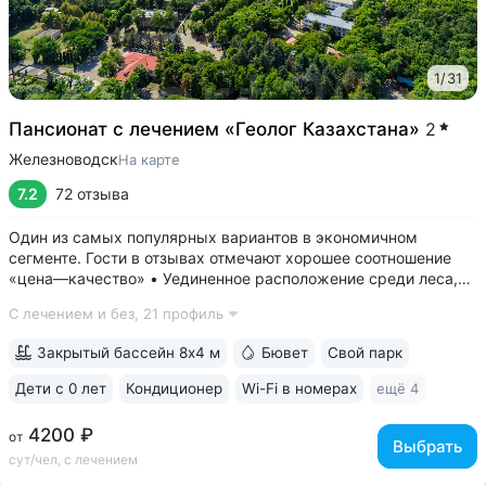
1
/
31
Пансионат с лечением «Геолог Казахстана»
2
Железноводск
На карте
7.2
72 отзыва
Один из самых популярных вариантов в экономичном
сегменте. Гости в отзывах отмечают хорошее соотношение
«цена—качество» • Уединенное расположение среди леса,
у подножия горы Бештау. Тишина и покой. Территория
С лечением и без,
21 профиль
заповедника 6 га с цветущими деревьями, беседками,
чистым воздухом, дорожками для...
Закрытый бассейн 8х4 м
Бювет
Свой парк
Дети с 0 лет
Кондиционер
Wi-Fi в номерах
ещё 4
4200 ₽
от
Выбрать
сут/чел, с лечением