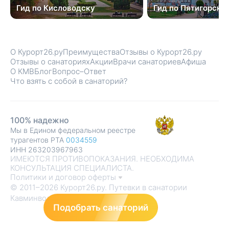
Гид по Кисловодску
Гид по Пятигорску
О Курорт26.ру
Преимущества
Отзывы о Курорт26.ру
Отзывы о санаториях
Акции
Врачи санаториев
Афиша
О КМВ
Блог
Вопрос–Ответ
Что взять с собой в санаторий?
100% надежно
Мы в Едином федеральном реестре
турагентов РТА
0034559
ИНН 263203967963
ИМЕЮТСЯ ПРОТИВОПОКАЗАНИЯ. НЕОБХОДИМА
КОНСУЛЬТАЦИЯ СПЕЦИАЛИСТА.
Политики и договор оферты
© 2011–2026 Курорт26.ру. Путевки в санатории
Кавминвод
Подобрать санаторий