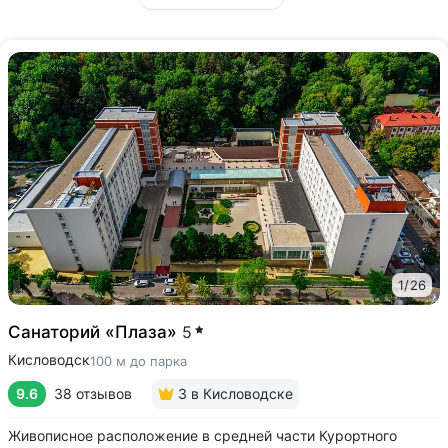
1
/
26
Санаторий «Плаза»
5
Кисловодск
100 м до парка
9.6
38 отзывов
3
в Кисловодске
Живописное расположение в средней части Курортного