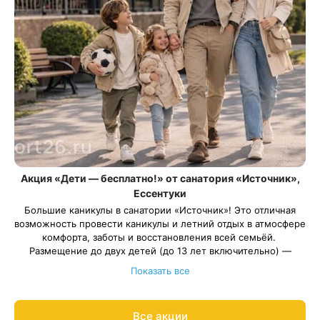
Акция «Дети — бесплатно!» от санатория «Источник»,
Ессентуки
Большие каникулы в санатории «Источник»! Это отличная
возможность провести каникулы и летний отдых в атмосфере
комфорта, заботы и восстановления всей семьёй.
Размещение до двух детей (до 13 лет включительно) —
бесплатно по программе «Отдых детство».
Показать все
Весь период проживания должен пройти в даты 1 мая — 31
августа 2026.
Рассчитаем цену со скидкой и забронируем отдых по
Все акции
акции:
8 800 700-15-77
.