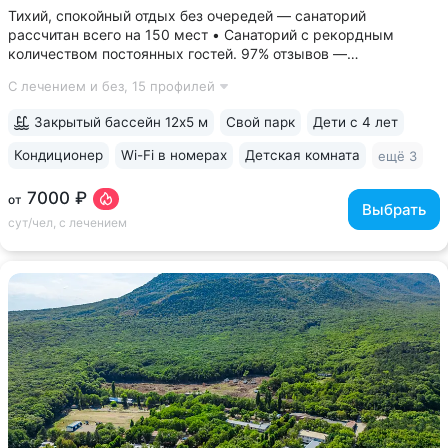
Тихий, спокойный отдых без очередей — санаторий
рассчитан всего на 150 мест • Санаторий с рекордным
количеством постоянных гостей. 97% отзывов —
положительные • 3 минуты до Курортного парка, 6–10 минут
С лечением и без,
15 профилей
до Грязелечебницы им. Семашко и бюветов минеральной
воды Ессентуки № 4,...
Закрытый бассейн 12х5 м
Свой парк
Дети с 4 лет
Кондиционер
Wi-Fi в номерах
Детская комната
ещё 3
7000 ₽
от
Выбрать
сут/чел, с лечением