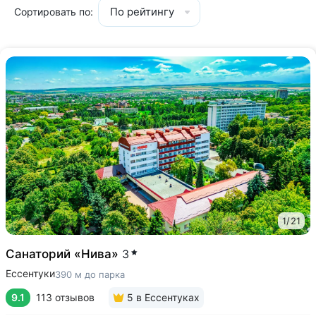
По рейтингу
Сортировать по:
1
/
21
Санаторий «Нива»
3
Ессентуки
390 м до парка
9.1
113 отзывов
5
в Ессентуках