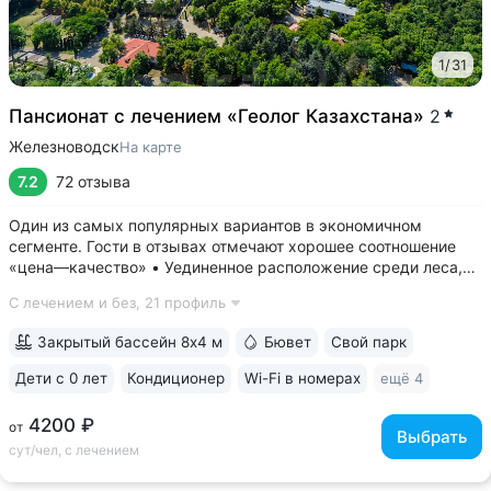
1
/
31
Пансионат с лечением «Геолог Казахстана»
2
Железноводск
На карте
7.2
72 отзыва
Один из самых популярных вариантов в экономичном
сегменте. Гости в отзывах отмечают хорошее соотношение
«цена—качество» • Уединенное расположение среди леса,
у подножия горы Бештау. Тишина и покой. Территория
С лечением и без,
21 профиль
заповедника 6 га с цветущими деревьями, беседками,
чистым воздухом, дорожками для...
Закрытый бассейн 8х4 м
Бювет
Свой парк
Дети с 0 лет
Кондиционер
Wi-Fi в номерах
ещё 4
4200 ₽
от
Выбрать
сут/чел, с лечением