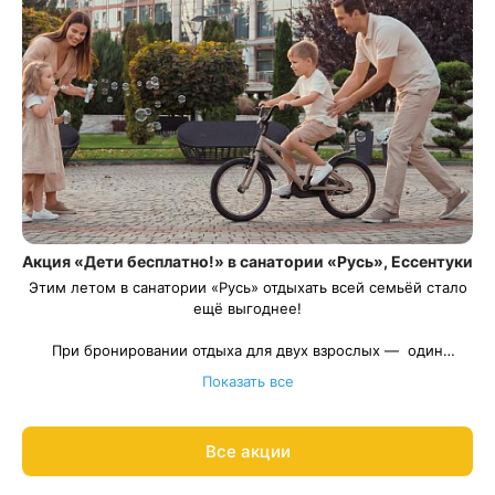
Акция «Дети бесплатно!» в санатории «Русь», Ессентуки
Этим летом в санатории «Русь» отдыхать всей семьёй стало
ещё выгоднее!
При бронировании отдыха для двух взрослых — один
ребёнок проживает
Весь период проживания должен пройти в даты 01 июня —
бесплатно
! Акция действует с 01 июня
Показать все
по 30 сентября, чтобы вы могли выбрать самые удобные даты
30 сентября 2026.
Рассчитаем цену со скидкой и забронируем отдых по
для поездки.
акции:
8 800 700-15-77
.
Все акции