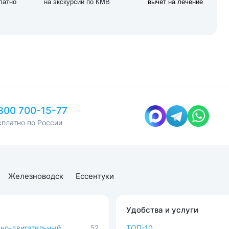
латно
на экскурсии по КМВ
вычет на лечение
800 700-15-77
сплатно по России
Железноводск
Ессентуки
Удобства и услуги
но-двигательный
52
ТОП-10