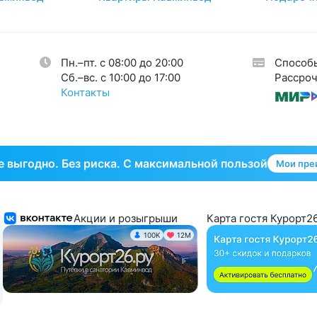
авы
26
огия
35
кринная система
33
Пн.–пт. с 08:00 до 20:00
Способ
тическая гинекология
1
Cб.–вс. с 10:00 до 17:00
Рассроч
Контакты
 выгодно. Без риска. С максимальной пользой
Мои пре
Акции и розыгрыши
Карта гостя Курорт26
100K
12М