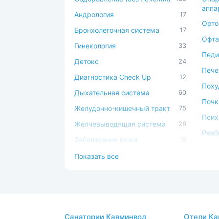
аппа
Андрология
17
Орто
Бронхолегочная система
17
Офта
Гинекология
33
Педи
Детокс
24
Пече
Диагностика Check Up
12
Поху
Дыхательная система
60
Почк
Желудочно-кишечный тракт
75
Псих
Желчевыводящая система
28
Реаб
Заболевания кожи
18
Серд
Иммунная система
49
Показать все
сист
Косметология
17
Сист
Костно-мышечная система
45
Спа-
ЛОР
44
Стом
Санатории Кавминвод
Отели Ка
Мочеполовая система
39