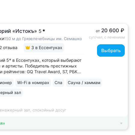
20 600 ₽
орий «Истокъ»
5
от
сут/чел, с лечением
ки
150 м до Грязелечебницы им. Семашко
2 отзыва
3
в Ессентуках
Выбрать
ий 5* в Ессентуках, который выбирают
 и артисты. Победитель престижных
и рейтингов: GQ Travel Award, S7, РБК
 Лидер в России по аппаратной
ионер
Wi-Fi в номерах
Спа
Сауна / хаммам
логии: массаж ICOONE, лечение
та и вен «Эндосфера», коррекция
ерный зал
Tesla Former, безинъекционная
апия...
ренажерный зал, спокойный досуг
ия»