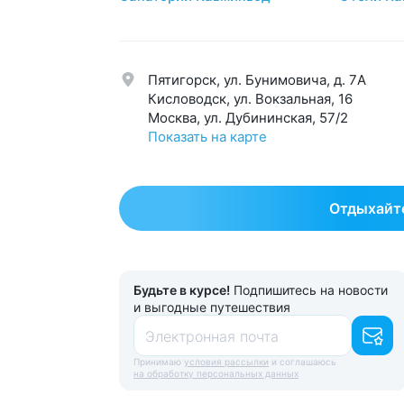
Суст
Нервная система
59
Урол
Обмен веществ
42
Эндо
Пятигорск, ул. Бунимовича, д. 7A
Общетерапевтический
125
Эсте
Кисловодск, ул. Вокзальная, 16
Москва, ул. Дубининская, 57/2
Показать на карте
Отдыхайте
Будьте в курсе!
Подпишитесь на новости
и выгодные путешествия
Электронная почта
Принимаю
условия рассылки
и соглашаюсь
на обработку персональных данных