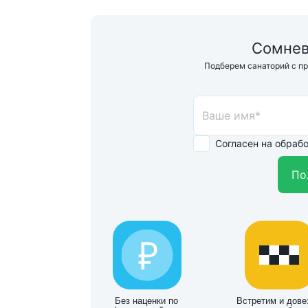
Сомнев
Подберем санаторий с п
Согласен на обраб
По
Без наценки по
Встретим и дове