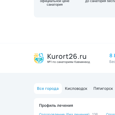
официальной цене
до санатория бесп
санатория
8 
Бе
Все города
Кисловодск
Пятигорск
Профиль лечения
Оздоровление (без лечения)
136
Опор