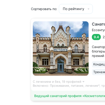
По рейтингу
Сортировать по:
Санат
Ессенту
9.4
2
Санатор
блогеры
премий 
и др. •
Кондиц
космето
целлюли
Тренаж
фигуры 
мезотер
С лечением и без,
19 профилей
Включено:
Проживание, питание, лечение*, т
Ведущий санаторий профиля «Косметолог