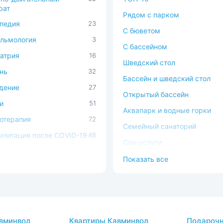
рат
Рядом с парком
педия
23
C бюветом
льмология
3
С бассейном
атрия
16
Шведский стол
нь
32
Бассейн и шведский стол
дение
27
Открытый бассейн
и
51
Аквапарк и водные горки
отерапия
72
Семейный санаторий
илитация после COVID-19
48
Спа-услуги
ечно-сосудистая
57
В окружении леса
Показать все
ема
Можно с животными
ема кровообращения
54
Доступная среда
процедуры
37
атология
2
вминвод
Квартиры Кавминвод
Подарочн