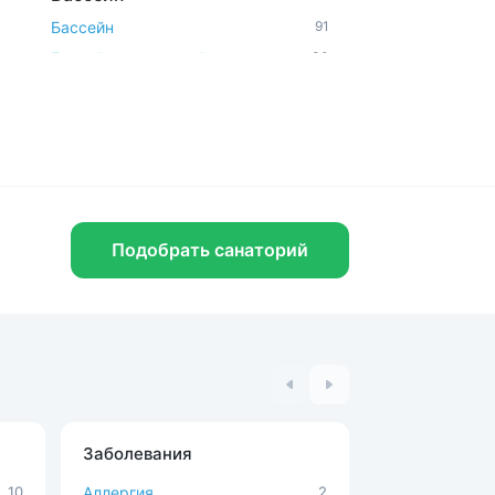
Бассейн
91
Бассейн и шведский стол
30
Открытый бассейн
11
Аквапарк и водные горки
3
Удобства и услуги
Рядом с парком
76
Бювет
64
Подобрать санаторий
Шведский стол
41
Спа-услуги
43
Радоновое отделение
25
В окружении леса
26
Парковка
121
Можно с животными
15
Диетическое питание
117
Заболевания
Процедуры
Доступная среда
11
10
Аллергия
2
MBST-терапи