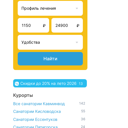
Профиль лечения
₽
₽
Удобства
Найти
Скидки до 20% на лето 2026
13
Курорты
Все санатории Кавминвод
142
Санатории Кисловодска
55
Санатории Ессентуков
36
Санатории Пятигорска
24