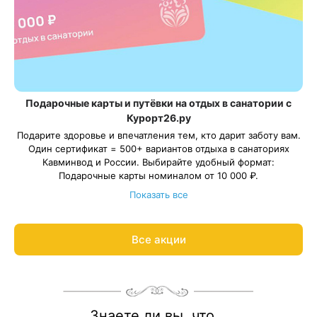
Подарочные карты и путёвки на отдых в санатории с
Курорт26.ру
Подарите здоровье и впечатления тем, кто дарит заботу вам.
Один сертификат = 500+ вариантов отдыха в санаториях
Кавминвод и России. Выбирайте удобный формат:
Подарочные карты номиналом от 10 000 ₽.
Подарочные путёвки в санаторий на выбранные даты.
Показать все
С теплом и заботой организуем отдых в санатории для ваших
близких, подарим трансфер и будем рядом на протяжении
всего отдыха.
Все акции
Подробнее о подарочных картах и путёвках
Знаете ли вы, что...