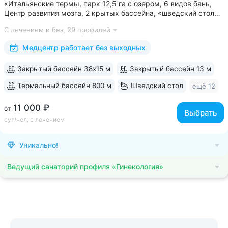
«Итальянские термы, парк 12,5 га с озером, 6 видов бань,
Центр развития мозга, 2 крытых бассейна, «шведский стол»
и детокс-зал, 24 программы лечения, EMS-тренировки,
С лечением и без,
29 профилей
большой спа-комплекс, вода «Легенда Кавказа» •
Расположен в уединенном...
Медцентр работает без выходных
Закрытый бассейн 38х15 м
Закрытый бассейн 13 м
Термальный бассейн 800 м
Шведский стол
ещё 12
11 000 ₽
от
Выбрать
сут/чел, с лечением
Уникально!
Ведущий санаторий профиля «Гинекология»