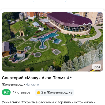
1
/
23
Санаторий «Машук Аква-Терм»
4
Железноводск
На карте
9.7
47 отзывов
2
в Железноводске
Уникально! Открытые бассейны с горячими источниками