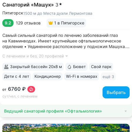
Санаторий «Машук»
3
Пятигорск
1500 м до Места дуэли Лермонтова
9.2
129 отзывов
1
в Пятигорске
Самый сильный санаторий по лечению заболеваний глаз
на Кавминводах. Имеет крупнейшее офтальмологическое
отделение • Уединенное расположение у подножия Машука.
В пешей доступности: Место дуэли Лермонтова, смотровая
С лечением и без,
20 профилей
площадка Ворота любви, начало терренкура вокруг Машука.
В 5 минутах ж/д станция...
Закрытый бассейн 20х8 м
Бювет
Свой парк
Дети с 4 лет
Кондиционер
Wi-Fi в номерах
ещё 3
6760 ₽
от
Выбрать
сут/чел, с лечением
Ведущий санаторий профиля «Офтальмология»