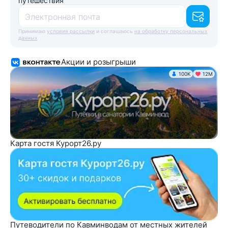
путешествия
Электронная почта
Принимаю
условия рассылки
и соглашаюсь
на обработку персональных
данных
Акции и розыгрыши
100K
12М
Карта гостя Курорт26.ру
Путеводители по Кавминводам от местных жителей