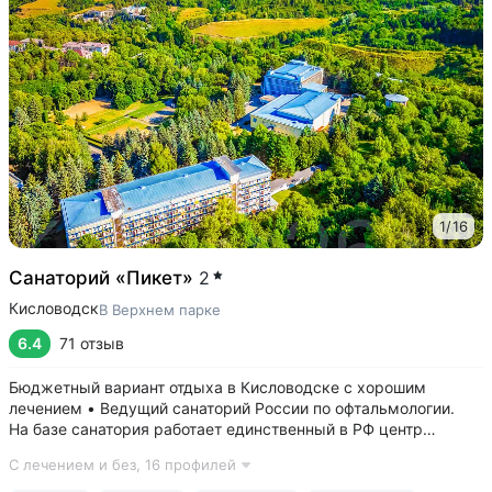
1
/
16
Санаторий «Пикет»
2
Кисловодск
В Верхнем парке
6.4
71 отзыв
Бюджетный вариант отдыха в Кисловодске с хорошим
лечением • Ведущий санаторий России по офтальмологии.
На базе санатория работает единственный в РФ центр
по курортному лечению заболеваний глаз • Расположен
С лечением и без,
16 профилей
в самой высокой части Кисловодского парка на высоте
960 м. Вокруг тишина, чистый горный...