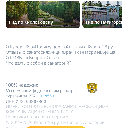
Гид по Кисловодску
Гид по Пятигорску
О Курорт26.ру
Преимущества
Отзывы о Курорт26.ру
Отзывы о санаториях
Акции
Врачи санаториев
Афиша
О КМВ
Блог
Вопрос–Ответ
Что взять с собой в санаторий?
100% надежно
Мы в Едином федеральном реестре
турагентов РТА
0034559
ИНН 263203967963
ИМЕЮТСЯ ПРОТИВОПОКАЗАНИЯ. НЕОБХОДИМА
КОНСУЛЬТАЦИЯ СПЕЦИАЛИСТА.
Политики и договор оферты
© 2011–2026 Курорт26.ру. Путевки в санатории