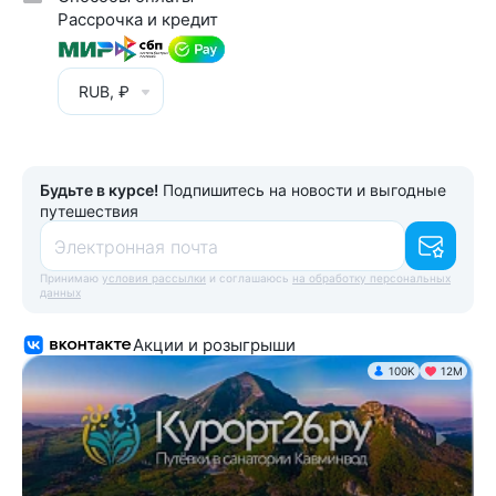
Рассрочка и кредит
RUB, ₽
Будьте в курсе!
Подпишитесь на новости и выгодные
путешествия
Электронная почта
Принимаю
условия рассылки
и соглашаюсь
на обработку персональных
данных
Акции и розыгрыши
100K
12М