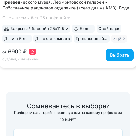
Краеведческого музея, Лермонтовской галереи •
Собственное радоновое отделение (всего два на КМВ). Вода
для радоновых ванн поступает напрямую из источника,
С лечением и без,
25 профилей
сохраняя все полезные свойства • Сероводородные ванны
с природным источником: минеральная...
Закрытый бассейн 25x11,5 м
Бювет
Свой парк
Дети с 5 лет
Детская комната
Тренажерный зал
ещё 2
6900 ₽
от
Выбрать
сут/чел, с лечением
Сомневаетесь в выборе?
Подберем санаторий с процедурами по вашему профилю за
15 минут