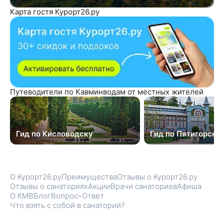
Карта гостя Курорт26.ру
Путеводители по Кавминводам от местных жителей
Гид по Кисловодску
Гид по Пятигорску
О Курорт26.ру
Преимущества
Отзывы о Курорт26.ру
Отзывы о санаториях
Акции
Врачи санаториев
Афиша
О КМВ
Блог
Вопрос–Ответ
Что взять с собой в санаторий?