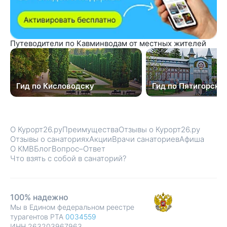
Путеводители по Кавминводам от местных жителей
Гид по Кисловодску
Гид по Пятигорску
О Курорт26.ру
Преимущества
Отзывы о Курорт26.ру
Отзывы о санаториях
Акции
Врачи санаториев
Афиша
О КМВ
Блог
Вопрос–Ответ
Что взять с собой в санаторий?
100% надежно
Мы в Едином федеральном реестре
турагентов РТА
0034559
ИНН 263203967963