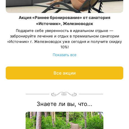
Акция «Раннее бронирование» от санатория
«Источник», Железноводск
Подарите себе уверенность в идеальном отдыхе —
забронируйте лечение и отдых в премиальном санатории
«Источник» г. Железноводск уже сегодня и получите скидку
10%!
Весь период проживания должен пройти в даты 11 января —
Показать все
26 декабря 2027, кроме периода с 01 мая — 10 мая 2027.
Рассчитаем цену со скидкой и забронируем отдых по
акции:
8 800 700-15-77
.
Все акции
Знаете ли вы, что...