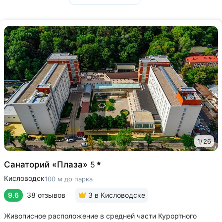
1
/
26
Санаторий «Плаза»
5
Кисловодск
100 м до парка
9.6
38 отзывов
3
в Кисловодске
Живописное расположение в средней части Курортного