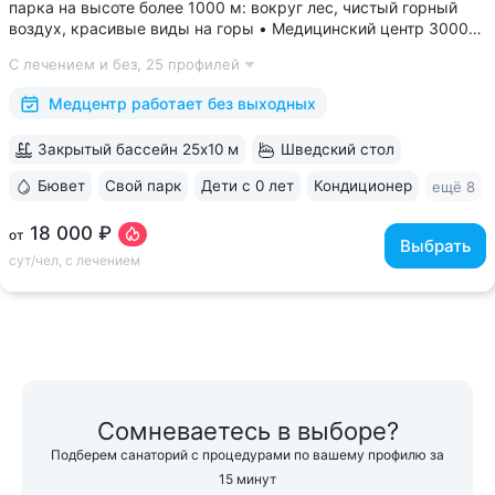
парка на высоте более 1000 м: вокруг лес, чистый горный
воздух, красивые виды на горы • Медицинский центр 3000
кв.м. В штате 43 врача и 220 медспециалистов высокой
С лечением и без,
25 профилей
квалификации • Более 1000 видов диагностики и ДНК-
исследований. Есть диагностика...
Медцентр работает без выходных
Закрытый бассейн 25x10 м
Шведский стол
Бювет
Свой парк
Дети с 0 лет
Кондиционер
ещё 8
18 000 ₽
от
Выбрать
сут/чел, с лечением
Сомневаетесь в выборе?
Подберем санаторий с процедурами по вашему профилю за
15 минут