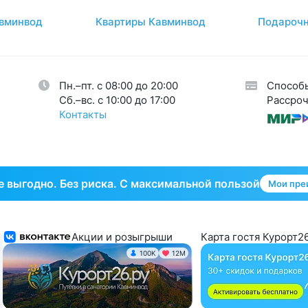
атология
2
вминвод
Квартиры Кавминвод
Подарочн
авы
26
огия
34
кринная система
33
Пн.–пт. с 08:00 до 20:00
Способ
тическая гинекология
1
Cб.–вс. с 10:00 до 17:00
Рассроч
Контакты
 выгодно. Без риска. С максимальной пользой
Мои пре
Акции и розыгрыши
Карта гостя Курорт26
100K
12М