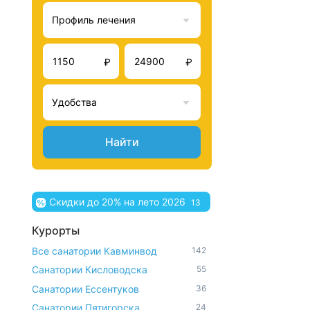
Профиль лечения
₽
₽
Удобства
Найти
Скидки до 20% на лето 2026
13
Курорты
Все санатории Кавминвод
142
Санатории Кисловодска
55
Санатории Ессентуков
36
Санатории Пятигорска
24