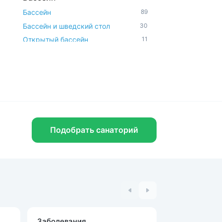
Бассейн
89
Бассейн и шведский стол
30
Открытый бассейн
11
Аквапарк и водные горки
3
Удобства и услуги
Рядом с парком
76
Бювет
63
Шведский стол
41
Спа-услуги
41
Подобрать санаторий
Радоновое отделение
25
В окружении леса
26
Парковка
119
Можно с животными
15
Диетическое питание
117
Доступная среда
11
Заболевания
Процедуры