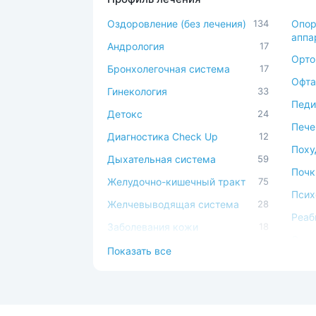
Оздоровление (без лечения)
134
Опор
аппа
Андрология
17
Орто
Бронхолегочная система
17
Офта
Гинекология
33
Педи
Детокс
24
Пече
Диагностика Check Up
12
Поху
Дыхательная система
59
Почк
Желудочно-кишечный тракт
75
Псих
Желчевыводящая система
28
Реаб
Заболевания кожи
18
Серд
Иммунная система
49
Показать все
сист
Косметология
17
Сист
Костно-мышечная система
44
Спа-