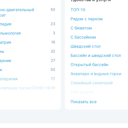
но-двигательный
50
ТОП-10
рат
Рядом с парком
педия
23
C бюветом
льмология
3
С бассейном
атрия
16
Шведский стол
нь
32
Бассейн и шведский стол
дение
27
Открытый бассейн
и
50
Аквапарк и водные горки
отерапия
72
Семейный санаторий
илитация после COVID-19
48
Спа-услуги
ечно-сосудистая
56
В окружении леса
Показать все
ема
Можно с животными
ема кровообращения
54
Доступная среда
процедуры
37