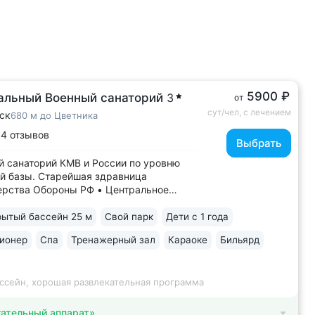
5900 ₽
альный Военный санаторий
3
от
сут/чел, с лечением
ск
680 м до Цветника
14 отзывов
Выбрать
 санаторий КМВ и России по уровню
й базы. Старейшая здравница
рства Обороны РФ • Центральное
ожение между верхним и нижним
 В 5–8 минутах: верхний парк —
ытый бассейн 25 м
Свой парк
Дети с 1 года
, Эолова арфа, бульвар Гагарина,
ионер
Спа
Тренажерный зал
Караоке
Бильярд
— Дом-музей Лермонтова, Цветник,
овская галерея,...
ассейн, хорошая развлекательная программа
ательный аппарат»