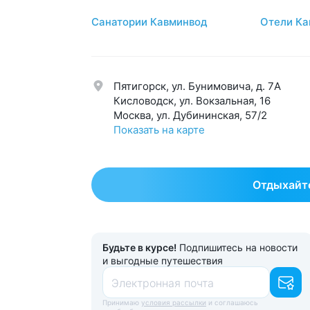
ЛОР
44
Стом
Санатории Кавминвод
Отели Ка
Мочеполовая система
39
Суст
Нервная система
58
Урол
Обмен веществ
42
Эндо
Пятигорск, ул. Бунимовича, д. 7A
Общетерапевтический
123
Эсте
Кисловодск, ул. Вокзальная, 16
Москва, ул. Дубининская, 57/2
Показать на карте
Отдыхайте
Будьте в курсе!
Подпишитесь на новости
и выгодные путешествия
Электронная почта
Принимаю
условия рассылки
и соглашаюсь