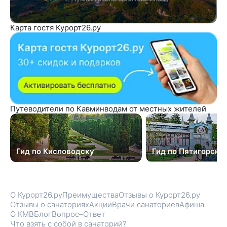
Карта гостя Курорт26.ру
Путеводители по Кавминводам от местных жителей
Гид по Кисловодску
Гид по Пятигорску
О Курорт26.ру
Преимущества
Отзывы о Курорт26.ру
Отзывы о санаториях
Акции
Врачи санаториев
Афиша
О КМВ
Блог
Вопрос–Ответ
Что взять с собой в санаторий?