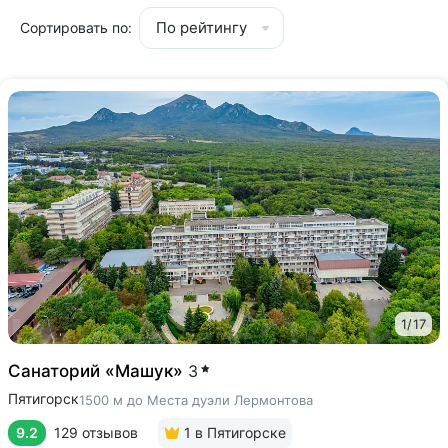
По рейтингу
Сортировать по:
1
/
17
Санаторий «Машук»
3
Пятигорск
1500 м до Места дуэли Лермонтова
9.2
129 отзывов
1
в Пятигорске