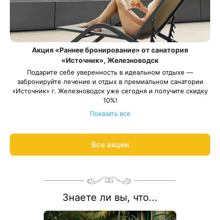
Акция «Раннее бронирование» от санатория
«Источник», Железноводск
Подарите себе уверенность в идеальном отдыхе —
забронируйте лечение и отдых в премиальном санатории
«Источник» г. Железноводск уже сегодня и получите скидку
10%!
Весь период проживания должен пройти в даты 11 января —
Показать все
26 декабря 2027, кроме периода с 01 мая — 10 мая 2027.
Рассчитаем цену со скидкой и забронируем отдых по
акции:
8 800 700-15-77
.
Все акции
Знаете ли вы, что...