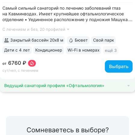
Самый сильный санаторий по лечению заболеваний глаз
на Кавминводах. Имеет крупнейшее офтальмологическое
отделение • Уединенное расположение у подножия Машука.
В пешей доступности: Место дуэли Лермонтова, смотровая
С лечением и без,
20 профилей
площадка Ворота любви, начало терренкура вокруг Машука.
В 5 минутах ж/д станция...
Закрытый бассейн 20х8 м
Бювет
Свой парк
Дети с 4 лет
Кондиционер
Wi-Fi в номерах
ещё 3
6760 ₽
от
Выбрать
сут/чел, с лечением
Ведущий санаторий профиля «Офтальмология»
Сомневаетесь в выборе?