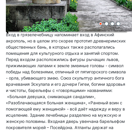
Вход в грязелечебницу напоминает вход в Афинский
акрополь, но в целом это скорее прототип древнеримских
общественных бань, в которых также располагались
помещения для культурного отдыха и занятий спортом.
Перед входом расположились фигуры рычащих львов,
прижимающих лапами к земле змеиные головы - символ
победы над болезнями, отличный от пятигорского символа
- орла, убивающего змею. Союз скульптур античного бога
врачевания Эскулапа и его дочери Гигеи, богини здоровья
и чистоты, барельефы с «говорящими» названиями:
«Больная девушка, снимающая сандалии»,
«Разоблачающаяся больная женщина», «Раненый воин с
помогающей ему женщиной» - всё даёт надежду и веру в
исцеление. Здание лечебницы разделено на мужскую и
женскую половины. Входная дверь увенчана барельефом
покровителя морей – Посейдона. Атланты держат на