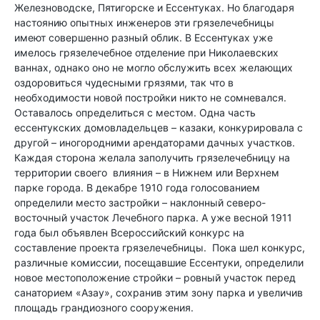
Железноводске, Пятигорске и Ессентуках. Но благодаря
настоянию опытных инженеров эти грязелечебницы
имеют совершенно разный облик. В Ессентуках уже
имелось грязелечебное отделение при Николаевских
ваннах, однако оно не могло обслужить всех желающих
оздоровиться чудесными грязями, так что в
необходимости новой постройки никто не сомневался.
Оставалось определиться с местом. Одна часть
ессентукских домовладельцев – казаки, конкурировала с
другой – иногородними арендаторами дачных участков.
Каждая сторона желала заполучить грязелечебницу на
территории своего влияния – в Нижнем или Верхнем
парке города. В декабре 1910 года голосованием
определили место застройки – наклонный северо-
восточный участок Лечебного парка. А уже весной 1911
года был объявлен Всероссийский конкурс на
составление проекта грязелечебницы. Пока шел конкурс,
различные комиссии, посещавшие Ессентуки, определили
новое местоположение стройки – ровный участок перед
санаторием «Азау», сохранив этим зону парка и увеличив
площадь грандиозного сооружения.