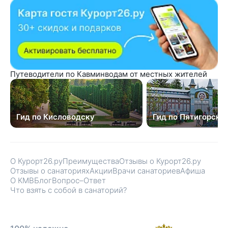
Путеводители по Кавминводам от местных жителей
Гид по Кисловодску
Гид по Пятигорску
О Курорт26.ру
Преимущества
Отзывы о Курорт26.ру
Отзывы о санаториях
Акции
Врачи санаториев
Афиша
О КМВ
Блог
Вопрос–Ответ
Что взять с собой в санаторий?