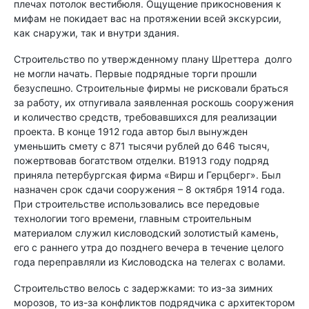
плечах потолок вестибюля. Ощущение прикосновения к
мифам не покидает вас на протяжении всей экскурсии,
как снаружи, так и внутри здания.
Строительство по утвержденному плану Шреттера долго
не могли начать. Первые подрядные торги прошли
безуспешно. Строительные фирмы не рисковали браться
за работу, их отпугивала заявленная роскошь сооружения
и количество средств, требовавшихся для реализации
проекта. В конце 1912 года автор был вынужден
уменьшить смету с 871 тысячи рублей до 646 тысяч,
пожертвовав богатством отделки. В1913 году подряд
приняла петербургская фирма «Вирш и Герцберг». Был
назначен срок сдачи сооружения – 8 октября 1914 года.
При строительстве использовались все передовые
технологии того времени, главным строительным
материалом служил кисловодский золотистый камень,
его с раннего утра до позднего вечера в течение целого
года переправляли из Кисловодска на телегах с волами.
Строительство велось с задержками: то из-за зимних
морозов, то из-за конфликтов подрядчика с архитектором