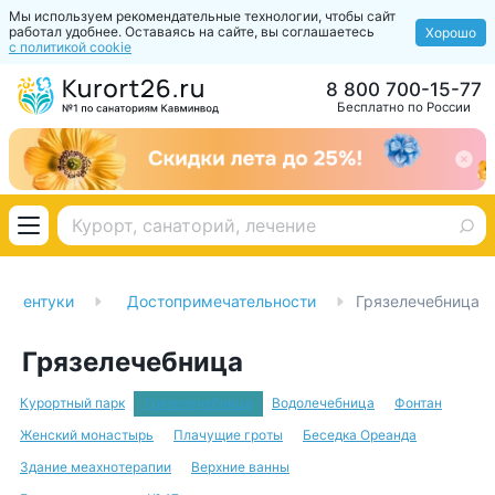
Мы используем рекомендательные технологии, чтобы сайт
работал удобнее. Оставаясь на сайте, вы соглашаетесь
Хорошо
с политикой cookie
8 800 700-15-77
Бесплатно по России
Ессентуки
Достопримечательности
Грязелечебница
Грязелечебница
Курортный парк
Грязелечебница
Водолечебница
Фонтан
Женский монастырь
Плачущие гроты
Беседка Ореанда
Здание меахнотерапии
Верхние ванны