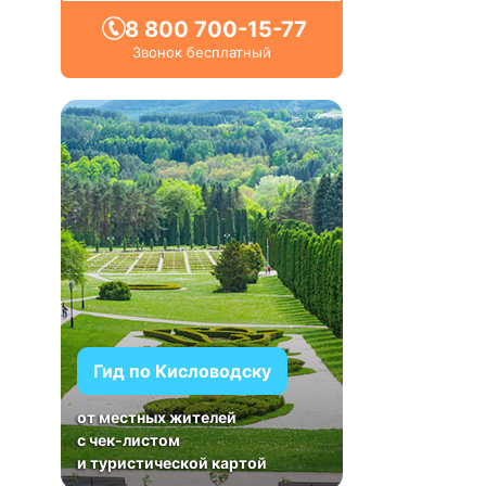
8 800 700-15-77
Звонок бесплатный
Гид по Кисловодску
от местных жителей
с чек-листом
и туристической картой