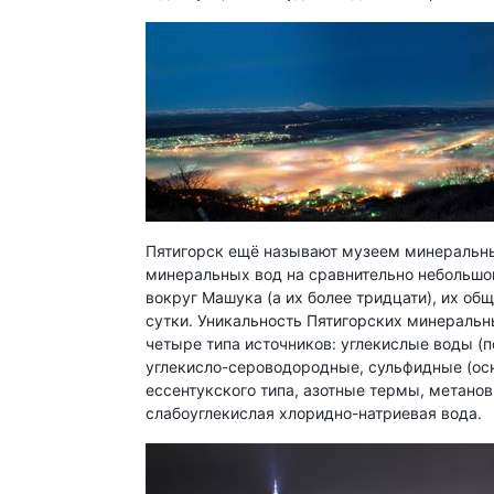
Пятигорск ещё называют музеем минеральных
минеральных вод на сравнительно небольшо
вокруг Машука (а их более тридцати), их об
сутки. Уникальность Пятигорских минеральны
четыре типа источников: углекислые воды (
углекисло-сероводородные, сульфидные (ос
ессентукского типа, азотные термы, метан
слабоуглекислая хлоридно-натриевая вода.