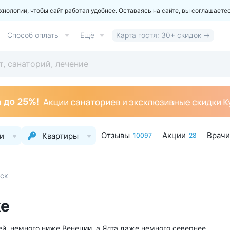
ологии, чтобы сайт работал удобнее. Оставаясь на сайте, вы соглашаете
Способ оплаты
Ещё
Карта гостя: 30+ скидок →
Отзывы
Акции
Врачи
и
Квартиры
10097
28
рск
ке
ей, немного ниже Венеции, а Ялта даже немного севернее,