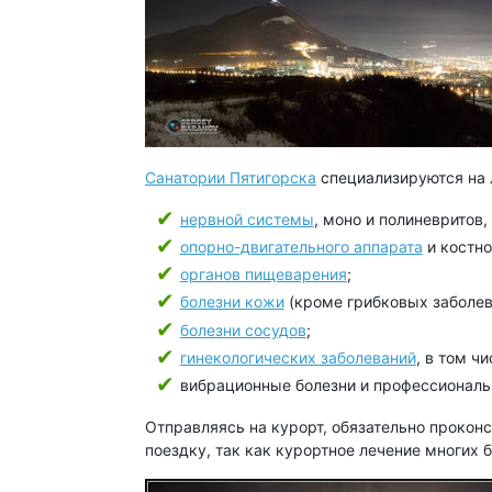
Санатории Пятигорска
специализируются на 
нервной системы
, моно и полиневритов
опорно-двигательного аппарата
и костн
органов пищеварения
;
болезни кожи
(кроме грибковых заболев
болезни сосудов
;
гинекологических заболеваний
, в том ч
вибрационные болезни и профессиональ
Отправляясь на курорт, обязательно прокон
поездку, так как курортное лечение многих 