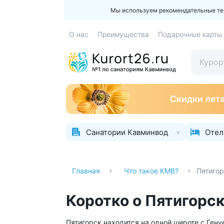
Мы используем рекомендательные техн
О нас
Преимущества
Подарочные карты
Санатории Кавминвод
Отел
Главная
Что такое КМВ?
Пятиго
Коротко о Пятигорс
Пятигорск находится на одной широте с Гену