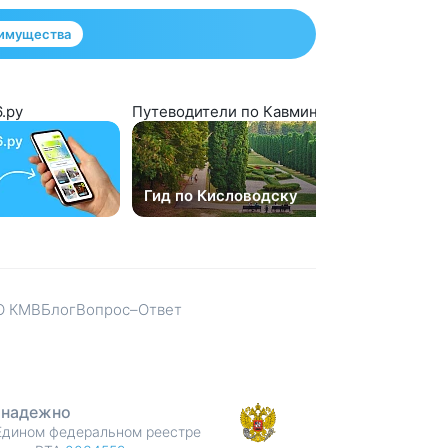
имущества
.ру
Путеводители по Кавминводам от местны
Гид по Кисловодску
Гид п
О КМВ
Блог
Вопрос–Ответ
 надежно
Едином федеральном реестре