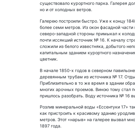
существовало курортного парка. Галерея до
но и от холодных ветров.
Галерею построили быстро. Уже к концу 184
более семи метров. Из окон фасадной части 
северо-западной стороны примыкал к колод
почти иссякший источник № 16. К началу стр
сложили из белого известняка, добытого не
капитальным зданием курортного назначения
цветник.
В начале 1850-х годов в северном павильоне
деревянным трубам из источника № 17. Отды
Приблизительно в то же время в здании обр
многих арочных проемов. Виною тому стал п
пришлось разобрать. Воду источника № 16 в
Розлив минеральной воды «Ессентуки 17» так
как пристроить к красивому зданию уродли
метров. Этот «нарыв» на галерее вызвал мн
1897 года.