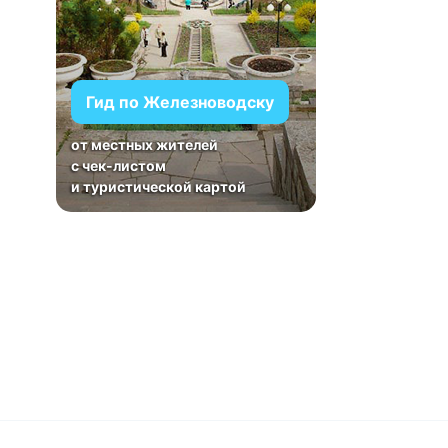
Гид по Железноводску
от местных жителей
с чек-листом
и туристической картой