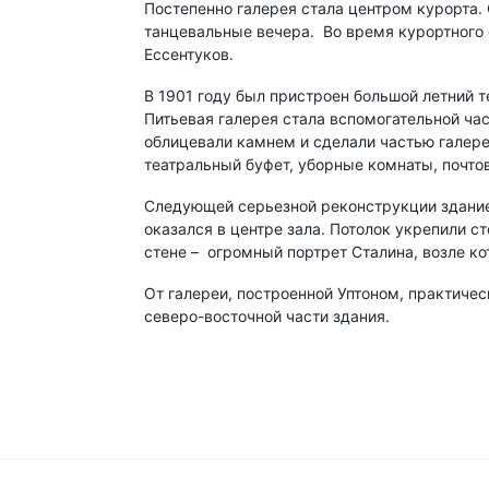
Постепенно галерея стала центром курорта. 
танцевальные вечера. Во время курортного 
Ессентуков.
В 1901 году был пристроен большой летний т
Питьевая галерея стала вспомогательной ча
облицевали камнем и сделали частью галер
театральный буфет, уборные комнаты, почтов
Следующей серьезной реконструкции здание 
оказался в центре зала. Потолок укрепили с
стене – огромный портрет Сталина, возле к
От галереи, построенной Уптоном, практичес
северо-восточной части здания.