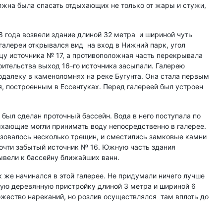
лжна была спасать отдыхающих не только от жары и стужи,
8 года возвели здание длиной 32 метра и шириной чуть
галереи открывался вид на вход в Нижний парк, угол
цу источника № 17, а противоположная часть перекрывала
оительства выход 16-го источника засыпали. Галерею
подалеку в каменоломнях на реке Бугунта. Она стала первым
, построенным в Ессентуках. Перед галереей был устроен
 был сделан проточный бассейн. Вода в него поступала по
хающие могли принимать воду непосредственно в галерее.
азовалось несколько трещин, и сместились замковые камни
очти забытый источник № 16. Южную часть здания
ывели к бассейну ближайших ванн.
 же начинался в этой галерее. Не придумали ничего лучше
вую деревянную пристройку длиной 3 метра и шириной 6
ожество нареканий, но розлив осуществлялся там вплоть до