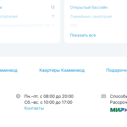
и
12
Открытый бассейн
отерапия
11
Семейные санатории
илитация после COVID-19
11
SPA
ечно-сосудистая система
4
В окружении леса
Показать все
ема кровообращения
3
С домашними животными
атология
1
Доступная среда
авы
3
вминвод
Квартиры Кавминвод
Подарочн
огия
1
кринная система
17
Пн.–пт. с 08:00 до 20:00
Способ
Cб.–вс. с 10:00 до 17:00
Рассроч
Контакты