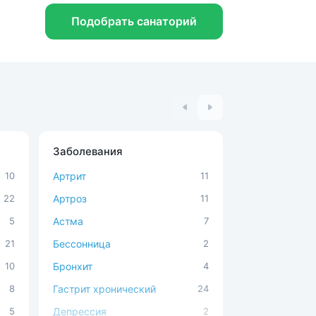
Подобрать санаторий
Заболевания
Процедуры
10
Артрит
11
MBST-терапи
22
Артроз
11
Аюрведа
5
Астма
7
Ванны с мине
21
Бессонница
2
Вытяжение по
10
Бронхит
4
Вытяжение по
подводное
8
Гастрит хронический
24
Детокс-модул
5
Депрессия
2