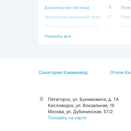
Дыхательная система
5
Почк
Желудочно-кишечный тракт
27
Псих
Желчевыводящая система
5
Реаб
Иммунная система
2
Серд
Показать все
Косметология
5
Сист
Костно-мышечная система
5
Стом
ЛОР
2
Суст
Санатории Кавминвод
Отели Ка
Мочеполовая система
2
Урол
Обмен веществ
20
Эндо
Пятигорск, ул. Бунимовича, д. 7A
Кисловодск, ул. Вокзальная, 16
Москва, ул. Дубининская, 57/2
Показать на карте