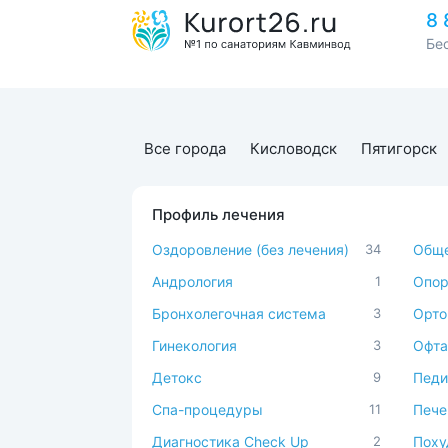
8 
Бе
Все города
Кисловодск
Пятигорск
Профиль лечения
Оздоровление (без лечения)
34
Обще
Андрология
1
Опор
Бронхолегочная система
3
Орто
Гинекология
3
Офта
Детокс
9
Педи
Спа-процедуры
11
Пече
Диагностика Check Up
2
Поху