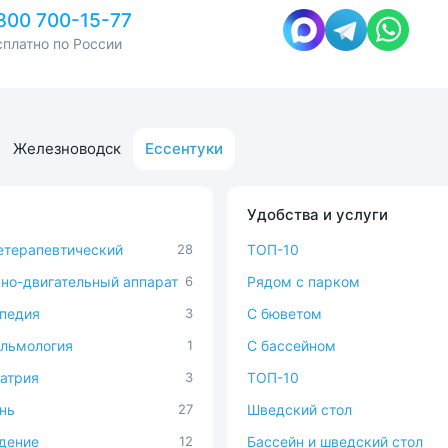
800 700-15-77
сплатно по России
Железноводск
Ессентуки
Удобства и услуги
терапевтический
28
ТОП-10
но-двигательный аппарат
6
Рядом с парком
педия
3
C бюветом
льмология
1
С бассейном
атрия
3
ТОП-10
нь
27
Шведский стол
дение
12
Бассейн и шведский стол