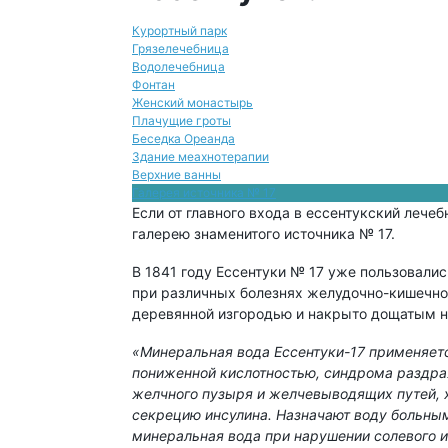
Курортный парк
Грязелечебница
Водолечебница
Фонтан
Женский монастырь
Плачущие гроты
Беседка Ореанда
Здание меахнотерапии
Верхние ванны
Галерея источника № 17
Если от главного входа в ессентукский лече
галерею знаменитого источника № 17.
В 1841 году Ессентуки № 17 уже пользовали
при различных болезнях желудочно-кишечно
деревянной изгородью и накрыто дощатым н
«Минеральная вода Ессентуки-17 применяет
пониженной кислотностью, синдрома раздра
желчного пузыря и желчевыводящих путей, 
секрецию инсулина. Назначают воду больны
минеральная вода при нарушении солевого и