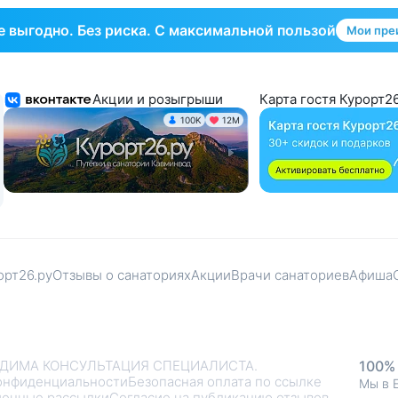
 выгодно. Без риска. С максимальной пользой
Мои пре
Акции и розыгрыши
Карта гостя Курорт26
100K
12М
орт26.ру
Отзывы о санаториях
Акции
Врачи санаториев
Афиша
ДИМА КОНСУЛЬТАЦИЯ СПЕЦИАЛИСТА.
100%
онфиденциальности
Безопасная оплата по ссылке
Мы в 
онные рассылки
Согласие на публикацию отзывов