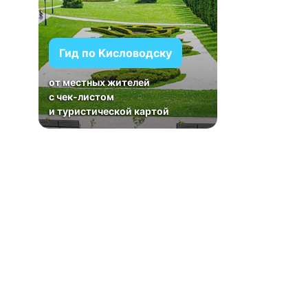
Гид по Кисловодску
от местных жителей
с чек-листом
и туристической картой