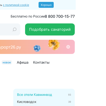
сь
с политикой cookie
Хорошо
8 800 700-15-77
Бесплатно по России
Подобрать санаторий
Афиша
Контакты
новое
Все отели Кавминвод
93
Кисловодск
39