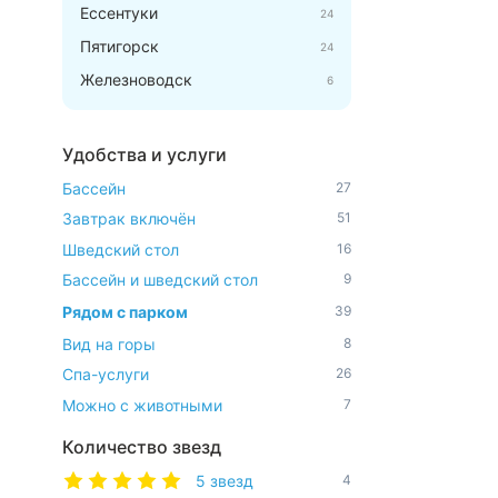
Ессентуки
24
Пятигорск
24
Железноводск
6
Удобства и услуги
Бассейн
27
Завтрак включён
51
Шведский стол
16
Бассейн и шведский стол
9
Рядом с парком
39
Вид на горы
8
Спа-услуги
26
Можно с животными
7
Количество звезд
5 звезд
4