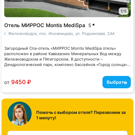
Отель принимает гостей с детьми любого возраста.
1
/
5
Отель МИРРОС Montis MediSpa
5
г. Железноводск, пос. Иноземцево, ул. Родниковая, 24А
Загородный Спа-отель «МИРРОС Montis MediSpa отель»
расположен в районе Кавказских Минеральных Вод между
Железноводском и Пятигорском. В доступности –
Дендрологический парк, комплекс бассейнов «Город солнца»,
парк «Комсомольская Поляна», рядом находится транспортная
Комплекс с трехэтажным жилым корпусом занимает
развязка, а до аэропорта в Минеральных водах можно доехать
благоустроенную закрытую территорию. В распоряжении
за полчаса.
гостей однокомнатные и двухкомнатные номера со светлыми
9450 ₽
от
Выбрать
интерьерами, выдержанными в пастельных оттенках. Везде
предусмотрен индивидуальный санузел с душем, есть
На территории отеля работает ресторан, к услугам
кондиционер, телевизор, электрочайник.
отдыхающих – банный комплекс с крытым бассейном с
джакузи и хаммамом, а также медицинский центр. В числе
удобств – охраняемая парковка и беспроводной интернет.
Помочь с выбором отеля? Перезвоним за
1 минуту!