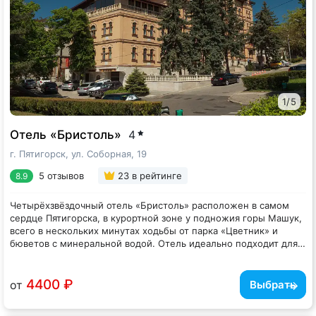
пространства оснащены всей необходимой аппаратурой и
техникой. Во время мероприятий есть возможность провести
фуршет или устроить кофе-брейки.
1
/
5
Отель «Бристоль»
4
г. Пятигорск, ул. Соборная, 19
5 отзывов
23
в рейтинге
8.9
Четырёхзвёздочный отель «Бристоль» расположен в самом
сердце Пятигорска, в курортной зоне у подножия горы Машук,
всего в нескольких минутах ходьбы от парка «Цветник» и
бюветов с минеральной водой. Отель идеально подходит для
тех, кто хочет совместить отдых с лечебными процедурами и
Просторные номера различных категорий — от уютных
прогулками по живописным местам Кавказских Минеральных
Стандартов до роскошных Апартаментов с кухней и джакузи.
Вод.
Интерьеры выполнены в классическом стиле, все номера
4400 ₽
от
Выбрать
оснащены современной техникой и всем необходимым для
комфортного проживания: кондиционер, телевизор, мини-бар,
Для гостей доступна
спа-зона с бассейном и хаммамом
: