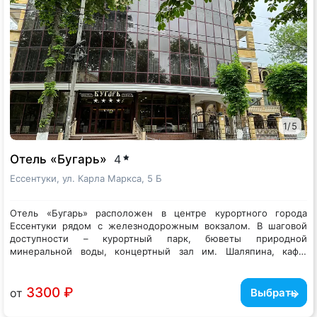
открытой веранде.
1
/
5
Отель «Бугарь»
4
Ессентуки, ул. Карла Маркса, 5 Б
Отель «Бугарь» расположен в центре курортного города
Ессентуки рядом с железнодорожным вокзалом. В шаговой
доступности – курортный парк, бюветы природной
минеральной воды, концертный зал им. Шаляпина, кафе,
магазины, аптеки. До аэропорта в Минводах менее часа пути.
Современный отель состоит из двух корпусов, расположенных
рядом на закрытой территории. Жилой фонд включает в себя
более 40 номеров разных категорий, в том числе есть
3300 ₽
от
Выбрать
апартаменты с мини-кухней. В комнатах все предусмотрено
для комфортного отдыха: есть санузел с душевой кабиной,
При отеле работает ресторан. В распоряжении гостей –