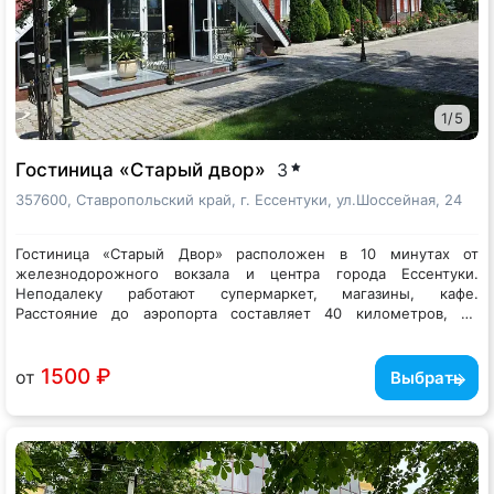
1
/
5
Гостиница «Старый двор»
3
357600, Ставропольский край, г. Ессентуки, ул.Шоссейная, 24
Гостиница «Старый Двор» расположен в 10 минутах от
железнодорожного вокзала и центра города Ессентуки.
Неподалеку работают супермаркет, магазины, кафе.
Расстояние до аэропорта составляет 40 километров, до
железнодорожного вокзала – 6,4 километра.
Номерной фонд представлен разным уровнем комфорта и
вместимости, расположился он в 2-этажном корпусе. Все
комнаты оформлены в индивидуальном стиле и украшены
1500 ₽
от
Выбрать
элегантными тканями. Номера оснащены кондиционерами,
плоскими телевизорами и принадлежностями для
приготовления горячих напитков. Просторный ресторан,
который может вместить до 70 человек, имеет продуманный
дизайн интерьера, тихую живую музыку и изысканные блюда в
меню. В летнее время гости могут наслаждаться отдыхом на