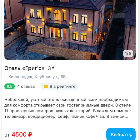
с профессиональным столом и освещением. В мангальной
зоне летом можно приготовить шашлыки. Деловые
мероприятия можно провести в оборудованном конференц-
Дети до 3 лет размещаются бесплатно без предоставления
зале, рассчитанном на 100 мест.
дополнительного места. Могут посещать бассейн с 2-х лет в
сопровождении взрослых.
1
/
5
Отель «Григ'с»
3
г. Кисловодск, Клубная ул., 6Б
4 отзыва
8
в рейтинге
9.5
Небольшой, уютный отель оснащенный всем необходимым
для комфорта открывает свои гостеприимные двери. В отеле
11 просторных номеров разных категорий. В каждом номере:
телевизор, кондиционер, сейф, чайник кофе/чай. В ванной
комнате: душ, гостиничная косметика, полотенца, тапочки,
халат. Есть номера категории Люкс с террасой/ джакузи. Wi-fi
действует на всей территории отеля. Зона спа включает в себя
4500 ₽
от
Выбрать
сауну, бассейн, комнату отдыха. Имеется парковка на