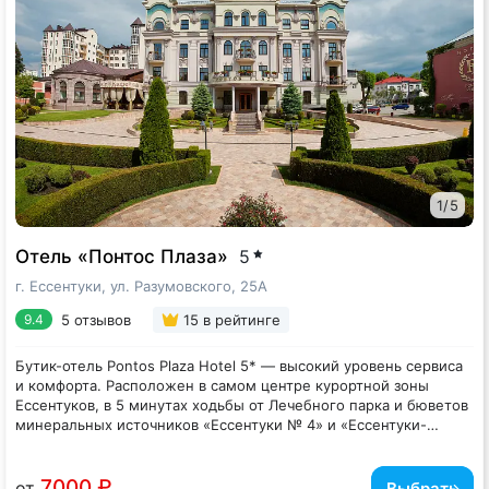
При пансионате работают бар и кафе, где гости могут заказать
комплексные обеды, ужины или перекусить в течение дня по
меню. Завтрак - шведский стол. В распоряжении отдыхающих
спа-комплекс с крытым бассейном и хаммамом, спортзал,
охраняемая автостоянка. На всей территории отеля ловит сеть
Wi-Fi. Для детей организована игровая комната.
1
/
5
Отель «Понтос Плаза»
5
г. Ессентуки, ул. Разумовского, 25А
5 отзывов
15
в рейтинге
9.4
Бутик-отель Pontos Plaza Hotel 5* — высокий уровень сервиса
и комфорта. Расположен в самом центре курортной зоны
Ессентуков, в 5 минутах ходьбы от Лечебного парка и бюветов
минеральных источников «Ессентуки № 4» и «Ессентуки-
Новая». Рядом находится знаменитая грязелечебница имени
Здание отеля в стиле модерн и сквер с цветущей магнолией —
Н.А. Семашко.
одна из достопримечательностей города.
Отель предлагает 18 номеров разных категорий: Классик,
7000 ₽
от
Выбрать