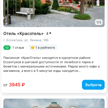
1
/
5
Отель «Красотель»
4
г. Ессентуки, ул. Ленина, 16Б
1 отзыв
1
в рейтинге
10
Пансионат «КрасОтель» находится в курортном районе
Ессентуков в шаговой доступности от лечебного парка и
бюветов с минеральными источниками. Рядом много кафе и
магазинов, а всего в 5 минутах езды находится
железнодорожный вокзал.
Пансионат расположен на небольшой тенистой улице. Каждый
корпус имеет три этажа. Жилой фонд, рассчитанный на 100
человек, предлагает отдыхающим номера разной категории: от
3945 ₽
от
Выбрать
простых Экономов до трехкомнатных Апартаментов. В каждом
номере, независимо от степени комфорта, есть санузел,
В пансионате отдыхающим также предлагается комплекс
телевизор-ЖК, электрочайник, холодильник. Апартаменты
оздоровительных процедур — душ Виши, талассотерапия,
оснащены кухней, а в номерах Люкс — интересный
зональный и общий классический лечебный массаж.
продуманный дизайн.