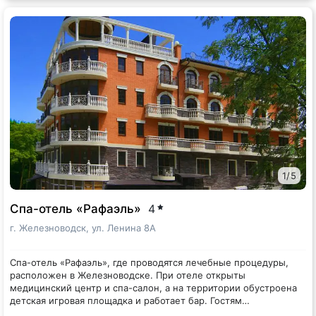
кондиционер, телевизор, электрочайник, доступна сеть wi-fi.
крытый бассейн, сауна, хаммам. Среди прочих услуг –
конференц-зал, рассчитанный на 70 человек, и открытая
парковка.
1
/
5
Спа-отель «Рафаэль»
4
г. Железноводск, ул. Ленина 8А
Спа-отель «Рафаэль», где проводятся лечебные процедуры,
расположен в Железноводске. При отеле открыты
медицинский центр и спа-салон, а на территории обустроена
детская игровая площадка и работает бар. Гостям
предоставляется бесплатная частная парковка.