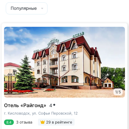
Популярные
1
/
5
Отель «Райгонд»
4
г. Кисловодск, ул. Софьи Перовской, 12
3 отзыва
29
в рейтинге
8.4