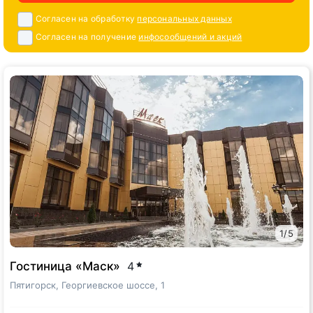
Дети
принимаются в отеле с любого возраста. Посещение
Согласен на обработку
персональных данных
бассейна с 7 лет, с 7 до 10 лет — только в сопровождении
взрослых. Для маленьких гостей есть детские каналы и
Согласен на получение
инфосообщений и акций
детское меню.
В отеле
допускается размещение с домашними животными
весом до 10 кг по предварительному запросу. Услуга
предоставляется за дополнительную плату.
Для гостей доступна
бесплатная парковка
перед отелем при
наличии мест.
1
/
5
Гостиница «Маск»
4
Пятигорск, Георгиевское шоссе, 1