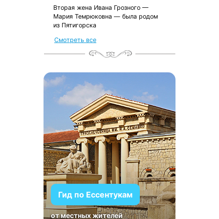
Вторая жена Ивана Грозного —
Мария Темрюковна — была родом
из Пятигорска
Смотреть все
Гид по Ессентукам
от местных жителей