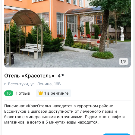
сауной, хаммамом и крытым бассейном, доступен
беспроводной интернет. На ресепшне можно заказать
трансфер или вызвать такси.
1
/
5
Отель «Красотель»
4
г. Ессентуки, ул. Ленина, 16Б
1 отзыв
1
в рейтинге
10
Пансионат «КрасОтель» находится в курортном районе
Ессентуков в шаговой доступности от лечебного парка и
бюветов с минеральными источниками. Рядом много кафе и
магазинов, а всего в 5 минутах езды находится
железнодорожный вокзал.
Пансионат расположен на небольшой тенистой улице. Каждый
корпус имеет три этажа. Жилой фонд, рассчитанный на 100