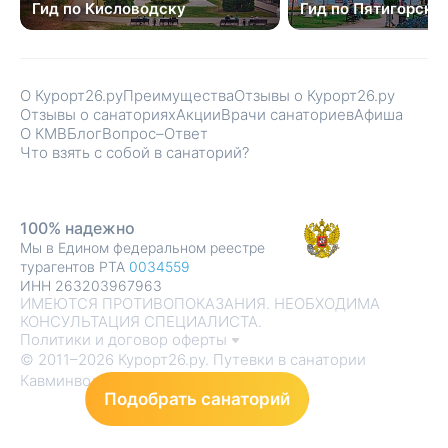
Гид по Кисловодску
Гид по Пятигорску
О Курорт26.ру
Преимущества
Отзывы о Курорт26.ру
Отзывы о санаториях
Акции
Врачи санаториев
Афиша
О КМВ
Блог
Вопрос–Ответ
Что взять с собой в санаторий?
100% надежно
Мы в Едином федеральном реестре
турагентов РТА
0034559
ИНН 263203967963
ИМЕЮТСЯ ПРОТИВОПОКАЗАНИЯ. НЕОБХОДИМА
КОНСУЛЬТАЦИЯ СПЕЦИАЛИСТА.
Политики и договор оферты
© 2011–2026 Курорт26.ру. Путевки в санатории
Кавминвод
Подобрать санаторий