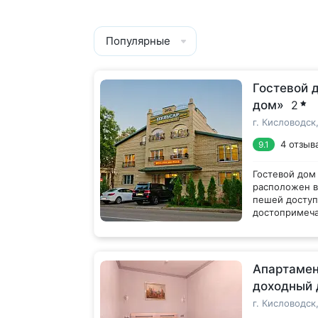
Популярные
Гостевой 
дом»
2
г. Кисловодск
4 отзыв
9.1
Гостевой дом
расположен в
пешей доступ
достопримеча
Каскадная ле
Размещение о
находятся в 1
Корпуса «А» и
Художественно
двухэтажном 
Апартамен
века в 200 м 
Гостям предл
доходный 
категорий: Э
Улучшенный с
г. Кисловодск,
кондиционеро