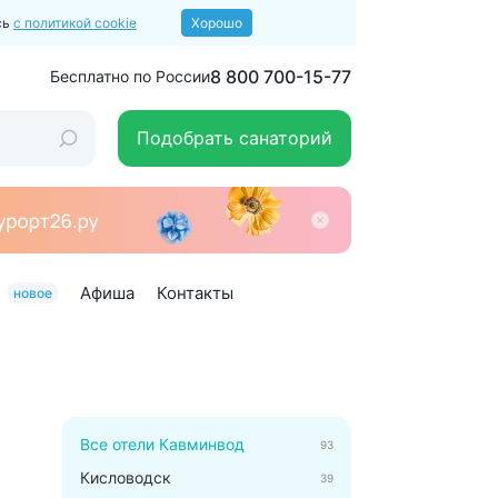
сь
с политикой cookie
Хорошо
8 800 700-15-77
Бесплатно по России
Подобрать санаторий
Афиша
Контакты
новое
Все отели Кавминвод
93
Кисловодск
39