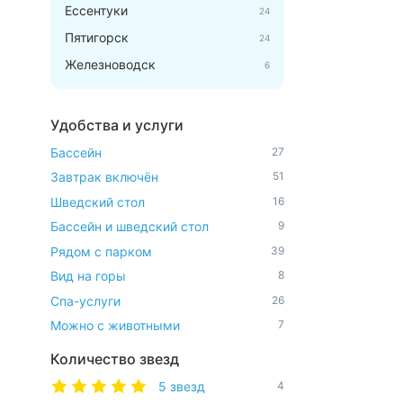
Ессентуки
24
Пятигорск
24
Железноводск
6
Удобства и услуги
Бассейн
27
Завтрак включён
51
Шведский стол
16
Бассейн и шведский стол
9
Рядом с парком
39
Вид на горы
8
Спа-услуги
26
Можно с животными
7
Количество звезд
5 звезд
4