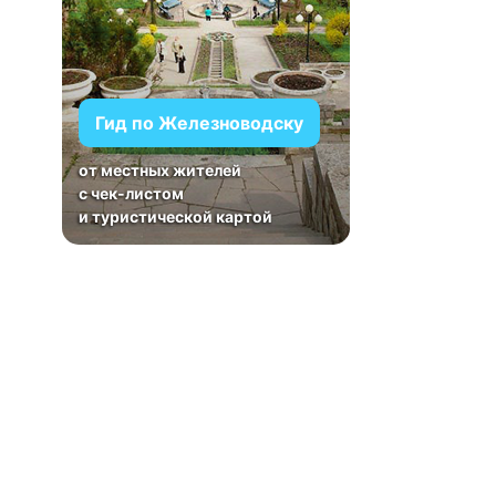
Гид по Железноводску
от местных жителей
с чек-листом
и туристической картой