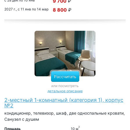
с 28 дек по 10 янв
9 700
₽
2027 г., с 11 янв по 14 мар
8 800
₽
Рассчитать
или посмотреть
детальное описание
2-местный 1-комнатный (категория 1), корпус
№2
кондиционер, телевизор, шкаф, две односпальные кровати,
Санузел с душем
2
Площадь
10 м