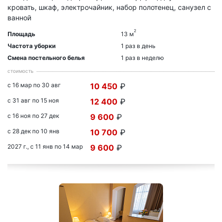
кровать, шкаф, электрочайник, набор полотенец, санузел с
ванной
2
Площадь
13 м
Частота уборки
1 раз в день
Смена постельного белья
1 раз в неделю
стоимость
с 16 мар по 30 авг
10 450
₽
с 31 авг по 15 ноя
12 400
₽
с 16 ноя по 27 дек
9 600
₽
с 28 дек по 10 янв
10 700
₽
2027 г., с 11 янв по 14 мар
9 600
₽