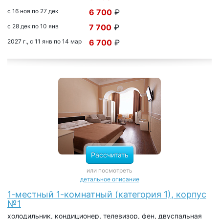
с 16 ноя по 27 дек
6 700
₽
с 28 дек по 10 янв
7 700
₽
2027 г., с 11 янв по 14 мар
6 700
₽
Рассчитать
или посмотреть
детальное описание
1-местный 1-комнатный (категория 1), корпус
№1
холодильник, кондиционер, телевизор, фен, двуспальная