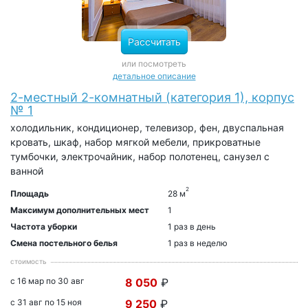
Рассчитать
или посмотреть
детальное описание
2-местный 2-комнатный (категория 1), корпус
№ 1
холодильник, кондиционер, телевизор, фен, двуспальная
кровать, шкаф, набор мягкой мебели, прикроватные
тумбочки, электрочайник, набор полотенец, санузел с
ванной
2
Площадь
28 м
Максимум дополнительных мест
1
Частота уборки
1 раз в день
Смена постельного белья
1 раз в неделю
стоимость
с 16 мар по 30 авг
8 050
₽
с 31 авг по 15 ноя
9 250
₽