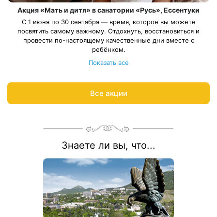
Акция «Мать и дитя» в санатории «Русь», Ессентуки
С 1 июня по 30 сентября — время, которое вы можете
посвятить самому важному. Отдохнуть, восстановиться и
провести по-настоящему качественные дни вместе с
ребёнком.
Условия акции:
Показать все
санаторно-курортная путёвка «Детская Оздоровительная»
возраст ребенка от 4 до 14 лет
размещение ребенка на дополнительном месте в номерах
Все акции
категории «Стандарт» и «Стандарт плюс» при одноместном
Весь период проживания должен пройти в даты 01 июня — 30
размещении основного гостя
сентября 2026.
Рассчитаем цену со скидкой и забронируем отдых по
акции:
8 800 700-15-77
.
Знаете ли вы, что...