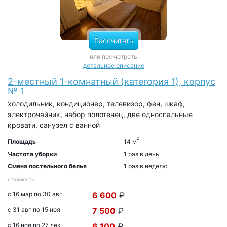
Рассчитать
или посмотреть
детальное описание
2-местный 1-комнатный (категория 1), корпус
№ 1
холодильник, кондиционер, телевизор, фен, шкаф,
электрочайник, набор полотенец, две односпальные
кровати, санузел с ванной
2
Площадь
14 м
Частота уборки
1 раз в день
Смена постельного белья
1 раз в неделю
стоимость
с 16 мар по 30 авг
6 600
₽
с 31 авг по 15 ноя
7 500
₽
с 16 ноя по 27 дек
6 100
₽