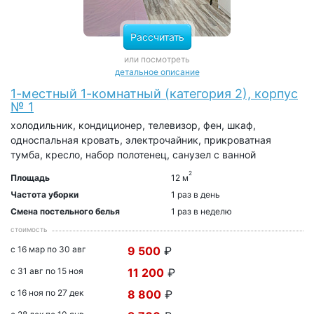
Рассчитать
или посмотреть
детальное описание
1-местный 1-комнатный (категория 2), корпус
№ 1
холодильник, кондиционер, телевизор, фен, шкаф,
односпальная кровать, электрочайник, прикроватная
тумба, кресло, набор полотенец, санузел с ванной
2
Площадь
12 м
Частота уборки
1 раз в день
Смена постельного белья
1 раз в неделю
стоимость
с 16 мар по 30 авг
9 500
₽
с 31 авг по 15 ноя
11 200
₽
с 16 ноя по 27 дек
8 800
₽