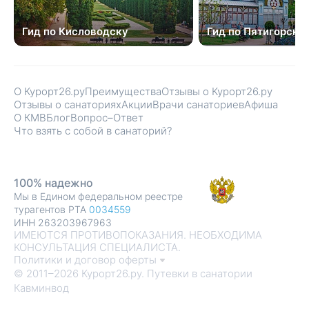
Гид по Кисловодску
Гид по Пятигорску
О Курорт26.ру
Преимущества
Отзывы о Курорт26.ру
Отзывы о санаториях
Акции
Врачи санаториев
Афиша
О КМВ
Блог
Вопрос–Ответ
Что взять с собой в санаторий?
100% надежно
Мы в Едином федеральном реестре
турагентов РТА
0034559
ИНН 263203967963
ИМЕЮТСЯ ПРОТИВОПОКАЗАНИЯ. НЕОБХОДИМА
КОНСУЛЬТАЦИЯ СПЕЦИАЛИСТА.
Политики и договор оферты
© 2011–2026 Курорт26.ру. Путевки в санатории
Кавминвод