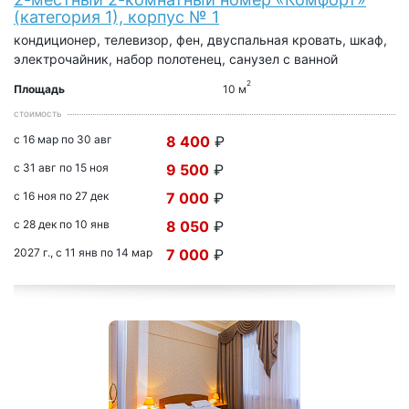
(категория 1), корпус № 1
кондиционер, телевизор, фен, двуспальная кровать, шкаф,
электрочайник, набор полотенец, санузел с ванной
2
Площадь
10 м
стоимость
с 16 мар по 30 авг
8 400
₽
с 31 авг по 15 ноя
9 500
₽
с 16 ноя по 27 дек
7 000
₽
с 28 дек по 10 янв
8 050
₽
2027 г., с 11 янв по 14 мар
7 000
₽