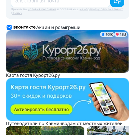
Электронная почта
Принимаю
условия рассылки
и соглашаюсь
на обработку персональных
данных
Акции и розыгрыши
100K
12М
Карта гостя Курорт26.ру
Путеводители по Кавминводам от местных жителей