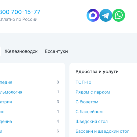
800 700-15-77
сплатно по России
Железноводск
Ессентуки
Удобства и услуги
педия
8
ТОП-10
льмология
1
Рядом с парком
атрия
3
C бюветом
нь
1
С бассейном
дение
4
Шведский стол
и
6
Бассейн и шведский стол