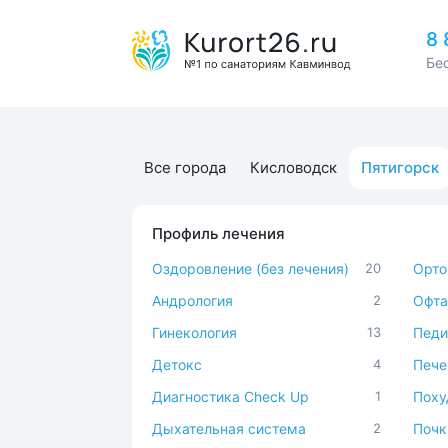
8 
Бе
Все города
Кисловодск
Пятигорск
Профиль лечения
Оздоровление (без лечения)
20
Орто
Андрология
2
Офта
Гинекология
13
Педи
Детокс
4
Пече
Диагностика Check Up
1
Поху
Дыхательная система
2
Почк