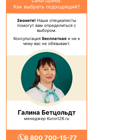
санаториев.
Как выбрать подходящий?
Звоните!
Наши специалисты
помогут вам определиться с
выбором.
Консультация
бесплатная
и ни к
чему вас не обязывает.
Галина Бетцольдт
менеджер Kurort26.ru
8 800 700-15-77
от местных жителей