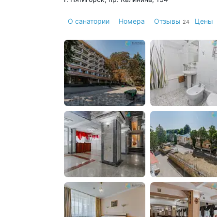
О санатории
Номера
Отзывы
Цены
24