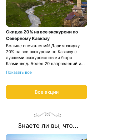
Скидка 20% на все экскурсии по
Северному Кавказу
Больше впечатлений! Дарим скидку
20% на все экскурсии по Кавказу с
лучшими экскурсионными бюро
Кавминвод. Более 20 направлений и
самые красивые места России.
Подробнее об акции
8 800 700-15-77
.
Показать все
Прекрасная возможность сэкономить и
С теплом и заботой, Курорт26.ру
увидеть самое интересное.
Все акции
Знаете ли вы, что...