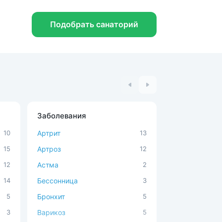
Подобрать санаторий
Заболевания
Процедуры
10
Артрит
13
Ванны с мине
15
Артроз
12
Вытяжение по
12
Астма
2
Вытяжение по
подводное
14
Бессонница
3
Карбокситера
5
Бронхит
5
Мануальная т
3
Варикоз
5
Общая грязь