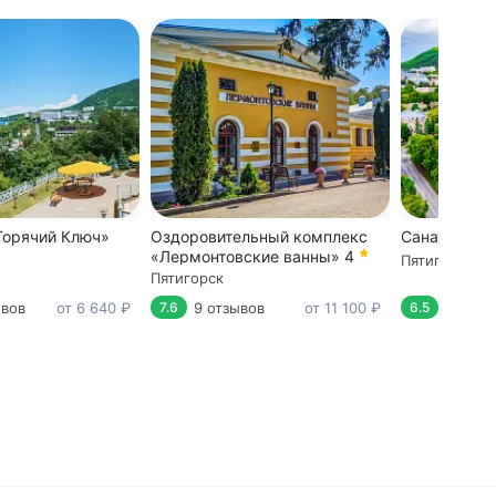
Горячий Ключ»
Оздоровительный комплекс
Санаторий 
«Лермонтовские ванны»
4
Пятигорск
Пятигорск
ывов
от 6 640 ₽
9 отзывов
от 11 100 ₽
74 отз
7.6
6.5