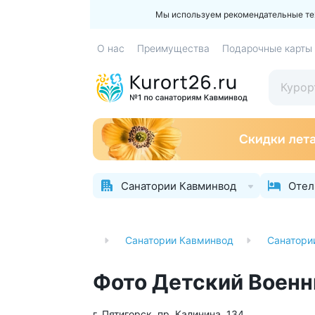
Мы используем рекомендательные техн
О нас
Преимущества
Подарочные карты
Санатории Кавминвод
Отел
ая
Санатории
Санатории Кавминвод
Санатори
Фото Детский Военн
г. Пятигорск, пр. Калинина, 134