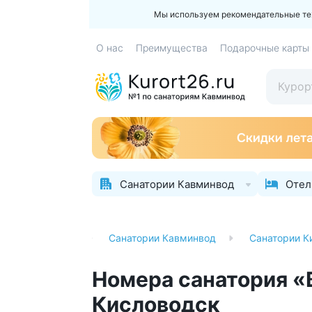
Мы используем рекомендательные техн
О нас
Преимущества
Подарочные карты
Санатории Кавминвод
Отел
Санатории
Санатории Кавминвод
Санатории К
Номера санатория «
Кисловодск