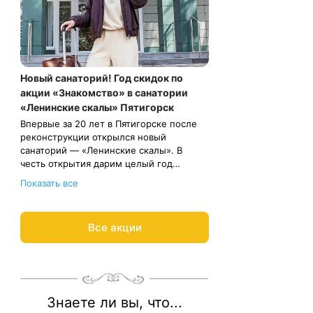
Новый санаторий! Год скидок по
акции «Знакомство» в санатории
«Ленинские скалы» Пятигорск
Впервые за 20 лет в Пятигорске после
реконструкции открылся новый
санаторий — «Ленинские скалы». В
честь открытия дарим целый год
скидок, чтобы вы могли выбрать свой
Санаторий расположен в самой
Показать все
любимый сезон для поездки в
живописной части города, у нижней
Пятигорск. Скидка 15% действуют на все
станции Канатки, Радоновой лечебницы,
путёвки с лечением.
Лермонтовского бювета № 19. Номера
Все акции
отельного типа с современным
Весь период проживания должен
ремонтом. Курортные процедуры:
пройти в даты с 15 мая 2026 года до 14
ванны, души, грязелечение,
марта 2027 года.
физитерапия.
Рассчитаем цену со скидкой и
забронируем отдых по акции:
8 800 700-15-77
.
Знаете ли вы, что...