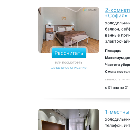
2-комнат
«София»
холодильник
балкон, сей
ванные прин
электрочайн
Площадь
Рассчитать
Максимум до
или посмотреть
Частота убор
детальное описание
Смена постел
стоимость
с 01 янв по 31
1-местны
холодильник
телефон, ин