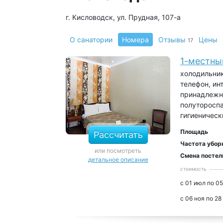
г. Кисловодск, ул. Прудная, 107-а
О санатории
Номера
Отзывы
Цены
17
1-местны
холодильник
телефон, ин
принадлежно
полутороспа
гигиеничес
Площадь
Рассчитать
Частота убор
или посмотреть
Смена постел
детальное описание
стоимость
с 01 июл по 05
с 06 ноя по 28