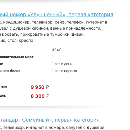
ный номер «Улучшенный», первая категория
, кондиционер, телевизор, сейф, телефон, интернет в
узел с душевой кабиной, ванные принадлежности,
 кровать, прикроватные тумбочки, диван,
ик, стол, кресло
2
32 м
полнительных мест
1
ки
1 раз в день
ьного белья
1 раз в неделю
 ноя
9 950
₽
 дек
8 300
₽
тандарт Семейный», первая категория
, телевизор, интернет в номере, санузел с душевой