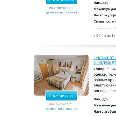
Площадь
или посмотреть
Максимум до
детальное описание
Частота убор
Смена постел
стоимость
с 01 янв по 31
1-комнат
«Надежда
холодильник
балкон, тел
ванные прин
электрочайн
односпальн
Рассчитать
Площадь
или посмотреть
Максимум до
детальное описание
Частота убор