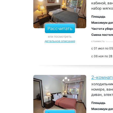
кабиной, ва
набор мягко
Площадь
Максимум до
Рассчитать
Частота убор
Смена постел
или посмотреть
детальное описание
стоимость
с 01 июл по 05
с 06 ноя по 28
2-комнат
холодильник
номере, ван
диван, элек
Площадь
Максимум до