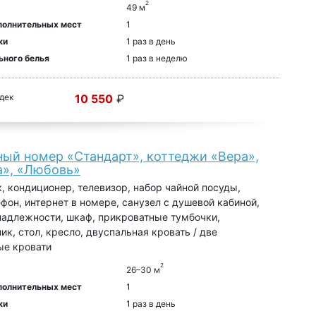
2
49 м
полнительных мест
1
ки
1 раз в день
ьного белья
1 раз в неделю
 дек
10 550
₽
ный номер «Стандарт», коттеджи «Вера»,
», «Любовь»
, кондиционер, телевизор, набор чайной посуды,
ефон, интернет в номере, санузел с душевой кабиной,
адлежности, шкаф, прикроватные тумбочки,
ик, стол, кресло, двуспальная кровать / две
ые кровати
2
26–30 м
полнительных мест
1
ки
1 раз в день