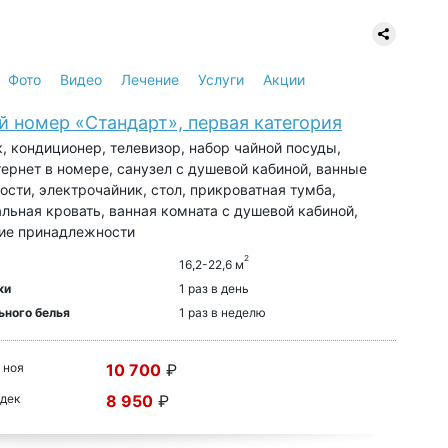
Фото
Видео
Лечение
Услуги
Акции
й номер «Стандарт», первая категория
, кондиционер, телевизор, набор чайной посуды,
тернет в номере, санузел с душевой кабиной, ванные
сти, электрочайник, стол, прикроватная тумба,
льная кровать, ванная комната с душевой кабиной,
кие принадлежности
2
16,2-22,6 м
ки
1 раз в день
ьного белья
1 раз в неделю
 ноя
10 700
₽
 дек
8 950
₽