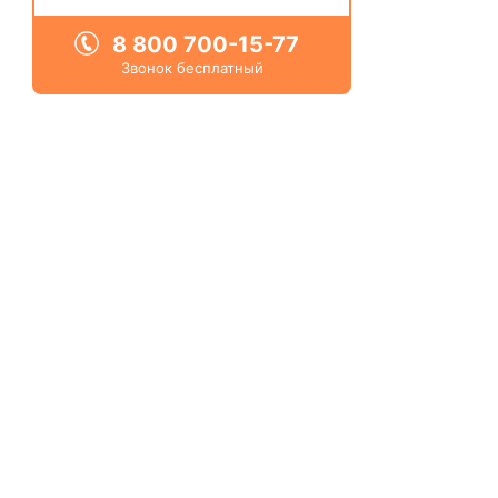
8 800 700-15-77
от местных жителей
с чек-листом
Звонок бесплатный
и туристической картой