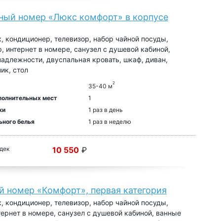
ный номер «Люкс комфорт» в корпусе
, кондиционер, телевизор, набор чайной посуды,
ф, интернет в номере, санузел с душевой кабиной,
адлежности, двуспальная кровать, шкаф, диван,
ик, стол
2
35-40 м
полнительных мест
1
ки
1 раз в день
ьного белья
1 раз в неделю
 дек
10 550
₽
й номер «Комфорт», первая категория
, кондиционер, телевизор, набор чайной посуды,
тернет в номере, санузел с душевой кабиной, ванные