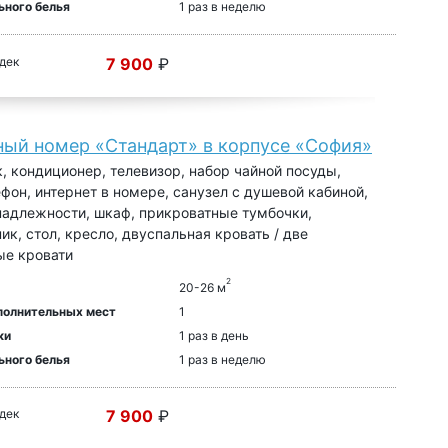
ьного белья
1 раз в неделю
 дек
7 900
₽
ный номер «Стандарт» в корпусе «София»
, кондиционер, телевизор, набор чайной посуды,
ефон, интернет в номере, санузел с душевой кабиной,
адлежности, шкаф, прикроватные тумбочки,
ик, стол, кресло, двуспальная кровать / две
ые кровати
2
20-26 м
полнительных мест
1
ки
1 раз в день
ьного белья
1 раз в неделю
 дек
7 900
₽