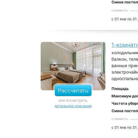
Смена постел
стоимость
с 01 янв по 31
1-комнат
холодильник
балкон, тел
ванные прин
электрочайн
односпальн
Площадь
Рассчитать
Максимум до
или посмотреть
Частота убор
детальное описание
Смена постел
стоимость
с 01 янв по 31