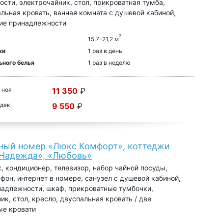
сти, электрочайник, стол, прикроватная тумба,
льная кровать, ванная комната с душевой кабиной,
кие принадлежности
2
15,7-21,2 м
ки
1 раз в день
ьного белья
1 раз в неделю
 ноя
11 350
₽
 дек
9 550
₽
ный номер «Люкс Комфорт», коттеджи
«Надежда», «Любовь»
, кондиционер, телевизор, набор чайной посуды,
ефон, интернет в номере, санузел с душевой кабиной,
адлежности, шкаф, прикроватные тумбочки,
ик, стол, кресло, двуспальная кровать / две
ые кровати