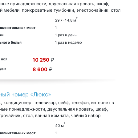
нные принадлежности, двуспальная кровать, шкаф,
й мебели, прикроватные тумбочки, электрочайник, стол
2
29,7-44,8 м
полнительных мест
1
ки
1 раз в день
ьного белья
1 раз в неделю
 ноя
10 250
₽
 дек
8 600
₽
ный номер «Люкс»
, кондиционер, телевизор, сейф, телефон, интернет в
ные принадлежности, двуспальная кровать, шкаф,
трочайник, стол, ванная комната, чайный набор
2
40 м
полнительных мест
1