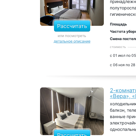
принадлежно
полутороспа
гигиеничес
Площадь
Рассчитать
Частота убор
или посмотреть
Смена постел
детальное описание
стоимость
с 01 июл по 05
с 06 ноя по 28
2-комнат
«Вера», 
холодильник
балкон, тел
ванные прин
электрочайн
односпальн
Рассчитать