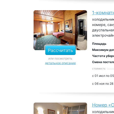
1-комнат
холодильник
номере, сан
двуспальная
электрочайн
Площадь
Рассчитать
Максимум до
Частота убор
или посмотреть
Смена постел
детальное описание
стоимость
с 01 июл по 05
с 06 ноя по 28
Номер «С
холодильник