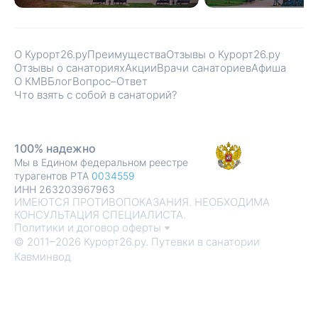
О Курорт26.ру
Преимущества
Отзывы о Курорт26.ру
Отзывы о санаториях
Акции
Врачи санаториев
Афиша
О КМВ
Блог
Вопрос–Ответ
Что взять с собой в санаторий?
100% надежно
Мы в Едином федеральном реестре
турагентов РТА
0034559
ИНН 263203967963
ИМЕЮТСЯ ПРОТИВОПОКАЗАНИЯ. НЕОБХОДИМА
КОНСУЛЬТАЦИЯ СПЕЦИАЛИСТА.
Политики и договор оферты
© 2011–2026 Курорт26.ру. Путевки в санатории
Кавминвод