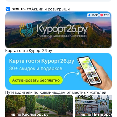
Акции и розыгрыши
100K
12М
Карта гостя Курорт26.ру
Путеводители по Кавминводам от местных жителей
Гид по Кисловодску
Гид по Пятигорску