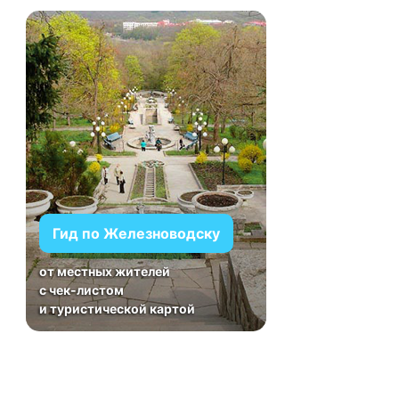
Гид по Железноводску
от местных жителей
с чек-листом
и туристической картой