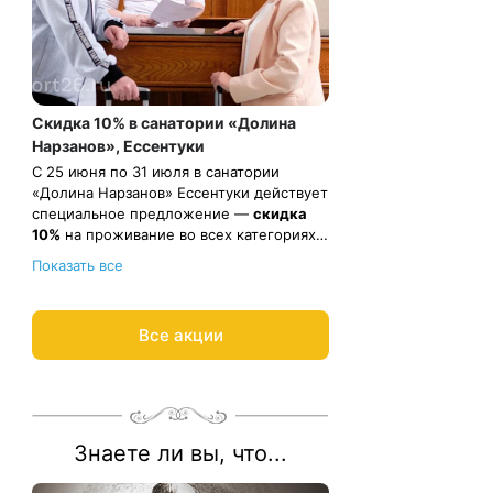
Скидка 10% в санатории «Долина
Нарзанов», Ессентуки
С 25 июня по 31 июля в санатории
«Долина Нарзанов» Ессентуки действует
специальное предложение —
скидка
10%
на проживание во всех категориях
номеров и по всем санаторно-
Весь период проживания должен
Показать все
курортным программам (кроме
пройти в даты 25 июня — 31 июля 2026.
программы «Оздоровительная»).
Рассчитаем цену со скидкой и
забронируем отдых по
Все акции
акции:
8 800 700-15-77
.
Знаете ли вы, что...