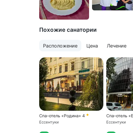
Похожие санатории
Расположение
Цена
Лечение
Спа–отель «Родина»
4
Спа–отель «
Ессентуки
Ессентуки