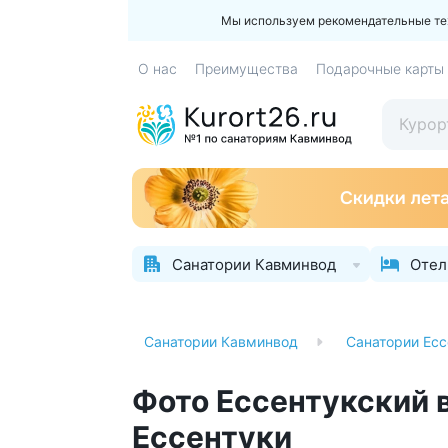
Мы используем рекомендательные техн
О нас
Преимущества
Подарочные карты
Санатории Кавминвод
Отел
Санатории
Санатории Кавминвод
Санатории Есс
Фото Ессентукский 
Ессентуки