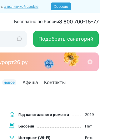
сь
с политикой cookie
Хорошо
8 800 700-15-77
Бесплатно по России
Подобрать санаторий
Афиша
Контакты
новое
Год капитального ремонта
2019
Бассейн
Нет
Интернет (Wi-Fi)
Есть