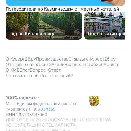
Путеводители по Кавминводам от местных жителей
Гид по Кисловодску
Гид по Пятигорску
О Курорт26.ру
Преимущества
Отзывы о Курорт26.ру
Отзывы о санаториях
Акции
Врачи санаториев
Афиша
О КМВ
Блог
Вопрос–Ответ
Что взять с собой в санаторий?
100% надежно
Мы в Едином федеральном реестре
турагентов РТА
0034559
ИНН 263203967963
ИМЕЮТСЯ ПРОТИВОПОКАЗАНИЯ. НЕОБХОДИМА
КОНСУЛЬТАЦИЯ СПЕЦИАЛИСТА.
Политики и договор оферты