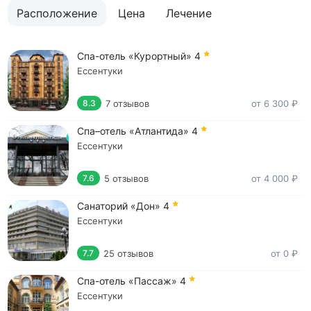
Расположение
Цена
Лечение
Спа-отель «Курортный»
4
Ессентуки
7 отзывов
от 6 300 ₽
8.3
Спа–отель «Атлантида»
4
Ессентуки
5 отзывов
от 4 000 ₽
7.6
Санаторий «Дон»
4
Ессентуки
25 отзывов
от 0 ₽
7.7
Спа-отель «Пассаж»
4
Ессентуки