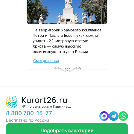
На территории храмового комплекса
Петра и Павла в Ессентуках можно
увидеть 22-метровую статую
Христа — самую высокую
религиозную статую в России
от местных жителей
Смотреть все
с чек-листом
и туристической картой
8 800 700-15-77
Бесплатно по России
Подобрать санаторий