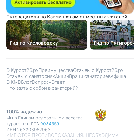
Путеводители по Кавминводам от местных жителей
Гид по Кисловодску
Гид по Пятигорску
О Курорт26.ру
Преимущества
Отзывы о Курорт26.ру
Отзывы о санаториях
Акции
Врачи санаториев
Афиша
О КМВ
Блог
Вопрос–Ответ
Что взять с собой в санаторий?
100% надежно
Мы в Едином федеральном реестре
турагентов РТА
0034559
ИНН 263203967963
ИМЕЮТСЯ ПРОТИВОПОКАЗАНИЯ. НЕОБХОДИМА