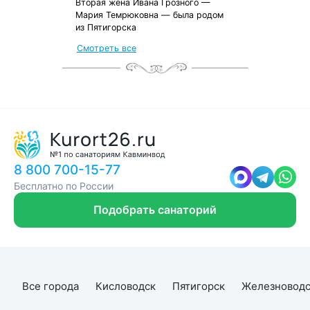
Вторая жена Ивана Грозного —
Мария Темрюковна — была родом
из Пятигорска
от местных жителей
Смотреть все
с чек-листом
и туристической картой
8 800 700-15-77
Бесплатно по России
Подобрать санаторий
Все города
Кисловодск
Пятигорск
Железноводс