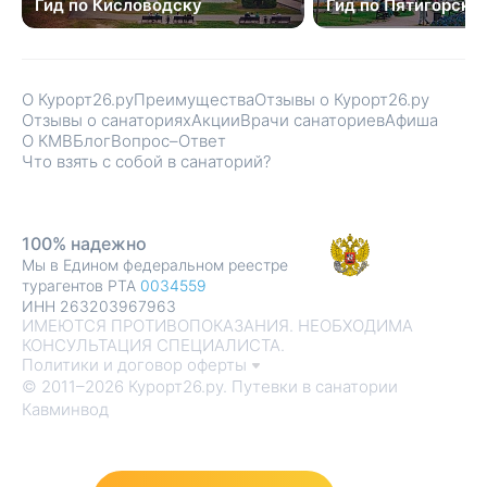
Гид по Кисловодску
Гид по Пятигорску
О Курорт26.ру
Преимущества
Отзывы о Курорт26.ру
Отзывы о санаториях
Акции
Врачи санаториев
Афиша
О КМВ
Блог
Вопрос–Ответ
Что взять с собой в санаторий?
100% надежно
Мы в Едином федеральном реестре
турагентов РТА
0034559
ИНН 263203967963
ИМЕЮТСЯ ПРОТИВОПОКАЗАНИЯ. НЕОБХОДИМА
КОНСУЛЬТАЦИЯ СПЕЦИАЛИСТА.
Политики и договор оферты
© 2011–2026 Курорт26.ру. Путевки в санатории
Кавминвод