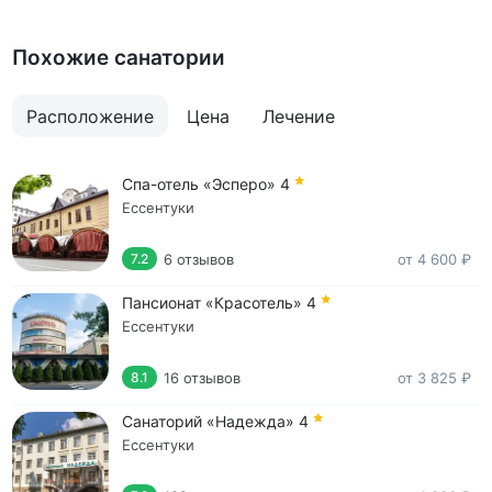
Похожие санатории
Расположение
Цена
Лечение
Спа-отель «Эсперо»
4
Ессентуки
6 отзывов
от 4 600 ₽
7.2
Пансионат «Красотель»
4
Ессентуки
16 отзывов
от 3 825 ₽
8.1
Санаторий «Надежда»
4
Ессентуки