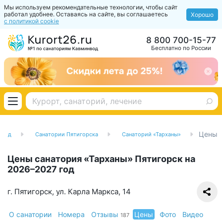
Мы используем рекомендательные технологии, чтобы сайт
работал удобнее. Оставаясь на сайте, вы соглашаетесь
Хорошо
с политикой cookie
8 800 700-15-77
Бесплатно по России
Цены
нвод
Санатории Пятигорска
Санаторий «Тарханы»
Цены санатория «Тарханы» Пятигорск на
2026–2027 год
г. Пятигорск, ул. Карла Маркса, 14
О санатории
Номера
Отзывы
Цены
Фото
Видео
187