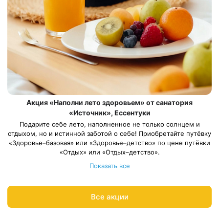
Акция «Наполни лето здоровьем» от санатория
«Источник», Ессентуки
Подарите себе лето, наполненное не только солнцем и
отдыхом, но и истинной заботой о себе! Приобретайте путёвку
«Здоровье–базовая» или «Здоровье–детство» по цене путёвки
«Отдых» или «Отдых–детство».
Длительность путёвки — от 10 дней. Весь период проживания
Показать все
должен пройти в периоды: 1 июня – 31 августа 2026
.
*Скидка не суммируется с другими акциями и
спецпредложениями
Все акции
Рассчитаем цену со скидкой и забронируем отдых по акции:
8 800 700-15-77
.