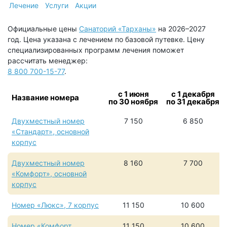
Лечение
Услуги
Акции
Официальные цены
Санаторий «Тарханы»
на 2026–2027
год. Цена указана с лечением по базовой путевке. Цену
специализированных программ лечения поможет
рассчитать менеджер:
8 800 700-15-77
.
с 1 июня
с 1 декабря
Название номера
по 30 ноября
по 31 декабря
Двухместный номер
7 150
6 850
«Стандарт», основной
корпус
Двухместный номер
8 160
7 700
«Комфорт», основной
корпус
Номер «Люкс», 7 корпус
11 150
10 600
Номер «Комфорт
11 150
10 600