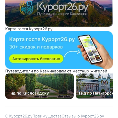
Карта гостя Курорт26.ру
Путеводители по Кавминводам от местных жителей
Гид по Кисловодску
Гид по Пятигорску
О Курорт26.ру
Преимущества
Отзывы о Курорт26.ру