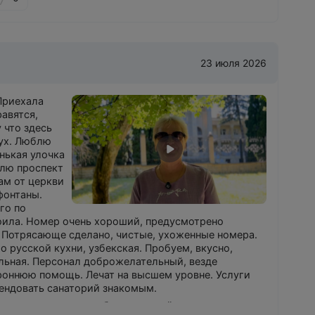
23 июля 2026
 Приехала
равятся,
 что здесь
дух. Люблю
енькая улочка
лю проспект
ам от церкви
фонтаны.
го по
оила. Номер очень хороший, предусмотрено
. Потрясающе сделано, чистые, ухоженные номера.
 русской кухни, узбекская. Пробуем, вкусно,
ильная. Персонал доброжелательный, везде
роннюю помощь. Лечат на высшем уровне. Услуги
мендовать санаторий знакомым.
акончить ремонт, чтобы стало ещё лучше.