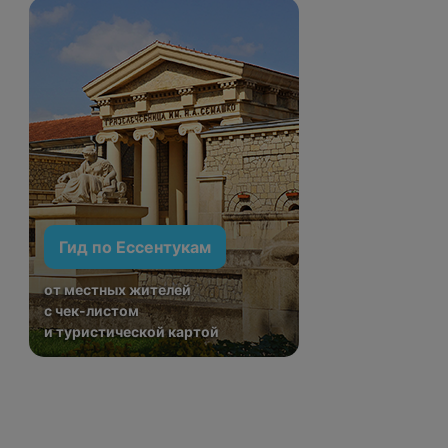
Гид по Ессентукам
от местных жителей
с чек-листом
и туристической картой