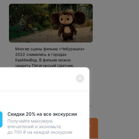
Многие сцены фильма «Чебурашка»
2022 снимались в городах
КавМинВод. В фильме можно
увидеть Пятигорский Цветник,
Кисловодский Курортный бульвар,
Колоннаду, Вокзал, Филармонию
Кисловодска и вход в Центральный
парк Ессентуков.
Смотреть все
Скидки 20% на все экскурсии
Получайте максимум
На КМВ более 120 санаториев.
впечатлений и экономьте
Как выбрать подходящий?
до 700 ₽ на каждой экскурсии