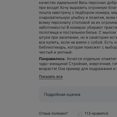
качество идеальное! Весь персонал доб
при входе! Хочу выразить огромную благ
пошла навстречу с подбором номера, ме
очаровательную улыбку и позитив, всем
всему персоналу столовой за их огромн
заботливость! В номерах убирают практи
полотенца и постельное белье. С мылом
штуке при заселении, но в санатории ес
все купить, если не взяли с собой. Есть
библиотекарь, которая поможет с выборо
чистый и уютный.
Понравилось
: Хочется отдельно отмети
чудо-женщина! Стройная, энергичная, ги
возрасте! Она пример для подражания и 
Обязательно посещайте ее занятия и учи
Показать все
От отдыха остались только приятные впеч
огромный плюс! Обязательно приеду сюд
Подробная оценка
Отзыв полезен?
113 нравится