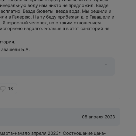
 ещё не один раз сюда приедем.
инеральную воду нам никто не предложил. Везде,
бесплатно. Везде бюветы, везде вода. Мы решили и
дили в Галерею. На ту беду прибежал д-р Гавашели и
у. Я взрослый человек, но с таким отношением
спорчено надолго. Больше я в этот санаторий не
итория.
Гавашели Б.А.
18
08 апреля 2023
 марта-начало апреля 2023г. Соотношение цена-