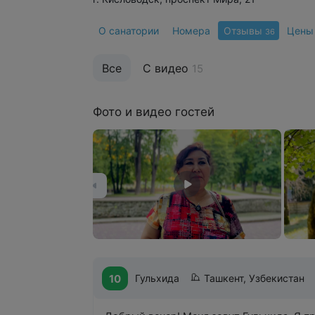
О санатории
Номера
Отзывы
Цены
36
Все
С видео
15
Фото и видео гостей
10
Гульхида
Ташкент, Узбекистан