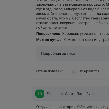
санаторию процветание, и мы, наверное,
заключается в выписывании процедур. М
где я отдыхала, минеральная вода была 
здесь зайти попить воду, хотя всегда хо
начал орать, что мы бесплатно пьем вод
сталкиваюсь впервые. Настроение было и
пойду на лечение.
Понравилось
: Хорошая, ухоженная терр
Можно лучше
: Хамское отношение д-ра 
Подробная оценка
Отзыв полезен?
99 нравится
10
Елена
Санкт-Петербург
Отдыхала в санатории Узбекистан конец