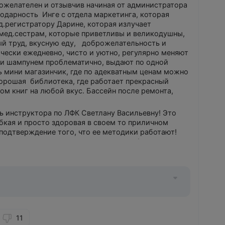
рожелателен и отзывчив начиная от администратора
одарность Инге с отдела маркетинга, которая
д.регистратору Дарине, которая излучает
 мед.сестрам, которые приветливы и великодушны,
ый труд, вкусную еду, доброжелательность и
чески ежедневно, чисто и уютно, регулярно меняют
 и шампунем проблематично, выдают по одной
ть мини магазинчик, где по адекватным ценам можно
 хорошая библиотека, где работает прекрасный
м книг на любой вкус. Бассейн после ремонта,
ть инструктора по ЛФК Светлану Васильевну! Это
бкая и просто здоровая в своем то приличном
подтверждение того, что ее методики работают!
тесь у этого прекрасного инструктора!
атления! Выход из санатория сразу в парк -
а на отдых повторно!
11