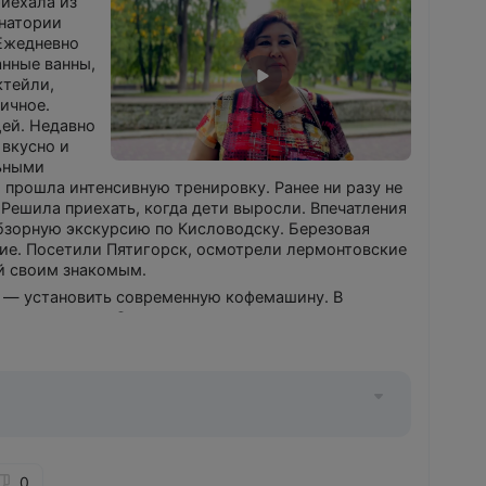
риехала из
анатории
 Ежедневно
нные ванны,
ктейли,
ичное.
ей. Недавно
 вкусно и
льными
 прошла интенсивную тренировку. Ранее ни разу не
Решила приехать, когда дети выросли. Впечатления
бзорную экскурсию по Кисловодску. Березовая
ие. Посетили Пятигорск, осмотрели лермонтовские
ий своим знакомым.
 — установить современную кофемашину. В
только утром. Остальное время приходится искать
0