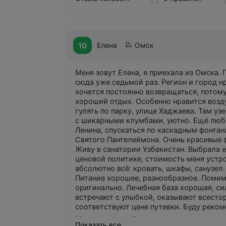
10
Елена
Омск
Меня зовут Елена, я приехала из Омска.
сюда уже седьмой раз. Регион и город н
хочется постоянно возвращаться, потому
хороший отдых. Особенно нравится воз
гулять по парку, улице Хаджаева. Там уз
с шикарными клумбами, уютно. Ещё люб
Ленина, спускаться по каскадным фонтан
Святого Пантелеймона. Очень красивые 
Живу в санатории Узбекистан. Выбрала е
ценовой политике, стоимость меня устр
абсолютно всё: кровать, шкафы, санузел
Питание хорошее, разнообразное. Помимо
оригинально. Лечебная база хорошая, с
встречают с улыбкой, оказывают всесто
соответствуют цене путевки. Буду реко
Можно лучше
: Есть пожелание скорее з
Показать все