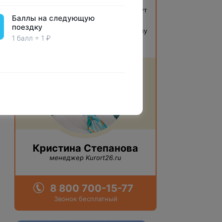
Звоните!
Наши специалисты помогут
Баллы на следующую
вам определиться с выбором.
поездку
Консультация
бесплатная
и ни к чему
1 балл = 1 ₽
вас не обязывает.
Кристина Степанова
менеджер Kurort26.ru
8 800 700-15-77
Звонок бесплатный