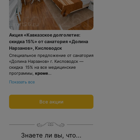
Акция «Кавказское долголетие:
скидка 15%» от санатория «Долина
Нарзанов», Кисловодск
Специальное предложение от санатория
«Долина Нарзанов» г. Кисловодск —
скидка 15% на все медицинские
программы,
кроме
программы
Весь период проживания должен
«Оздоровительная».
Показать все
пройти в даты: 1 мая — 31 августа 2026.
Рассчитаем цену со скидкой и
забронируем отдых по
Все акции
акции:
8 800 700-15-77
.
Знаете ли вы, что...