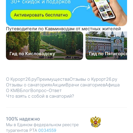
Путеводители по Кавминводам от местных жителей
Гид по Кисловодску
Гид по Пятигорску
О Курорт26.ру
Преимущества
Отзывы о Курорт26.ру
Отзывы о санаториях
Акции
Врачи санаториев
Афиша
О КМВ
Блог
Вопрос–Ответ
Что взять с собой в санаторий?
100% надежно
Мы в Едином федеральном реестре
турагентов РТА
0034559