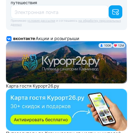
путешествия
Электронная почта
Принимаю
условия рассылки
и соглашаюсь
на обработку персональных
данных
Акции и розыгрыши
100K
12М
Карта гостя Курорт26.ру