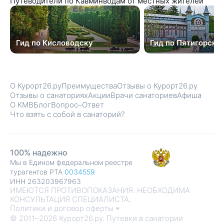
Путеводители по Кавминводам от местных жителей
Гид по Кисловодску
Гид по Пятигорску
О Курорт26.ру
Преимущества
Отзывы о Курорт26.ру
Отзывы о санаториях
Акции
Врачи санаториев
Афиша
О КМВ
Блог
Вопрос–Ответ
Что взять с собой в санаторий?
100% надежно
Мы в Едином федеральном реестре
турагентов РТА
0034559
ИНН 263203967963
ИМЕЮТСЯ ПРОТИВОПОКАЗАНИЯ. НЕОБХОДИМА
КОНСУЛЬТАЦИЯ СПЕЦИАЛИСТА.
Политики и договор оферты
© 2011–2026 Курорт26.ру. Путевки в санатории