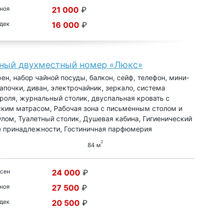
 ноя
21 000
₽
 дек
16 000
₽
ный двухместный номер «Люкс»
фен, набор чайной посуды, балкон, сейф, телефон, мини-
 тапочки, диван, электрочайник, зеркало, система
роля, журнальный столик, двуспальная кровать с
ким матрасом, Рабочая зона с письменным столом и
лом, Туалетный столик, Душевая кабина, Гигиенический
е принадлежности, Гостиничная парфюмерия
2
84 м
 сен
24 000
₽
 ноя
27 500
₽
 дек
20 500
₽