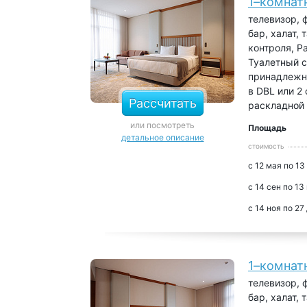
1–комнат
телевизор, 
бар, халат,
контроля, Р
Туалетный с
принадлежно
в DBL или 2
Рассчитать
раскладной 
или посмотреть
Площадь
детальное описание
стоимость
с 12 мая по 13
с 14 сен по 13
с 14 ноя по 27
1–комнат
телевизор, 
бар, халат,