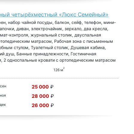
ный четырёхместный «Люкс Семейный»
фен, набор чайной посуды, балкон, сейф, телефон, мини-
тапочки, диван, электрочайник, зеркало, два кресла,
мат-контроля, журнальный столик, двуспальная
ртопедическим матрасом, Рабочая зона с письменным
обным стулом, Туалетный столик, Душевая кабина,
ий душ, Банные принадлежности, Гостиничная
, 2 односпальные кровати с ортопедическим матрасом
2
126 м
 сен
25 000
₽
 ноя
28 000
₽
 дек
26 000
₽