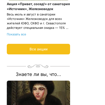
Акция «Привет, сосед!» от санатория
«Источник», Железноводск
Весь июль и август в санатории
«Источник» Железноводск для всех
жителей ЮФО, СКФО и г. Севастополя
действует специальная скидка — 15% на
путевку.
Весь период проживания должен
Показать все
пройти в даты 2 июля — 19 сентября
2026.
Рассчитаем цену со скидкой и
Все акции
забронируем отдых по
акции:
8 800 700-15-77
.
Знаете ли вы, что...