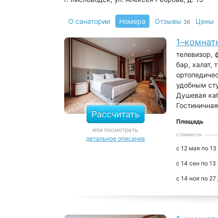
О санатории
Номера
Отзывы
Цены
36
1–комнат
телевизор, 
бар, халат,
ортопедичес
удобным сту
Душевая каб
Гостинична
Рассчитать
Площадь
или посмотреть
стоимость
детальное описание
с 12 мая по 13
с 14 сен по 13
с 14 ноя по 27