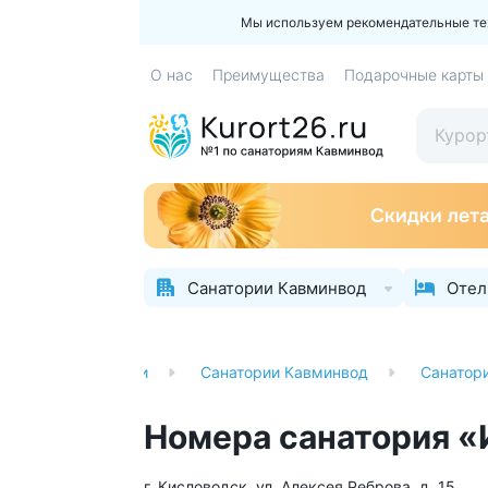
Мы используем рекомендательные техн
О нас
Преимущества
Подарочные карты
Санатории Кавминвод
Отел
ая
Санатории
Санатории Кавминвод
Санатор
Номера санатория «
г. Кисловодск, ул. Алексея Реброва, д. 15