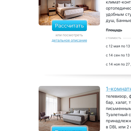
климат-конт
ортопедичес
удобным сту
душ, Банны
Рассчитать
Площадь
или посмотреть
стоимость
детальное описание
с 12 мая по 13
с 14 сен по 13
с 14 ноя по 27
1–комнат
телевизор, 
бар, халат, 
письменным 
Туалетный с
принадлежно
в DBL или 2