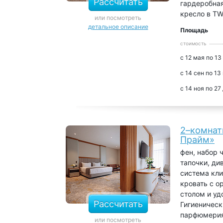
Рассчитать
гардеробная
кресло в T
или посмотреть
детальное описание
Площадь
стоимость
с 12 мая по 13
с 14 сен по 13
с 14 ноя по 27
2–комнат
Прайм»
фен, набор 
тапочки, ди
система кли
кровать с о
столом и уд
Рассчитать
Гигиеническ
парфюмери
или посмотреть