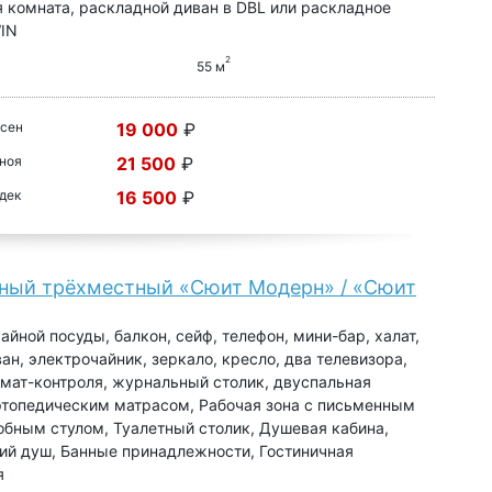
 комната, раскладной диван в DBL или раскладное
WIN
2
55 м
 сен
19 000
₽
 ноя
21 500
₽
 дек
16 500
₽
ный трёхместный «Сюит Модерн» / «Сюит
чайной посуды, балкон, сейф, телефон, мини-бар, халат,
ван, электрочайник, зеркало, кресло, два телевизора,
мат-контроля, журнальный столик, двуспальная
ртопедическим матрасом, Рабочая зона с письменным
обным стулом, Туалетный столик, Душевая кабина,
ий душ, Банные принадлежности, Гостиничная
я