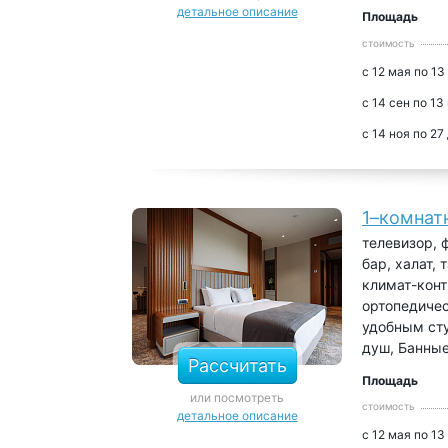
детальное описание
Площадь
стоимость
с 12 мая по 13
с 14 сен по 13
с 14 ноя по 27
1–комнат
телевизор, 
бар, халат,
климат-конт
ортопедичес
удобным сту
душ, Банны
Рассчитать
Площадь
или посмотреть
стоимость
детальное описание
с 12 мая по 13