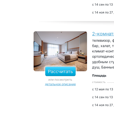
с 14 сен по 13
с 14 ноя по 27
2–комнат
телевизор, 
бар, халат,
климат-конт
ортопедичес
удобным сту
душ, Банны
Рассчитать
Площадь
или посмотреть
стоимость
детальное описание
с 12 мая по 13
с 14 сен по 13
с 14 ноя по 27