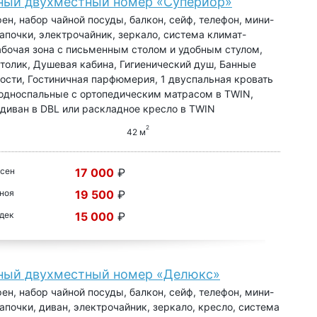
ный двухместный номер «Супериор»
фен, набор чайной посуды, балкон, сейф, телефон, мини-
 тапочки, электрочайник, зеркало, система климат-
абочая зона с письменным столом и удобным стулом,
толик, Душевая кабина, Гигиенический душ, Банные
сти, Гостиничная парфюмерия, 1 двуспальная кровать
 односпальные с ортопедическим матрасом в TWIN,
диван в DBL или раскладное кресло в TWIN
2
42 м
 сен
17 000
₽
 ноя
19 500
₽
 дек
15 000
₽
ный двухместный номер «Делюкс»
фен, набор чайной посуды, балкон, сейф, телефон, мини-
 тапочки, диван, электрочайник, зеркало, кресло, система