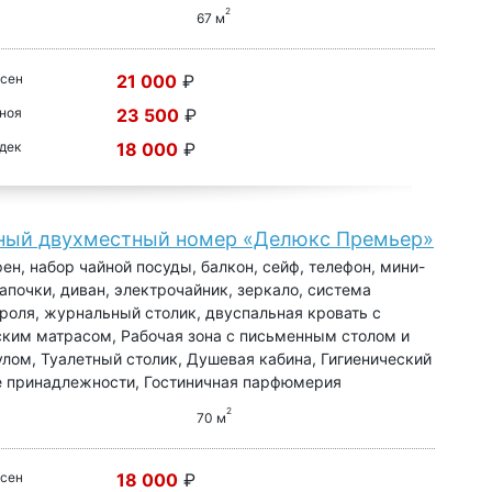
2
67 м
 сен
21 000
₽
 ноя
23 500
₽
 дек
18 000
₽
ный двухместный номер «Делюкс Премьер»
фен, набор чайной посуды, балкон, сейф, телефон, мини-
 тапочки, диван, электрочайник, зеркало, система
роля, журнальный столик, двуспальная кровать с
ким матрасом, Рабочая зона с письменным столом и
лом, Туалетный столик, Душевая кабина, Гигиенический
е принадлежности, Гостиничная парфюмерия
2
70 м
 сен
18 000
₽