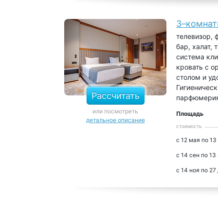
3–комнат
телевизор, 
бар, халат, 
система кли
кровать с о
столом и уд
Гигиеническ
Рассчитать
парфюмерия
или посмотреть
Площадь
детальное описание
стоимость
с 12 мая по 13
с 14 сен по 13
с 14 ноя по 27