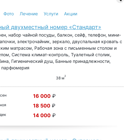
Фото
Лечение
Услуги
Акции
ный двухместный номер «Стандарт»
фен, набор чайной посуды, балкон, сейф, телефон, мини-
 тапочки, электрочайник, зеркало, двуспальная кровать с
ким матрасом, Рабочая зона с письменным столом и
лом, Система климат-контроль, Туалетный столик,
ина, Гигиенический душ, Банные принадлежности,
я парфюмерия
2
38 м
 сен
16 000
₽
 ноя
18 500
₽
 дек
14 000
₽