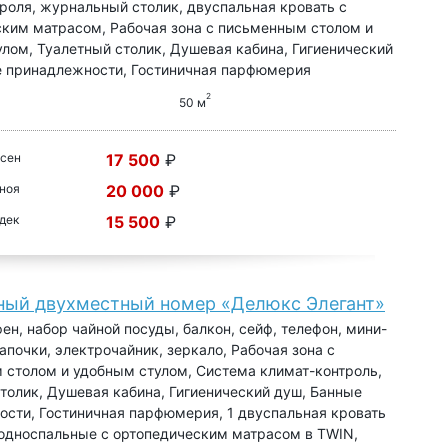
роля, журнальный столик, двуспальная кровать с
ким матрасом, Рабочая зона с письменным столом и
лом, Туалетный столик, Душевая кабина, Гигиенический
е принадлежности, Гостиничная парфюмерия
2
50 м
 сен
17 500
₽
 ноя
20 000
₽
 дек
15 500
₽
ный двухместный номер «Делюкс Элегант»
фен, набор чайной посуды, балкон, сейф, телефон, мини-
тапочки, электрочайник, зеркало, Рабочая зона с
столом и удобным стулом, Система климат-контроль,
толик, Душевая кабина, Гигиенический душ, Банные
сти, Гостиничная парфюмерия, 1 двуспальная кровать
 односпальные с ортопедическим матрасом в TWIN,