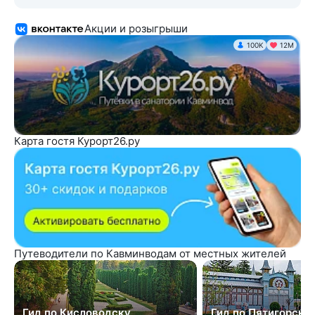
Акции и розыгрыши
100K
12М
Карта гостя Курорт26.ру
Путеводители по Кавминводам от местных жителей
Гид по Кисловодску
Гид по Пятигорску